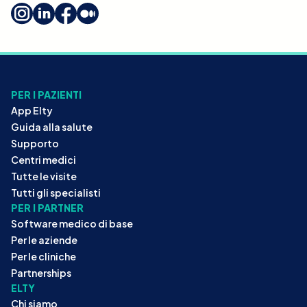
PER I PAZIENTI
App Elty
Guida alla salute
Supporto
Centri medici
Tutte le visite
Tutti gli specialisti
PER I PARTNER
Software medico di base
Per le aziende
Per le cliniche
Partnerships
ELTY
Chi siamo