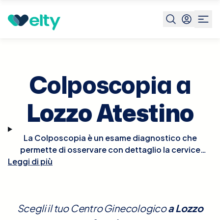
Prenota visita
Colposcopia
Lozzo Atestino
Colposcopia a
Lozzo Atestino
La Colposcopia è un esame diagnostico che
permette di osservare con dettaglio la cervice
Leggi di più
uterina, utilizzando uno strumento chiamato
colposcopio. Questo esame è fondamentale per
identificare eventuali anomalie o lesioni
precancerose e cancerose. Non è necessaria una
Scegli il tuo Centro Ginecologico
a
Lozzo
preparazione particolare prima della visita, sebbene