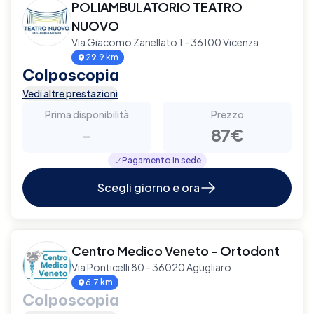
POLIAMBULATORIO TEATRO
NUOVO
Via Giacomo Zanellato 1 - 36100 Vicenza
29.9 km
Colposcopia
Vedi altre prestazioni
Prima disponibilità
Prezzo
-
87€
Pagamento in sede
Scegli giorno e ora
Centro Medico Veneto - Ortodont
Via Ponticelli 80 - 36020 Agugliaro
6.7 km
Colposcopia