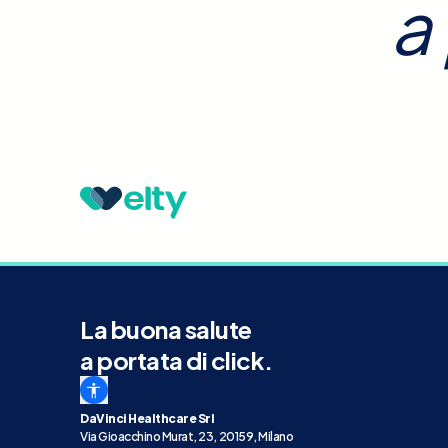
a
La buona salute
a portata di click.
DaVinci Healthcare Srl
Via Gioacchino Murat, 23, 20159, Milano