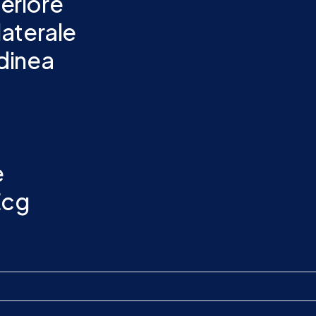
eriore
aterale
dinea
e
Ecg