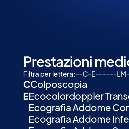
Prestazioni medic
Filtra per lettera:
-
-
C
-
E
-
-
-
-
-
-
L
M
C
Colposcopia
E
Ecocolordoppler Trans
Ecografia Addome Co
Ecografia Addome Infe