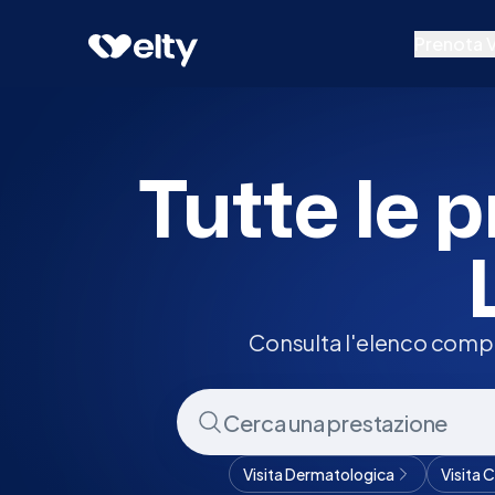
Prenota visita
Tutte
Lozzo Atestino
Prenota V
Prestazion
Specialisti
Tutte le p
Centri Medi
Consulta l'elenco comple
Visita Dermatologica
Visita 