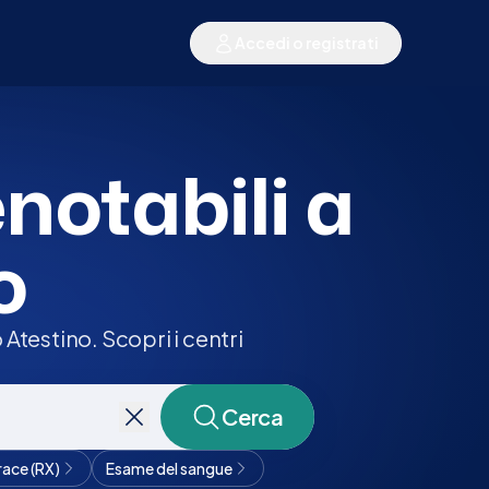
Accedi o registrati
enotabili a
o
Atestino. Scopri i centri
Cerca
race (RX)
Esame del sangue