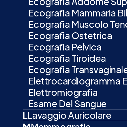
Ecografia Addome Sup
Ecografia Mammaria Bil
Ecografia Muscolo Ten
Ecografia Ostetrica
Ecografia Pelvica
Ecografia Tiroidea
Ecografia Transvaginal
Elettrocardiogramma 
Elettromiografia
Esame Del Sangue
L
Lavaggio Auricolare
M
Mammografia