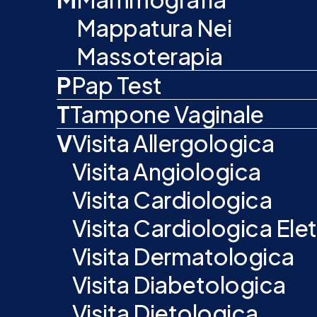
Mappatura Nei
Massoterapia
P
Pap Test
T
Tampone Vaginale
V
Visita Allergologica
Visita Angiologica
Visita Cardiologica
Visita Cardiologica E
Visita Dermatologica
Visita Diabetologica
Visita Dietologica