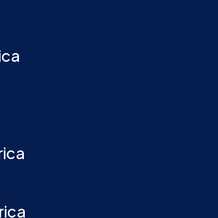
ica
rica
rica