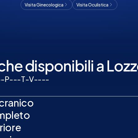
Visita Ginecologica
Visita Oculistica
he disponibili a Loz
-
-
P
-
-
-
T
-
V
-
-
-
-
cranico
mpleto
riore