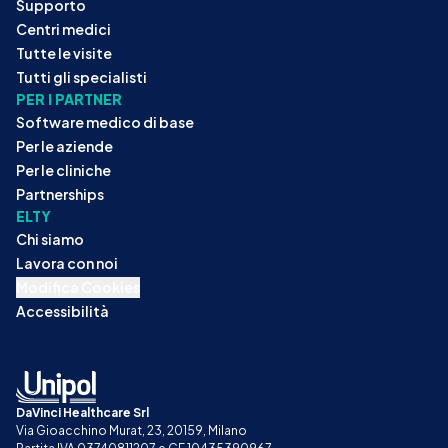
Supporto
Centri medici
Tutte le visite
Tutti gli specialisti
PER I PARTNER
Software medico di base
Per le aziende
Per le cliniche
Partnerships
ELTY
Chi siamo
Lavora con noi
Modifica Cookies
Accessibilità
DaVinci Healthcare Srl
Via Gioacchino Murat, 23, 20159, Milano