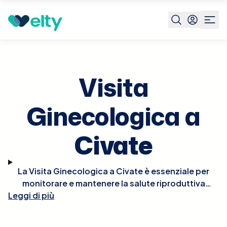
Prenota visita
Visita Ginecologica
Civate
Visita
Ginecologica a
Civate
La Visita Ginecologica a Civate è essenziale per
monitorare e mantenere la salute riproduttiva
Leggi di più
femminile. Durante la visita, il ginecologo condurrà
un esame fisico, che può includere un pap test,
esami pelvici, e, se necessario, ultrasuoni per