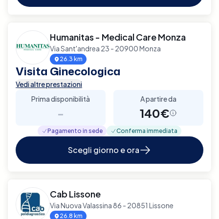
Humanitas - Medical Care Monza
Via Sant'andrea 23 - 20900 Monza
26.3 km
Visita Ginecologica
Vedi altre prestazioni
Prima disponibilità
A partire da
-
140€
Pagamento in sede
Conferma immediata
Scegli giorno e ora
Cab Lissone
Via Nuova Valassina 86 - 20851 Lissone
26.8 km