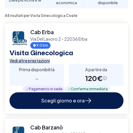
Dalla più vicina a te
economica
disponibile
44 risultati per Visita Ginecologica Civate
Cab Erba
Via Del Lavoro 2 - 22036 Erba
9.0 km
Visita Ginecologica
Vedi altre prestazioni
Prima disponibilità
A partire da
-
120€
Pagamento in sede
Conferma immediata
Scegli giorno e ora
Cab Barzanò