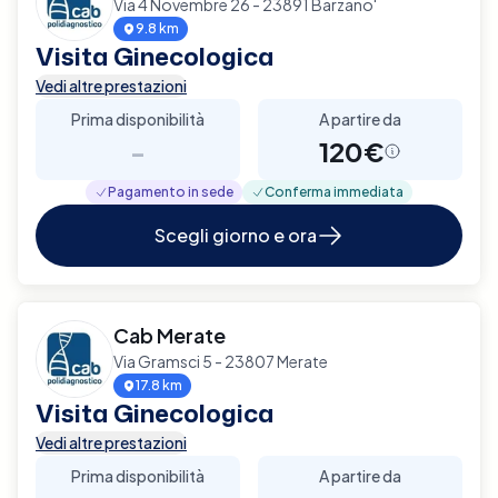
Via 4 Novembre 26 - 23891 Barzano'
9.8 km
Visita Ginecologica
Vedi altre prestazioni
Prima disponibilità
A partire da
-
120€
Pagamento in sede
Conferma immediata
Scegli giorno e ora
Cab Merate
Via Gramsci 5 - 23807 Merate
17.8 km
Visita Ginecologica
Vedi altre prestazioni
Prima disponibilità
A partire da