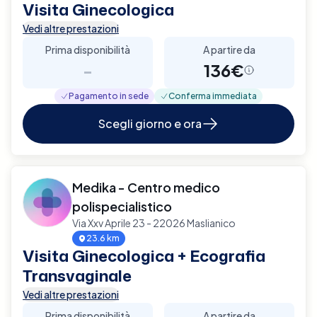
Visita Ginecologica
Vedi altre prestazioni
Prima disponibilità
A partire da
-
136€
Pagamento in sede
Conferma immediata
Scegli giorno e ora
Medika - Centro medico
polispecialistico
Via Xxv Aprile 23 - 22026 Maslianico
23.6 km
Visita Ginecologica + Ecografia
Transvaginale
Vedi altre prestazioni
Prima disponibilità
A partire da