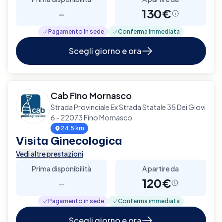
-
130€
Pagamento in sede
Conferma immediata
Scegli giorno e ora
Cab Fino Mornasco
Strada Provinciale Ex Strada Statale 35 Dei Giovi
6 - 22073 Fino Mornasco
24.5 km
Visita Ginecologica
Vedi altre prestazioni
Prima disponibilità
A partire da
-
120€
Pagamento in sede
Conferma immediata
Scegli giorno e ora