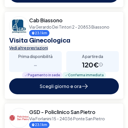
Cab Biassono
Via Gerardo Dei Tintori 2 - 20853 Biassono
23.1 km
Visita Ginecologica
Vedi altre prestazioni
Prima disponibilità
A partire da
-
120€
Pagamento in sede
Conferma immediata
Scegli giorno e ora
GSD - Policlinico San Pietro
Via Forlanini 15 - 24036 Ponte San Pietro
23.1 km