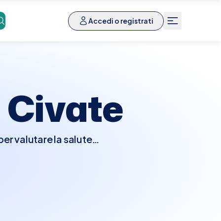
Accedi o registrati
a
Civate
per valutare la salute
uerà un esame fisico e
cografie o test ormonali
di fertilità, disturbi
ire e trattare problemi
Elty, trovare e prenotare