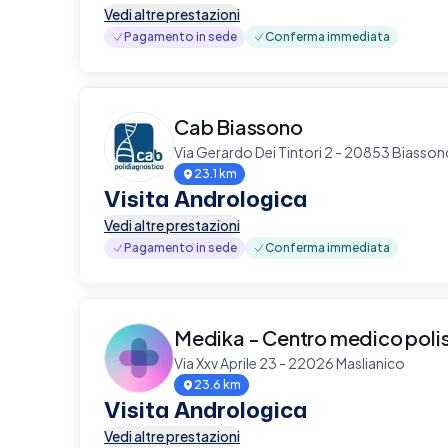
Vedi altre prestazioni
Pagamento in sede
Conferma immediata
Cab Biassono
Via Gerardo Dei Tintori 2 - 20853 Biasso
23.1 km
Visita Andrologica
Vedi altre prestazioni
Pagamento in sede
Conferma immediata
Medika - Centro medico polis
Via Xxv Aprile 23 - 22026 Maslianico
23.6 km
Visita Andrologica
Vedi altre prestazioni