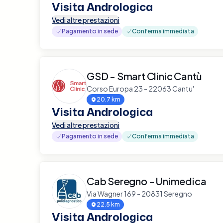
Visita Andrologica
Vedi altre prestazioni
Pagamento in sede
Conferma immediata
GSD - Smart Clinic Cantù
Corso Europa 23 - 22063 Cantu'
20.7 km
Visita Andrologica
Vedi altre prestazioni
Pagamento in sede
Conferma immediata
Cab Seregno - Unimedica
Via Wagner 169 - 20831 Seregno
22.5 km
Visita Andrologica