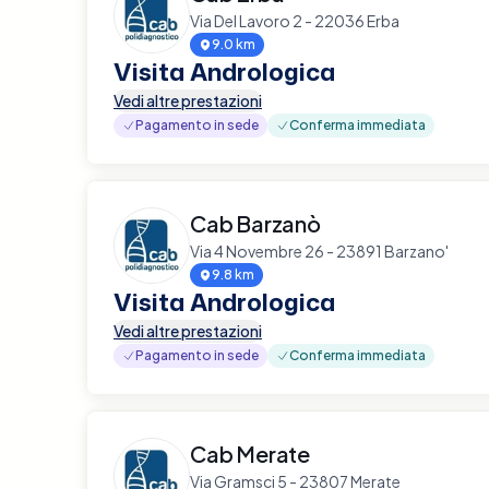
Via Del Lavoro 2 - 22036 Erba
9.0 km
Visita Andrologica
Vedi altre prestazioni
Pagamento in sede
Conferma immediata
Cab Barzanò
Via 4 Novembre 26 - 23891 Barzano'
9.8 km
Visita Andrologica
Vedi altre prestazioni
Pagamento in sede
Conferma immediata
Cab Merate
Via Gramsci 5 - 23807 Merate