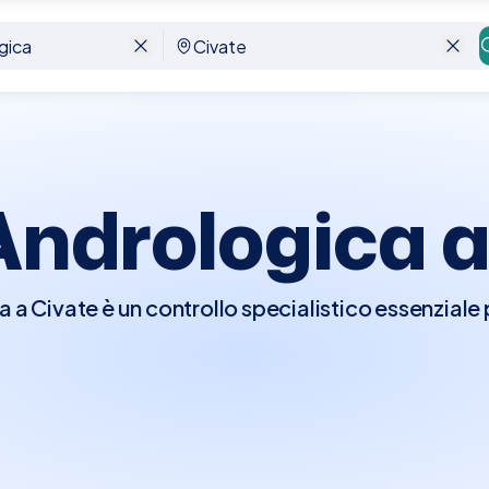
Andrologica 
 a Civate è un controllo specialistico essenziale 
le maschile. Durante la visita, l'andrologo effett
eriori test diagnostici come analisi del sangue, e
bili condizioni come disfunzioni erettili, problemi 
ella prostata. Questa visita è cruciale per preven
re la salute generale e la qualità della vita.Con 