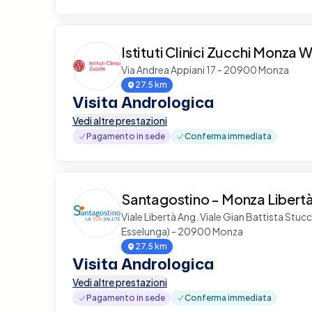
Istituti Clinici Zucchi Monza W
Via Andrea Appiani 17 - 20900 Monza
27.5 km
Visita Andrologica
Vedi altre prestazioni
Pagamento in sede
Conferma immediata
Santagostino - Monza Libert
Viale Libertà Ang. Viale Gian Battista Stuc
Esselunga) - 20900 Monza
27.5 km
Visita Andrologica
Vedi altre prestazioni
Pagamento in sede
Conferma immediata