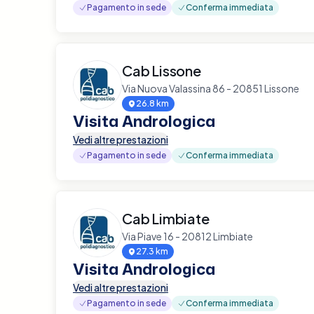
Pagamento in sede
Conferma immediata
Cab Lissone
Via Nuova Valassina 86 - 20851 Lissone
26.8 km
Visita Andrologica
Vedi altre prestazioni
Pagamento in sede
Conferma immediata
Cab Limbiate
Via Piave 16 - 20812 Limbiate
27.3 km
Visita Andrologica
Vedi altre prestazioni
Pagamento in sede
Conferma immediata