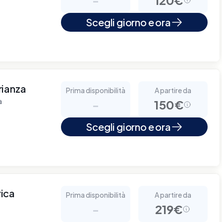
Scegli giorno e ora
Brianza
Prima disponibilità
A partire da
a
-
150€
Scegli giorno e ora
rica
Prima disponibilità
A partire da
-
219€