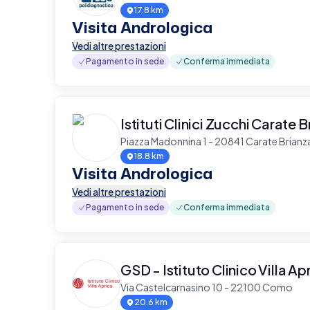
17.8 km
Visita Andrologica
Vedi altre prestazioni
Pagamento in sede
Conferma immediata
Istituti Clinici Zucchi Carate 
Piazza Madonnina 1 - 20841 Carate Brianz
18.8 km
Visita Andrologica
Vedi altre prestazioni
Pagamento in sede
Conferma immediata
GSD - Istituto Clinico Villa Ap
Via Castelcarnasino 10 - 22100 Como
20.6 km