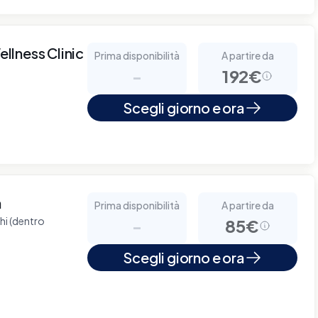
ellness Clinic
Prima disponibilità
A partire da
-
192€
Scegli giorno e ora
à
Prima disponibilità
A partire da
chi (dentro
-
85€
Scegli giorno e ora