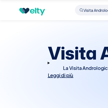
Prenota visita
Visita Andrologica
Civate
Visita 
La Visita Andrologica
Leggi di più
riproduttiva e sessua
potrebbe richiedere ult
per investigare possi
ormonali, o malattie d
che potrebbero influenza