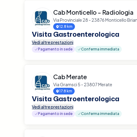
Cab Monticello - Radiologia
Via Provinciale 28 - 23876 Monticello Bria
12.8 km
Visita Gastroenterologica
Vedi altre prestazioni
Pagamento in sede
Conferma immediata
Cab Merate
Via Gramsci 5 - 23807 Merate
17.8 km
Visita Gastroenterologica
Vedi altre prestazioni
Pagamento in sede
Conferma immediata