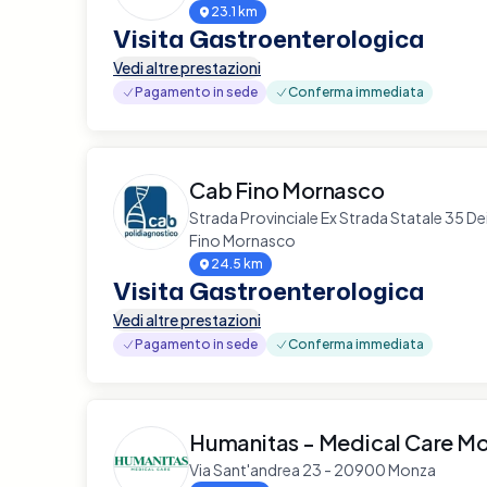
23.1 km
Visita Gastroenterologica
Vedi altre prestazioni
Pagamento in sede
Conferma immediata
Cab Fino Mornasco
Strada Provinciale Ex Strada Statale 35 De
Fino Mornasco
24.5 km
Visita Gastroenterologica
Vedi altre prestazioni
Pagamento in sede
Conferma immediata
Humanitas - Medical Care M
Via Sant'andrea 23 - 20900 Monza