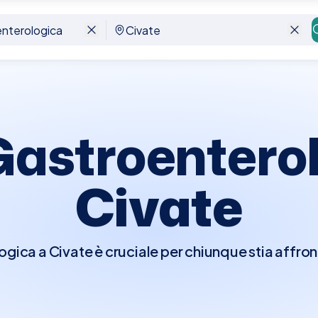
e
Gastroentero
Civate
ogica a Civate è cruciale per chiunque stia affron
 la salute del proprio apparato gastrointestinale. D
erà i tuoi sintomi, raccoglierà la tua storia me
sere richiesti test diagnostici come endoscopie,