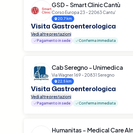
GSD - Smart Clinic Cantù
Corso Europa 23 - 22063 Cantu'
20.7 km
Visita Gastroenterologica
Vedi altre prestazioni
Pagamento in sede
Conferma immediata
Cab Seregno - Unimedica
Via Wagner 169 - 20831 Seregno
22.5 km
Visita Gastroenterologica
Vedi altre prestazioni
Pagamento in sede
Conferma immediata
Humanitas - Medical Care Al