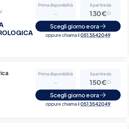
Prima disponibilità
A partire da
u'
-
130€
A
Scegli giorno e ora
ROLOGICA
oppure chiama il
051 3542049
rica
Prima disponibilità
A partire da
-
150€
Scegli giorno e ora
oppure chiama il
051 3542049