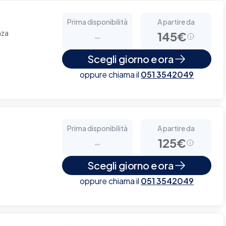
Prima disponibilità
A partire da
nza
-
145€
Scegli giorno e ora
oppure chiama il
051 3542049
Prima disponibilità
A partire da
-
125€
Scegli giorno e ora
oppure chiama il
051 3542049