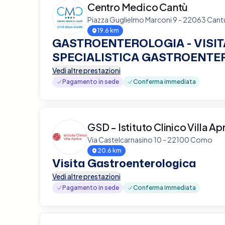
Centro Medico Cantù
Piazza Guglielmo Marconi 9 - 22063 Cant
19.6 km
GASTROENTEROLOGIA - VISIT
SPECIALISTICA GASTROENTE
Vedi altre prestazioni
Pagamento in sede
Conferma immediata
GSD - Istituto Clinico Villa Ap
Via Castelcarnasino 10 - 22100 Como
20.6 km
Visita Gastroenterologica
Vedi altre prestazioni
Pagamento in sede
Conferma immediata