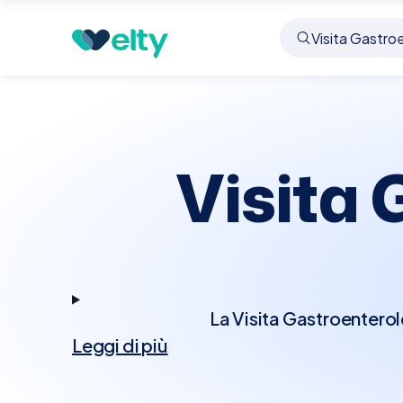
Prenota visita
Visita Gastroenterologica
Civat
Visita 
La Visita Gastroenterol
Leggi di più
o desideri valutare
gastroenterologo esamin
fisico. Potrebbero es