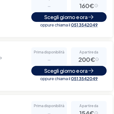
-
160€
Scegli giorno e ora
oppure chiama il
051 3542049
Prima disponibilità
A partire da
no
-
200€
Scegli giorno e ora
oppure chiama il
051 3542049
Prima disponibilità
A partire da
-
154€