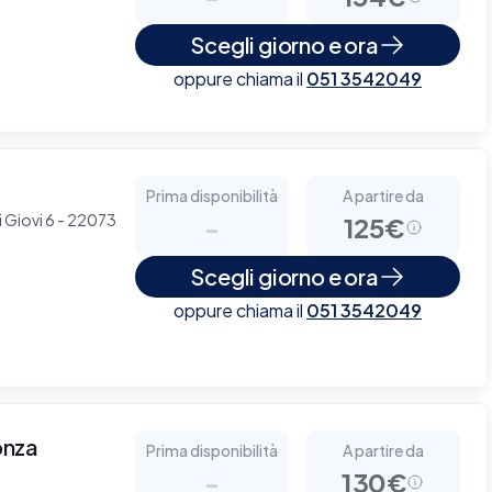
Scegli giorno e ora
oppure chiama il
051 3542049
Prima disponibilità
A partire da
i Giovi 6 - 22073
-
125€
Scegli giorno e ora
oppure chiama il
051 3542049
onza
Prima disponibilità
A partire da
-
130€