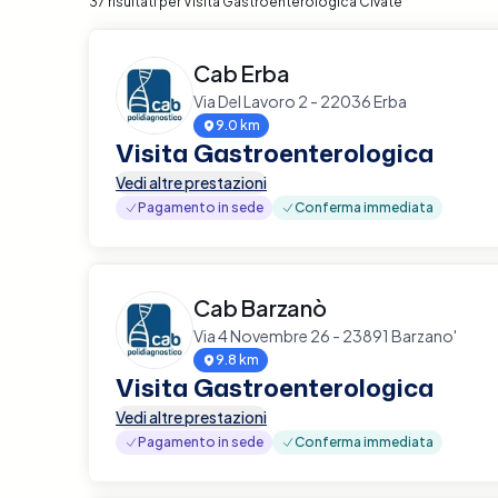
37 risultati per Visita Gastroenterologica Civate
Cab Erba
Via Del Lavoro 2 - 22036 Erba
9.0 km
Visita Gastroenterologica
Vedi altre prestazioni
Pagamento in sede
Conferma immediata
Cab Barzanò
Via 4 Novembre 26 - 23891 Barzano'
9.8 km
Visita Gastroenterologica
Vedi altre prestazioni
Pagamento in sede
Conferma immediata