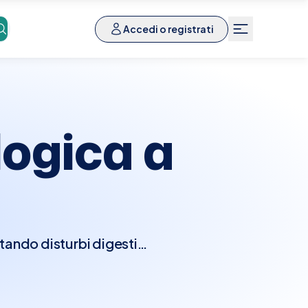
Accedi o registrati
logica a
tando disturbi digestivi
urante la visita, il
dica e condurrà un esame
 colonoscopie, o esami