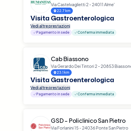
Via Castelvaglietti 2 - 24011 Alme'
22.7 km
Visita Gastroenterologica
Vedi altre prestazioni
Pagamento in sede
Conferma immediata
Cab Biassono
Via Gerardo Dei Tintori 2 - 20853 Biasso
23.1 km
Visita Gastroenterologica
Vedi altre prestazioni
Pagamento in sede
Conferma immediata
GSD - Policlinico San Pietro
Via Forlanini 15 - 24036 Ponte San Pietro