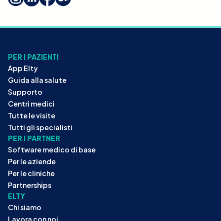
PER I PAZIENTI
App Elty
Guida alla salute
Supporto
Centri medici
Tutte le visite
Tutti gli specialisti
PER I PARTNER
Software medico di base
Per le aziende
Per le cliniche
Partnerships
ELTY
Chi siamo
Lavora con noi