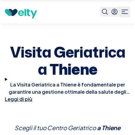
Prenota visita
Visita Geriatrica
Thiene
Visita Geriatrica
a
Thiene
La Visita Geriatrica a Thiene è fondamentale per
garantire una gestione ottimale della salute degli
Leggi di più
anziani. Durante la visita, il geriatra valuterà le
condizioni generali del paziente, prestando
attenzione a tutti gli aspetti della salute, inclusi
quelli fisici, cognitivi e sociali. Sarà particolarmente
Scegli il tuo Centro Geriatrico
a
Thiene
attento a identificare problemi come la fragilità, la