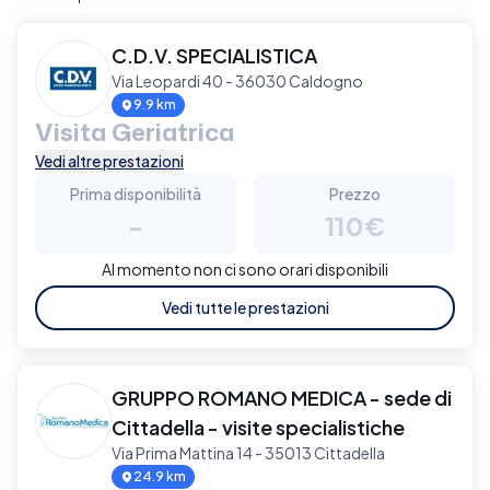
C.D.V. SPECIALISTICA
Via Leopardi 40 - 36030 Caldogno
9.9 km
Visita Geriatrica
Vedi altre prestazioni
Prima disponibilità
Prezzo
-
110€
Al momento non ci sono orari disponibili
Vedi tutte le prestazioni
GRUPPO ROMANO MEDICA - sede di
Cittadella - visite specialistiche
Via Prima Mattina 14 - 35013 Cittadella
24.9 km