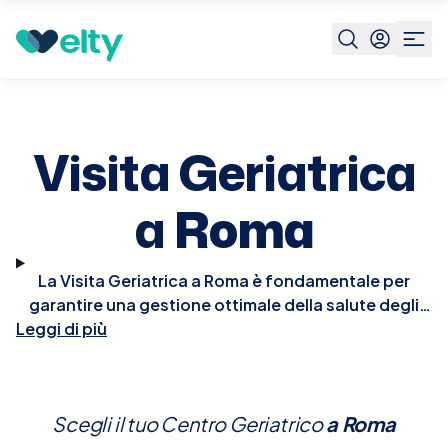
Prenota visita
Visita Geriatrica
Roma
Visita Geriatrica
a
Roma
La Visita Geriatrica a Roma è fondamentale per
garantire una gestione ottimale della salute degli
Leggi di più
anziani. Durante la visita, il geriatra valuterà le
condizioni generali del paziente, prestando
attenzione a tutti gli aspetti della salute, inclusi
quelli fisici, cognitivi e sociali. Sarà particolarmente
Scegli il tuo Centro Geriatrico
a
Roma
attento a identificare problemi come la fragilità, la