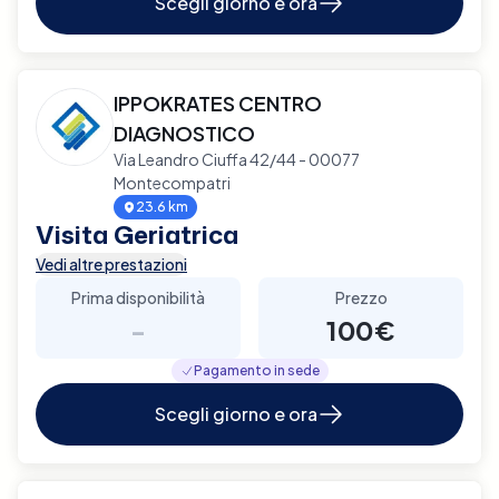
Scegli giorno e ora
IPPOKRATES CENTRO
DIAGNOSTICO
Via Leandro Ciuffa 42/44 - 00077
Montecompatri
23.6 km
Visita Geriatrica
Vedi altre prestazioni
Prima disponibilità
Prezzo
-
100€
Pagamento in sede
Scegli giorno e ora