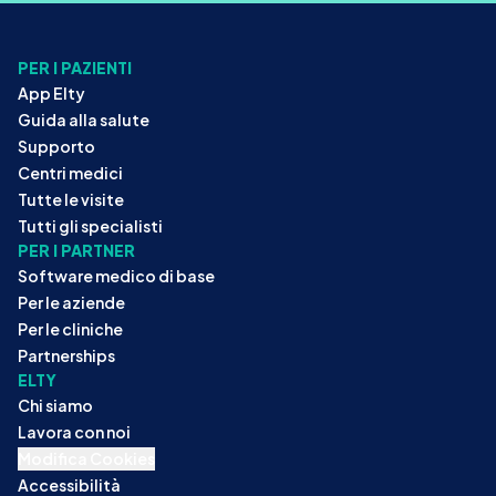
PER I PAZIENTI
App Elty
Guida alla salute
Supporto
Centri medici
Tutte le visite
Tutti gli specialisti
PER I PARTNER
Software medico di base
Per le aziende
Per le cliniche
Partnerships
ELTY
Chi siamo
Lavora con noi
Modifica Cookies
Accessibilità