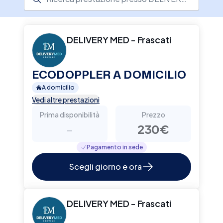
qualificato, Delivery Med riduce lo stress e i
costi legati agli spostamenti, assicurando
sicurezza e comfort. Se vuoi prenotare, scegli
Delivery Med su Elty
DELIVERY MED - Frascati
ECODOPPLER A DOMICILIO
A domicilio
Vedi altre prestazioni
Prima disponibilità
Prezzo
-
230€
Pagamento in sede
Scegli giorno e ora
DELIVERY MED - Frascati