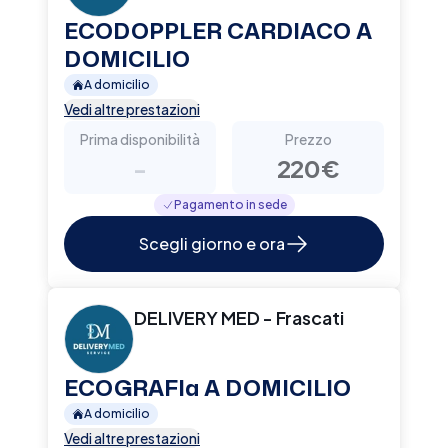
ECODOPPLER CARDIACO A
DOMICILIO
A domicilio
Vedi altre prestazioni
Prima disponibilità
Prezzo
-
220€
Pagamento in sede
Scegli giorno e ora
DELIVERY MED - Frascati
ECOGRAFIa A DOMICILIO
A domicilio
Vedi altre prestazioni