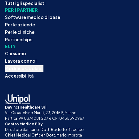
Tutti gli specialisti
PER I PARTNER
Software medico di base
Per le aziende
Per le cliniche
Partnerships
ELTY
Chi siamo
Lavora con noi
Modifica Cookies
Accessibilità
DaVinci Healthcare Srl
Via Gioacchino Murat, 23, 20159, Milano
Partita IVA 03740811207 e CF 10435390967
Centro Medico Elty
Direttore Sanitario: Dott. Rodolfo Buccico
Chief Medical Officer: Dott. Mario Improta