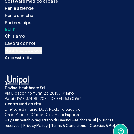
Software medico di base
Per le aziende
Per le cliniche
Partnerships
ELTY
Chi siamo
Lavora con noi
Modifica Cookies
Accessibilità
DaVinci Healthcare Srl
Via Gioacchino Murat, 23, 20159, Milano
Partita IVA 03740811207 e CF 10435390967
Centro Medico Elty
Direttore Sanitario: Dott. Rodolfo Buccico
Chief Medical Officer: Dott. Mario Improta
Elty è un marchio registrato di: DaVinci Healthcare Srl | All rights 
reserved
|
Privacy Policy
|
Terms & Conditions
|
Cookies & Policy