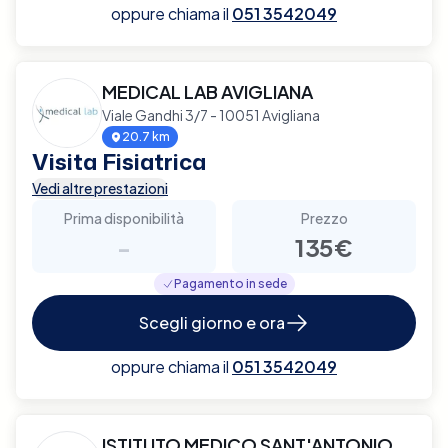
oppure chiama il
051 3542049
MEDICAL LAB AVIGLIANA
Viale Gandhi 3/7 - 10051 Avigliana
20.7 km
Visita Fisiatrica
Vedi altre prestazioni
Prima disponibilità
Prezzo
-
135€
Pagamento in sede
Scegli giorno e ora
oppure chiama il
051 3542049
ISTITUTO MEDICO SANT'ANTONIO