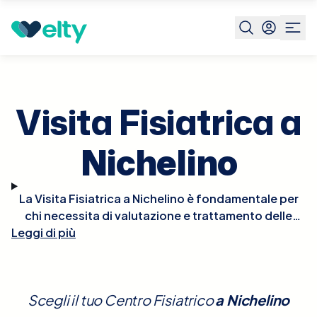
Prenota visita
Visita Fisiatrica
Nichelino
Visita Fisiatrica a
Nichelino
La Visita Fisiatrica a Nichelino è fondamentale per
chi necessita di valutazione e trattamento delle
Leggi di più
condizioni che influenzano il movimento e le
funzionalità corporee, dovute a malattie o traumi.
Durante la visita, il fisiatra eseguirà un esame
completo, valutando la forza muscolare, la
Scegli il tuo Centro Fisiatrico
a
Nichelino
coordinazione, la postura e la mobilità. In base alla