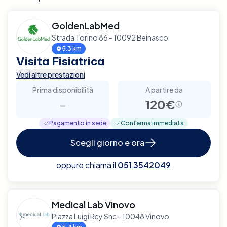
GoldenLabMed
Strada Torino 86 - 10092 Beinasco
5.3 km
Visita Fisiatrica
Vedi altre prestazioni
Prima disponibilità
A partire da
-
120€
Pagamento in sede
Conferma immediata
Scegli giorno e ora
oppure chiama il
051 3542049
Medical Lab Vinovo
Piazza Luigi Rey Snc - 10048 Vinovo