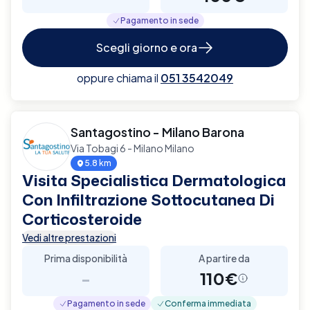
Pagamento in sede
Scegli giorno e ora
oppure chiama il
051 3542049
Santagostino - Milano Barona
Via Tobagi 6 - Milano Milano
5.8 km
Visita Specialistica Dermatologica
Con Infiltrazione Sottocutanea Di
Corticosteroide
Vedi altre prestazioni
Prima disponibilità
A partire da
-
110€
Pagamento in sede
Conferma immediata