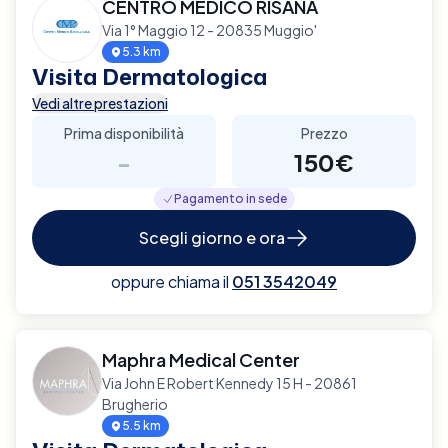
CENTRO MEDICO RISANA
Via 1° Maggio 12 - 20835 Muggio'
5.3 km
Visita Dermatologica
Vedi altre prestazioni
Prima disponibilità
Prezzo
-
150€
Pagamento in sede
Scegli giorno e ora
oppure chiama il
051 3542049
Maphra Medical Center
Via John E Robert Kennedy 15 H - 20861
Brugherio
5.5 km