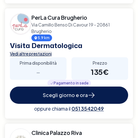
PerLa Cura Brugherio
Via Camillo Benso Di Cavour 19 - 20861
Brugherio
5.9 km
Visita Dermatologica
Vedi altre prestazioni
Prima disponibilità
Prezzo
-
135€
Pagamento in sede
Scegli giorno e ora
oppure chiama il
051 3542049
Clinica Palazzo Riva