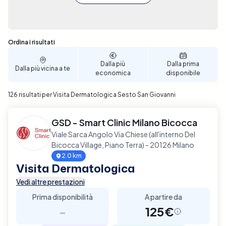
Sono stati trovati 126 risultati
Ordina i risultati
Dalla più
Dalla prima
Dalla più vicina a te
economica
disponibile
126 risultati per Visita Dermatologica Sesto San Giovanni
GSD - Smart Clinic Milano Bicocca
Viale Sarca Angolo Via Chiese (all'interno Del
Bicocca Village, Piano Terra) - 20126 Milano
2.0 km
Visita Dermatologica
Vedi altre prestazioni
Prima disponibilità
A partire da
-
125€