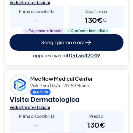
Vedi altre prestazioni
Prima disponibilità
A partire da
-
130€
Pagamento in sede
Conferma immediata
Scegli giorno e ora
oppure chiama il
051 3542049
MedNow Medical Center
Viale Zara 113/a - 20159 Milano
4.9 km
Visita Dermatologica
Vedi altre prestazioni
Prima disponibilità
Prezzo
-
130€