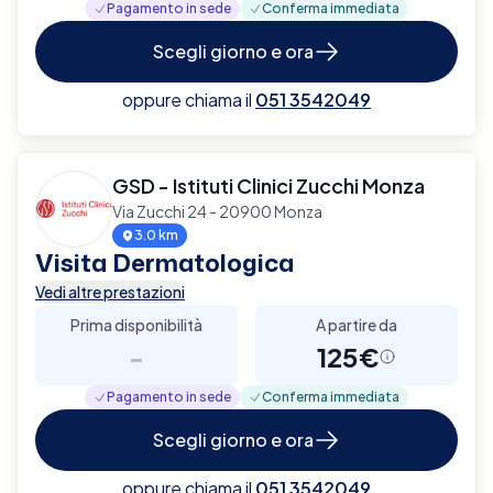
Pagamento in sede
Conferma immediata
Scegli giorno e ora
oppure chiama il
051 3542049
GSD - Istituti Clinici Zucchi Monza
Via Zucchi 24 - 20900 Monza
3.0 km
Visita Dermatologica
Vedi altre prestazioni
Prima disponibilità
A partire da
-
125€
Pagamento in sede
Conferma immediata
Scegli giorno e ora
oppure chiama il
051 3542049