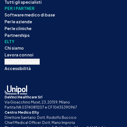
Tutti gli specialisti
PER I PARTNER
Software medico di base
Per le aziende
Per le cliniche
Partnerships
ELTY
Chi siamo
Lavora con noi
Modifica Cookies
Accessibilità
DaVinci Healthcare Srl
Via Gioacchino Murat, 23, 20159, Milano
Partita IVA 03740811207 e CF 10435390967
Centro Medico Elty
Direttore Sanitario: Dott. Rodolfo Buccico
Chief Medical Officer: Dott. Mario Improta