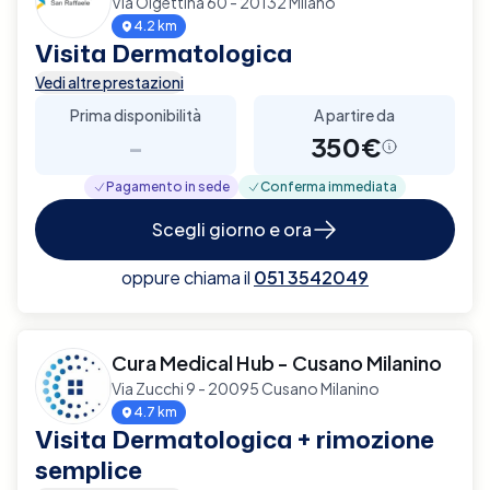
Via Olgettina 60 - 20132 Milano
4.2 km
Visita Dermatologica
Vedi altre prestazioni
Prima disponibilità
A partire da
-
350€
Pagamento in sede
Conferma immediata
Scegli giorno e ora
oppure chiama il
051 3542049
Cura Medical Hub - Cusano Milanino
Via Zucchi 9 - 20095 Cusano Milanino
4.7 km
Visita Dermatologica + rimozione
semplice