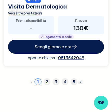
6.1 km
Visita Dermatologica
Vedi altre prestazioni
Prima disponibilità
Prezzo
-
130€
Pagamento in sede
Scegli giorno e ora
oppure chiama il
051 3542049
1
2
3
4
5