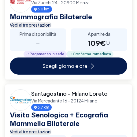
Via Zucchi 24 - 20900 Monza
3.0 km
Mammografia Bilaterale
Vedi altre prestazioni
Prima disponibilità
A partire da
-
109€
Pagamento in sede
Conferma immediata
Scegli giorno e ora
Santagostino - Milano Loreto
Via Mercadante 16 - 20124 Milano
3.7 km
Visita Senologica + Ecografia
Mammella Bilaterale
Vedi altre prestazioni