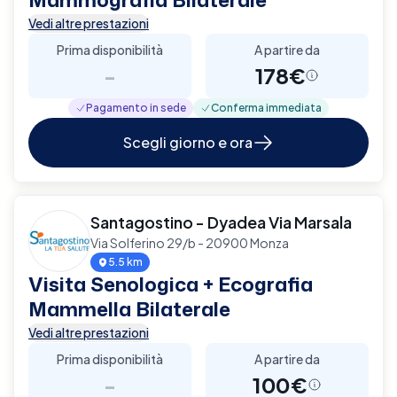
Vedi altre prestazioni
Prima disponibilità
A partire da
-
178€
Pagamento in sede
Conferma immediata
Scegli giorno e ora
Santagostino - Dyadea Via Marsala
Via Solferino 29/b - 20900 Monza
5.5 km
Visita Senologica + Ecografia
Mammella Bilaterale
Vedi altre prestazioni
Prima disponibilità
A partire da
-
100€