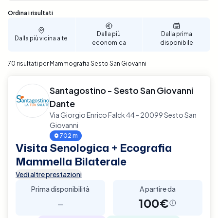
Sono stati trovati 70 risultati
Ordina i risultati
Dalla più
Dalla prima
Dalla più vicina a te
economica
disponibile
70 risultati per Mammografia Sesto San Giovanni
Santagostino - Sesto San Giovanni
Dante
Via Giorgio Enrico Falck 44 - 20099 Sesto San
Giovanni
702 m
Visita Senologica + Ecografia
Mammella Bilaterale
Vedi altre prestazioni
Prima disponibilità
A partire da
-
100€