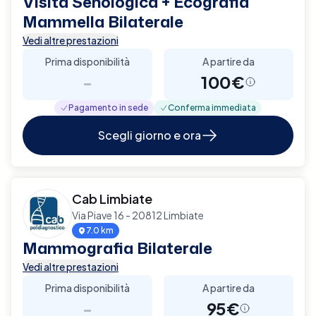
Visita Senologica + Ecografia
Mammella Bilaterale
Vedi altre prestazioni
Prima disponibilità
A partire da
-
100€
Pagamento in sede
Conferma immediata
Scegli giorno e ora
Cab Limbiate
Via Piave 16 - 20812 Limbiate
7.0 km
Mammografia Bilaterale
Vedi altre prestazioni
Prima disponibilità
A partire da
-
95€