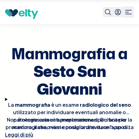
Prenota visita
Mammografia
Sesto San Giovanni
Mammografia a
Sesto San
Giovanni
La
mammografia
è un esame
radiologico del seno
utilizzato per individuare eventuali anomalie o
Non è necessaria una preparazione specifica per la
patologie come i
tumori mammari
. Durante la
procedura, il seno viene posizionato su un'apposita
mammografia, ma si consiglia di evitare l'uso di
Leggi di più
piastra e compresso delicatamente per ottenere
deodoranti
o
lozioni
il giorno dell'esame, poiché