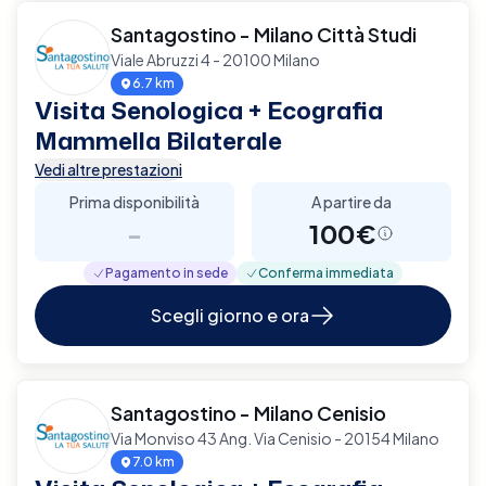
Santagostino - Milano Città Studi
Viale Abruzzi 4 - 20100 Milano
6.7 km
Visita Senologica + Ecografia
Mammella Bilaterale
Vedi altre prestazioni
Prima disponibilità
A partire da
-
100€
Pagamento in sede
Conferma immediata
Scegli giorno e ora
Santagostino - Milano Cenisio
Via Monviso 43 Ang. Via Cenisio - 20154 Milano
7.0 km