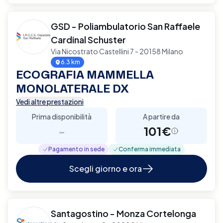
GSD - Poliambulatorio San Raffaele
Cardinal Schuster
Via Nicostrato Castellini 7 - 20158 Milano
6.3 km
ECOGRAFIA MAMMELLA
MONOLATERALE DX
Vedi altre prestazioni
Prima disponibilità
A partire da
-
101€
Pagamento in sede
Conferma immediata
Scegli giorno e ora
Santagostino - Monza Cortelonga