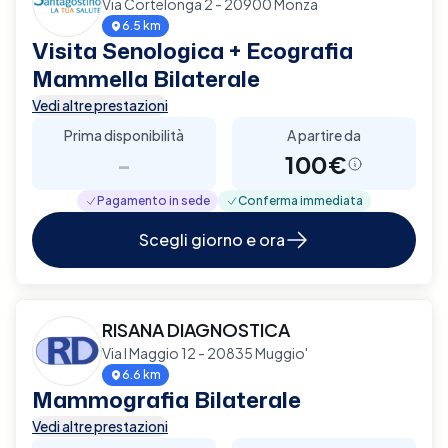
Via Cortelonga 2 - 20900 Monza
6.5 km
Visita Senologica + Ecografia
Mammella Bilaterale
Vedi altre prestazioni
Prima disponibilità
A partire da
-
100€
Pagamento in sede
Conferma immediata
Scegli giorno e ora
RISANA DIAGNOSTICA
Via I Maggio 12 - 20835 Muggio'
6.6 km
Mammografia Bilaterale
Vedi altre prestazioni