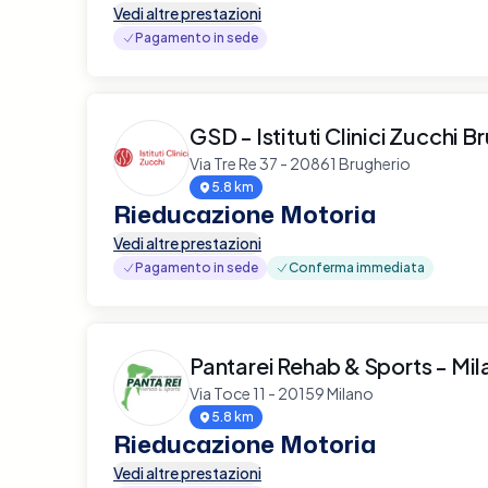
Vedi altre prestazioni
Pagamento in sede
GSD - Istituti Clinici Zucchi B
Via Tre Re 37 - 20861 Brugherio
5.8 km
Rieducazione Motoria
Vedi altre prestazioni
Pagamento in sede
Conferma immediata
Pantarei Rehab & Sports - Mi
Via Toce 11 - 20159 Milano
5.8 km
Rieducazione Motoria
Vedi altre prestazioni