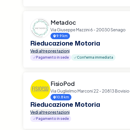
Metadoc
Via Giuseppe Mazzini 6 - 20030 Senago
9.9 km
Rieducazione Motoria
Vedi altre prestazioni
Pagamento in sede
Conferma immediata
FisioPod
Via Guglielmo Marconi 22 - 20813 Bovis
10.8 km
Rieducazione Motoria
Vedi altre prestazioni
Pagamento in sede