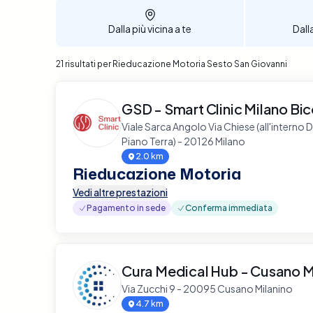
Dalla più vicina a te
Dall
21 risultati per Rieducazione Motoria Sesto San Giovanni
GSD - Smart Clinic Milano Bi
Viale Sarca Angolo Via Chiese (all'interno D
Piano Terra) - 20126 Milano
2.0 km
Rieducazione Motoria
Vedi altre prestazioni
Pagamento in sede
Conferma immediata
Cura Medical Hub - Cusano M
Via Zucchi 9 - 20095 Cusano Milanino
4.7 km