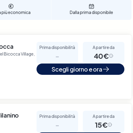
a più economica
Dalla prima disponibile
cocca
Prima disponibilità
A partire da
el Bicocca Village,
-
40€
Scegli giorno e ora
ilanino
Prima disponibilità
A partire da
-
15€