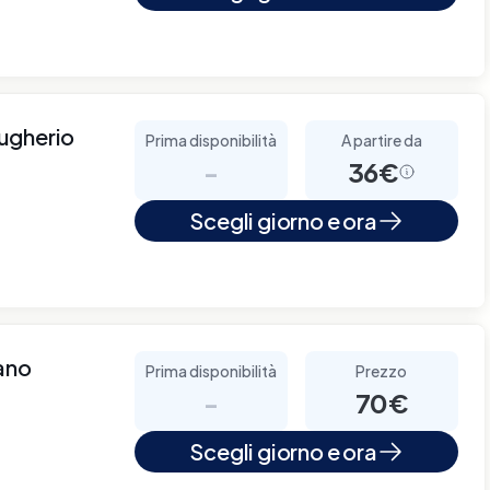
rugherio
Prima disponibilità
A partire da
-
36€
Scegli giorno e ora
lano
Prima disponibilità
Prezzo
-
70€
Scegli giorno e ora