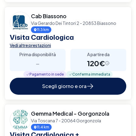
Cab Biassono
Via Gerardo Dei Tintori 2 - 20853 Biassono
11.3 km
Visita Cardiologica
Vedi altre prestazioni
Prima disponibilità
A partire da
-
120€
Pagamento in sede
Conferma immediata
Scegli giorno e ora
Gemma Medical - Gorgonzola
Via Toscana 7 - 20064 Gorgonzola
11.4 km
Visita Cardiologica +