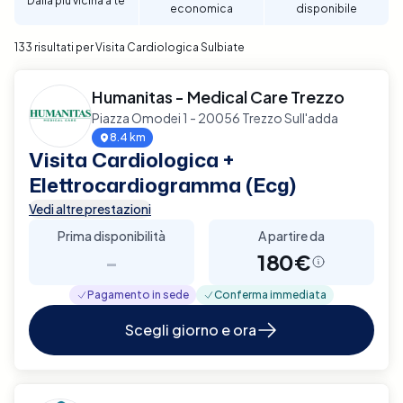
Dalla più vicina a te
economica
disponibile
per garantire un supporto diagnostico completo e
affidabile per la tua salute cardiaca a Sulbiate.
133 risultati per Visita Cardiologica Sulbiate
Humanitas - Medical Care Trezzo
Piazza Omodei 1 - 20056 Trezzo Sull'adda
8.4 km
Visita Cardiologica +
Elettrocardiogramma (Ecg)
Vedi altre prestazioni
Prima disponibilità
A partire da
-
180€
Pagamento in sede
Conferma immediata
Scegli giorno e ora