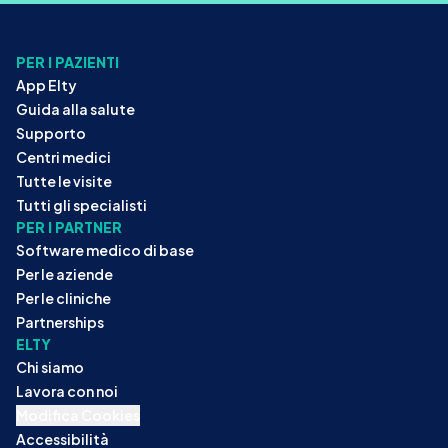
PER I PAZIENTI
App Elty
Guida alla salute
Supporto
Centri medici
Tutte le visite
Tutti gli specialisti
PER I PARTNER
Software medico di base
Per le aziende
Per le cliniche
Partnerships
ELTY
Chi siamo
Lavora con noi
Modifica Cookies
Accessibilità