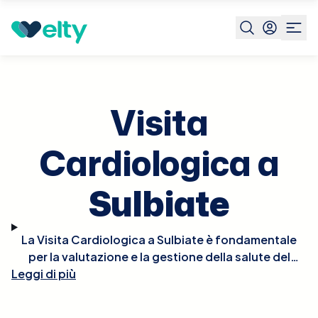
Prenota visita
Visita Cardiologica
Sulbiate
Visita
Cardiologica a
Sulbiate
La Visita Cardiologica a Sulbiate è fondamentale
per la valutazione e la gestione della salute del
Leggi di più
cuore. Durante la visita, il cardiologo effettuerà un
esame fisico approfondito, potrebbe ascoltare il
battito del cuore per rilevare irregolarità e, se