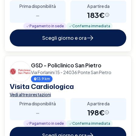
Prima disponibilità
A partire da
-
183€
Pagamento in sede
Conferma immediata
Scegli giorno e ora
GSD - Policlinico San Pietro
Via Forlanini 15 - 24036 Ponte San Pietro
13.9 km
Visita Cardiologica
Vedi altre prestazioni
Prima disponibilità
A partire da
-
198€
Pagamento in sede
Conferma immediata
Scegli giorno e ora