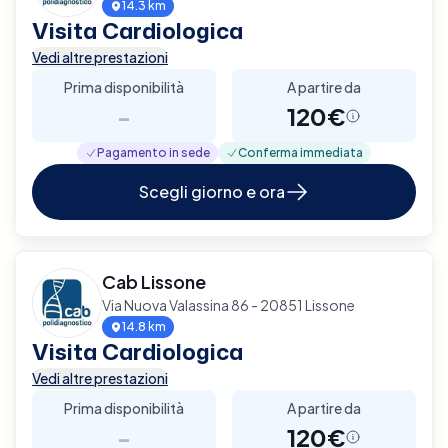
14.3 km
Visita Cardiologica
Vedi altre prestazioni
Prima disponibilità
A partire da
-
120€
Pagamento in sede
Conferma immediata
Scegli giorno e ora
Cab Lissone
Via Nuova Valassina 86 - 20851 Lissone
14.8 km
Visita Cardiologica
Vedi altre prestazioni
Prima disponibilità
A partire da
-
120€