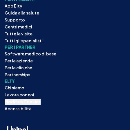
App Elty
Guida alla salute
Supporto
Centri medici
Tutte le visite
Tutti gli specialisti
PER I PARTNER
Software medico di base
Per le aziende
Per le cliniche
Partnerships
ELTY
Chi siamo
Lavora con noi
Modifica Cookies
Accessibilità