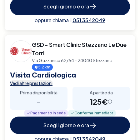
Scegli giorno e ora
oppure chiama il
051 3542049
GSD - Smart Clinic Stezzano Le Due
Torri
Via Guzzanica 62/64 - 24040 Stezzano
5.2 km
Visita Cardiologica
Vedi altre prestazioni
Prima disponibilità
A partire da
-
125€
Pagamento in sede
Conferma immediata
Scegli giorno e ora
oppure chiama il
051 3542049