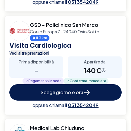
oppure chiama il
051 3542049
GSD - Policlinico San Marco
Corso Europa 7 - 24040 Osio Sotto
11.3 km
Visita Cardiologica
Vedi altre prestazioni
Prima disponibilità
A partire da
-
140€
Pagamento in sede
Conferma immediata
Scegli giorno e ora
oppure chiama il
051 3542049
Medical Lab Chiuduno