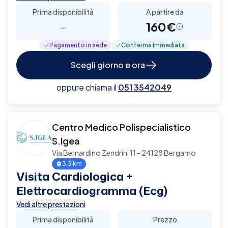
Prima disponibilità
A partire da
-
160€
Pagamento in sede
Conferma immediata
Scegli giorno e ora
oppure chiama il
051 3542049
Centro Medico Polispecialistico
S.Igea
Via Bernardino Zendrini 11 - 24128 Bergamo
3.3 km
Visita Cardiologica +
Elettrocardiogramma (Ecg)
Vedi altre prestazioni
Prima disponibilità
Prezzo