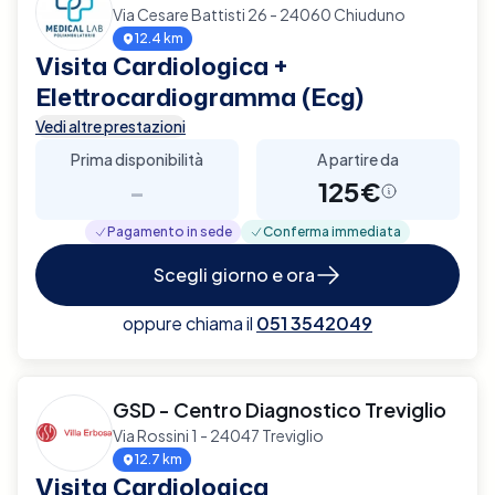
Via Cesare Battisti 26 - 24060 Chiuduno
12.4 km
Visita Cardiologica +
Elettrocardiogramma (Ecg)
Vedi altre prestazioni
Prima disponibilità
A partire da
-
125€
Pagamento in sede
Conferma immediata
Scegli giorno e ora
oppure chiama il
051 3542049
GSD - Centro Diagnostico Treviglio
Via Rossini 1 - 24047 Treviglio
12.7 km
Visita Cardiologica