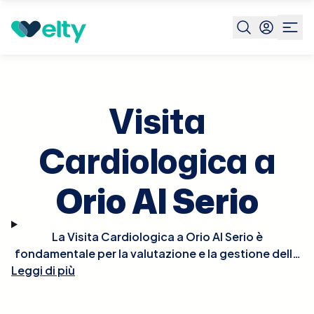
Prenota visita
Visita Cardiologica
Orio Al Serio
Visita
Cardiologica a
Orio Al Serio
La Visita Cardiologica a Orio Al Serio è
fondamentale per la valutazione e la gestione della
Leggi di più
salute del cuore. Durante la visita, il cardiologo
effettuerà un esame fisico approfondito, potrebbe
ascoltare il battito del cuore per rilevare irregolarità