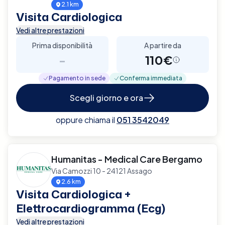
2.1 km
Visita Cardiologica
Vedi altre prestazioni
Prima disponibilità
A partire da
-
110€
Pagamento in sede
Conferma immediata
Scegli giorno e ora
oppure chiama il
051 3542049
Humanitas - Medical Care Bergamo
Via Camozzi 10 - 24121 Assago
2.6 km
Visita Cardiologica +
Elettrocardiogramma (Ecg)
Vedi altre prestazioni