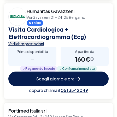
Humanitas Gavazzeni
Via Gavazzeni 21 - 24125 Bergamo
1.8 km
Visita Cardiologica +
Elettrocardiogramma (Ecg)
Vedi altre prestazioni
Prima disponibilità
A partire da
-
160€
Pagamento in sede
Conferma immediata
Scegli giorno e ora
oppure chiama il
051 3542049
Fortimed Italia srl
Via Cremasca 24 - 24052 Azzano San Paolo