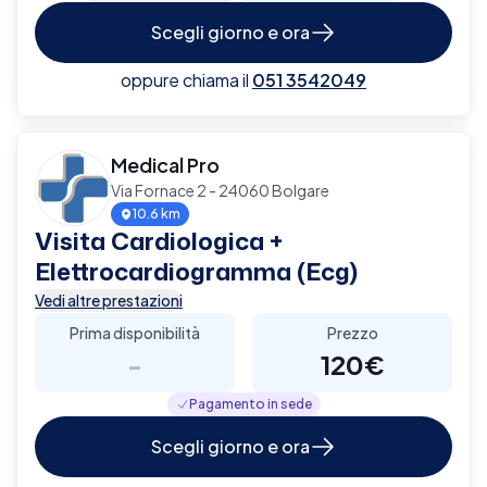
Scegli giorno e ora
oppure chiama il
051 3542049
Medical Pro
Via Fornace 2 - 24060 Bolgare
10.6 km
Visita Cardiologica +
Elettrocardiogramma (Ecg)
Vedi altre prestazioni
Prima disponibilità
Prezzo
-
120€
Pagamento in sede
Scegli giorno e ora