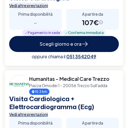
Vedi altre prestazioni
Prima disponibilità
A partire da
-
107€
Pagamento in sede
Conferma immediata
Scegli giorno e ora
oppure chiama il
051 3542049
Humanitas - Medical Care Trezzo
Piazza Omodei 1 - 20056 Trezzo Sull'adda
15.3 km
Visita Cardiologica +
Elettrocardiogramma (Ecg)
Vedi altre prestazioni
Prima disponibilità
A partire da