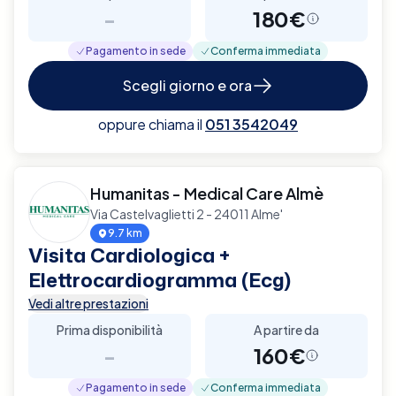
-
180€
Pagamento in sede
Conferma immediata
Scegli giorno e ora
oppure chiama il
051 3542049
Humanitas - Medical Care Almè
Via Castelvaglietti 2 - 24011 Alme'
9.7 km
Visita Cardiologica +
Elettrocardiogramma (Ecg)
Vedi altre prestazioni
Prima disponibilità
A partire da
-
160€
Pagamento in sede
Conferma immediata