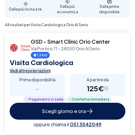
tue esigenze personali. Prenota ora per garantire un
Dalla più
Dalla prima
Dalla più vicina a te
supporto diagnostico completo e affidabile per la
economica
disponibile
tua salute cardiaca a Orio Al Serio.
44 risultati per Visita Cardiologica Orio Al Serio
GSD - Smart Clinic Orio Center
Via Portico 71 - 24050 Orio Al Serio
1.3 km
Visita Cardiologica
Vedi altre prestazioni
Prima disponibilità
A partire da
-
125€
Pagamento in sede
Conferma immediata
Scegli giorno e ora
oppure chiama il
051 3542049