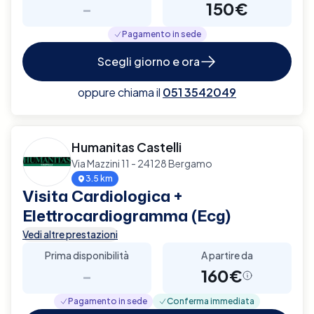
-
150€
Pagamento in sede
Scegli giorno e ora
oppure chiama il
051 3542049
Humanitas Castelli
Via Mazzini 11 - 24128 Bergamo
3.5 km
Visita Cardiologica +
Elettrocardiogramma (Ecg)
Vedi altre prestazioni
Prima disponibilità
A partire da
-
160€
Pagamento in sede
Conferma immediata