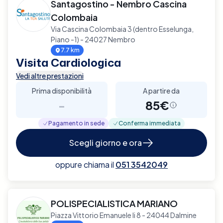
Santagostino - Nembro Cascina
Colombaia
Via Cascina Colombaia 3 (dentro Esselunga,
Piano -1) - 24027 Nembro
7.7 km
Visita Cardiologica
Vedi altre prestazioni
Prima disponibilità
A partire da
-
85€
Pagamento in sede
Conferma immediata
Scegli giorno e ora
oppure chiama il
051 3542049
POLISPECIALISTICA MARIANO
Piazza Vittorio Emanuele Ii 8 - 24044 Dalmine