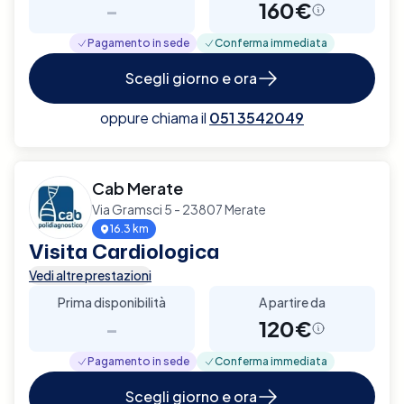
-
160€
Pagamento in sede
Conferma immediata
Scegli giorno e ora
oppure chiama il
051 3542049
Cab Merate
Via Gramsci 5 - 23807 Merate
16.3 km
Visita Cardiologica
Vedi altre prestazioni
Prima disponibilità
A partire da
-
120€
Pagamento in sede
Conferma immediata
Scegli giorno e ora