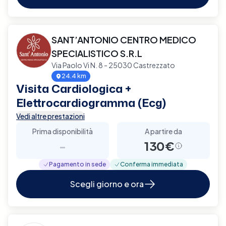
SANT’ANTONIO CENTRO MEDICO
SPECIALISTICO S.R.L
Via Paolo Vi N. 8 - 25030 Castrezzato
24.4 km
Visita Cardiologica +
Elettrocardiogramma (Ecg)
Vedi altre prestazioni
Prima disponibilità
A partire da
-
130€
Pagamento in sede
Conferma immediata
Scegli giorno e ora