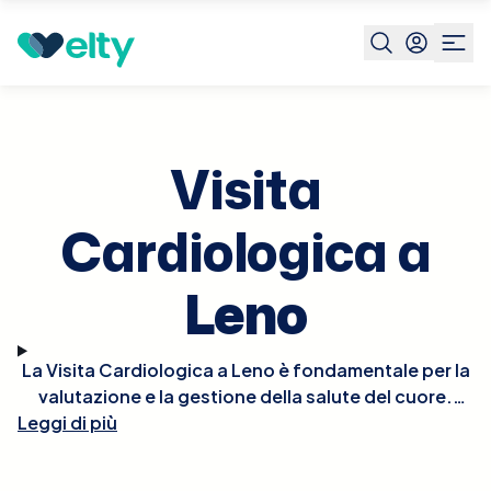
Prenota visita
Visita Cardiologica
Leno
Visita
Cardiologica a
Leno
La Visita Cardiologica a Leno è fondamentale per la
valutazione e la gestione della salute del cuore.
Leggi di più
Durante la visita, il cardiologo effettuerà un esame
fisico approfondito, potrebbe ascoltare il battito
del cuore per rilevare irregolarità e, se necessario,