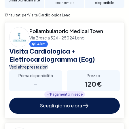
Dalla più vicina a te
economica
disponibile
per garantire un supporto diagnostico completo e
affidabile per la tua salute cardiaca a Leno.
19 risultati per Visita Cardiologica Leno
Poliambulatorio Medical Town
Via Brescia 52/i - 25024 Leno
1.4 km
Visita Cardiologica +
Elettrocardiogramma (Ecg)
Vedi altre prestazioni
Prima disponibilità
Prezzo
-
120€
Pagamento in sede
Scegli giorno e ora