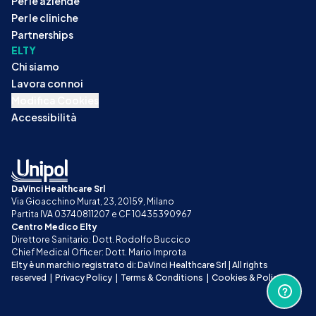
Per le aziende
Per le cliniche
Partnerships
ELTY
Chi siamo
Lavora con noi
Modifica Cookies
Accessibilità
DaVinci Healthcare Srl
Via Gioacchino Murat, 23, 20159, Milano
Partita IVA 03740811207 e CF 10435390967
Centro Medico Elty
Direttore Sanitario: Dott. Rodolfo Buccico
Chief Medical Officer: Dott. Mario Improta
Elty è un marchio registrato di: DaVinci Healthcare Srl | All rights 
reserved
|
Privacy Policy
|
Terms & Conditions
|
Cookies & Policy