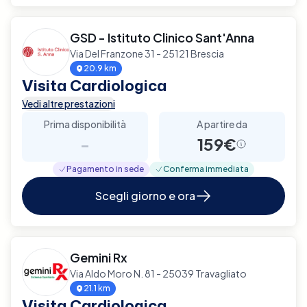
GSD - Istituto Clinico Sant'Anna
Via Del Franzone 31 - 25121 Brescia
20.9 km
Visita Cardiologica
Vedi altre prestazioni
Prima disponibilità
A partire da
-
159€
Pagamento in sede
Conferma immediata
Scegli giorno e ora
Gemini Rx
Via Aldo Moro N. 81 - 25039 Travagliato
21.1 km
Visita Cardiologica