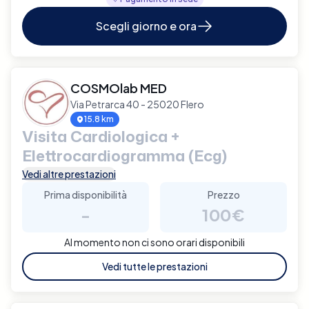
Scegli giorno e ora
COSMOlab MED
Via Petrarca 40 - 25020 Flero
15.8 km
Visita Cardiologica +
Elettrocardiogramma (Ecg)
Vedi altre prestazioni
Prima disponibilità
Prezzo
-
100€
Al momento non ci sono orari disponibili
Vedi tutte le prestazioni