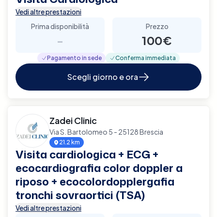
Vedi altre prestazioni
Prima disponibilità
Prezzo
-
100€
Pagamento in sede
Conferma immediata
Scegli giorno e ora
Zadei Clinic
Via S. Bartolomeo 5 - 25128 Brescia
21.2 km
Visita cardiologica + ECG +
ecocardiografia color doppler a
riposo + ecocolordopplergafia
tronchi sovraortici (TSA)
Vedi altre prestazioni