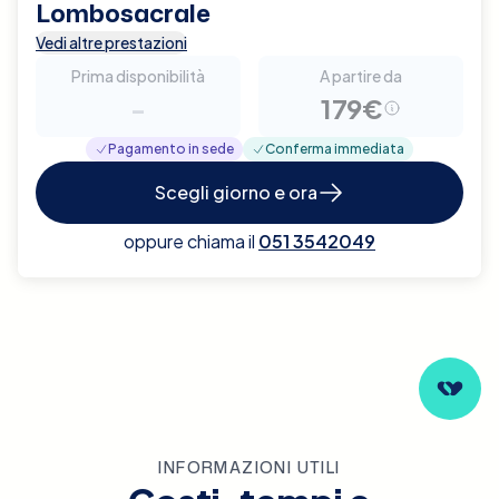
Lombosacrale
Vedi altre prestazioni
Prima disponibilità
A partire da
-
179€
Pagamento in sede
Conferma immediata
Scegli giorno e ora
oppure chiama il
051 3542049
INFORMAZIONI UTILI