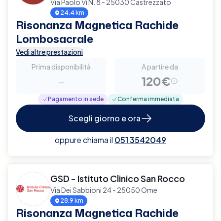
Via Paolo Vi N. 8 - 25030 Castrezzato
24.4 km
Risonanza Magnetica Rachide
Lombosacrale
Vedi altre prestazioni
Prima disponibilità
A partire da
-
120€
Pagamento in sede
Conferma immediata
Scegli giorno e ora
oppure chiama il
051 3542049
GSD - Istituto Clinico San Rocco
Via Dei Sabbioni 24 - 25050 Ome
28.9 km
Risonanza Magnetica Rachide