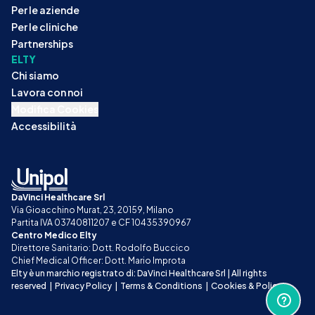
Per le aziende
Per le cliniche
Partnerships
ELTY
Chi siamo
Lavora con noi
Modifica Cookies
Accessibilità
DaVinci Healthcare Srl
Via Gioacchino Murat, 23, 20159, Milano
Partita IVA 03740811207 e CF 10435390967
Centro Medico Elty
Direttore Sanitario: Dott. Rodolfo Buccico
Chief Medical Officer: Dott. Mario Improta
Elty è un marchio registrato di: DaVinci Healthcare Srl | All rights 
reserved
|
Privacy Policy
|
Terms & Conditions
|
Cookies & Policy