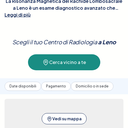
La Risonanza Magnetica del Rachide Lombosacrale
a Leno è un esame diagnostico avanzato che
Leggi di più
sfrutta campi magnetici per ottenere immagini
dettagliate della parte bassa della colonna
vertebrale e del sacro. Questo tipo di risonanza è
particolarmente importante per diagnosticare e
Scegli il tuo Centro di Radiologia
a
Leno
monitorare condizioni come ernie del disco, stenosi
del canale vertebrale, spondilolistesi e altre
patologie che possono causare dolore lombare o
Cerca vicino a te
sciatalgia. L'esame è non invasivo e, in genere, non
richiede preparazioni particolari, ma è essenziale
rimuovere tutti gli oggetti metallici per evitare
interferenze con le immagini.Con Elty, prenotare
Date disponibili
Pagamento
Domicilio o in sede
una Risonanza Magnetica del Rachide
Lombosacrale a Leno è un processo semplice e
accessibile. La nostra piattaforma permette di
confrontare le strutture sanitarie convenzionate,
fornendo tutte le informazioni dettagliate
Vedi su mappa
necessarie per fare una scelta informata basata su