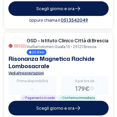
Scegli giorno e ora
oppure chiama il
051 3542049
GSD - Istituto Clinico Città di Brescia
Via Bartolomeo Gualla 15 - 25121 Brescia
20.8 km
Risonanza Magnetica Rachide
Lombosacrale
Vedi altre prestazioni
Prima disponibilità
A partire da
-
179€
Pagamento in sede
Conferma immediata
Scegli giorno e ora