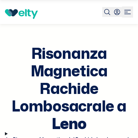
Prenota visita
Risonanza Magnetica Rachide Lombosac
Risonanza
Magnetica
Rachide
Lombosacrale a
Leno