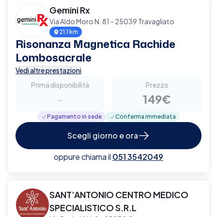
Gemini Rx
Via Aldo Moro N. 81 - 25039 Travagliato
21.1 km
Risonanza Magnetica Rachide
Lombosacrale
Vedi altre prestazioni
Prima disponibilità
Prezzo
-
149€
Pagamento in sede
Conferma immediata
Scegli giorno e ora
oppure chiama il
051 3542049
SANT’ANTONIO CENTRO MEDICO
SPECIALISTICO S.R.L