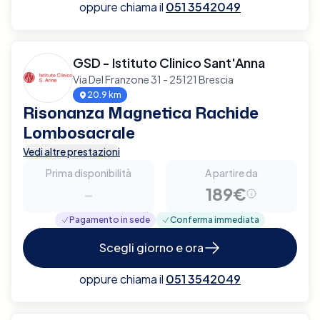
oppure chiama il
051 3542049
GSD - Istituto Clinico Sant'Anna
Via Del Franzone 31 - 25121 Brescia
20.9 km
Risonanza Magnetica Rachide
Lombosacrale
Vedi altre prestazioni
Prima disponibilità
A partire da
-
189€
Pagamento in sede
Conferma immediata
Scegli giorno e ora
oppure chiama il
051 3542049