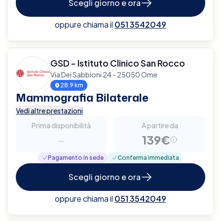
Scegli giorno e ora
oppure chiama il
051 3542049
GSD - Istituto Clinico San Rocco
Via Dei Sabbioni 24 - 25050 Ome
28.9 km
Mammografia Bilaterale
Vedi altre prestazioni
Prima disponibilità
A partire da
-
139€
Pagamento in sede
Conferma immediata
Scegli giorno e ora
oppure chiama il
051 3542049