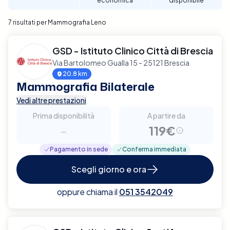
economica
disponibile
7 risultati per Mammografia Leno
GSD - Istituto Clinico Città di Brescia
Via Bartolomeo Gualla 15 - 25121 Brescia
20.8 km
Mammografia Bilaterale
Vedi altre prestazioni
Prima disponibilità
A partire da
-
119€
Pagamento in sede
Conferma immediata
Scegli giorno e ora
oppure chiama il
051 3542049