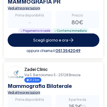
MAMMOGRAFIA PR
Vedi altre prestazioni
Prima disponibilità
Prezzo
-
80€
Pagamento in sede
Conferma immediata
Scegli giorno e ora
oppure chiama il
051 3542049
Zadei Clinic
Via S. Bartolomeo 5 - 25128 Brescia
21.2 km
Mammografia Bilaterale
Vedi altre prestazioni
Prima disponibilità
A partire da
-
152€