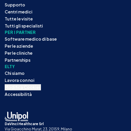
Supporto
Centri medici
Tutte le visite
Tutti gli specialisti
PER I PARTNER
Software medico di base
Per le aziende
Per le cliniche
Partnerships
ELTY
Chi siamo
Lavora con noi
Modifica Cookies
Accessibilità
DaVinci Healthcare Srl
Via Gioacchino Murat, 23, 20159, Milano