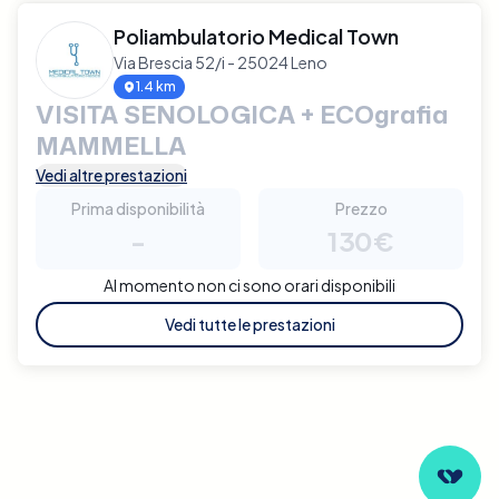
Poliambulatorio Medical Town
Via Brescia 52/i - 25024 Leno
1.4 km
VISITA SENOLOGICA + ECOgrafia
MAMMELLA
Vedi altre prestazioni
Prima disponibilità
Prezzo
-
130€
Al momento non ci sono orari disponibili
Vedi tutte le prestazioni