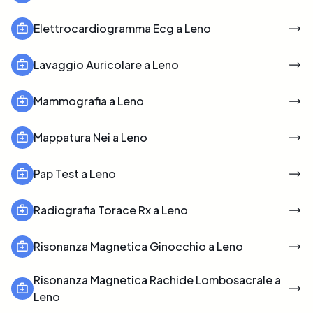
Elettrocardiogramma Ecg a Leno
Lavaggio Auricolare a Leno
Mammografia a Leno
Mappatura Nei a Leno
Pap Test a Leno
Radiografia Torace Rx a Leno
Risonanza Magnetica Ginocchio a Leno
Risonanza Magnetica Rachide Lombosacrale a
Leno