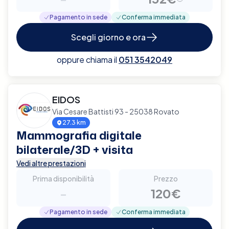
Pagamento in sede
Conferma immediata
Scegli giorno e ora
oppure chiama il
051 3542049
EIDOS
Via Cesare Battisti 93 - 25038 Rovato
27.3 km
Mammografia digitale
bilaterale/3D + visita
Vedi altre prestazioni
Prima disponibilità
Prezzo
-
120€
Pagamento in sede
Conferma immediata