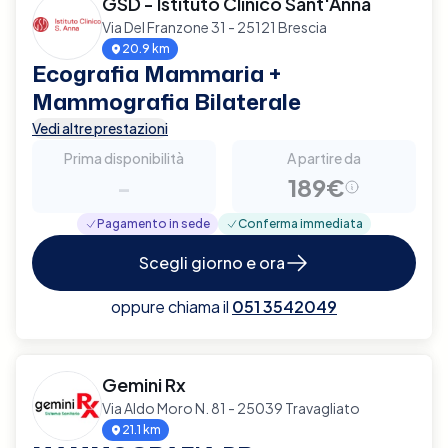
GSD - Istituto Clinico Sant'Anna
Via Del Franzone 31 - 25121 Brescia
20.9 km
Ecografia Mammaria +
Mammografia Bilaterale
Vedi altre prestazioni
Prima disponibilità
A partire da
-
189€
Pagamento in sede
Conferma immediata
Scegli giorno e ora
oppure chiama il
051 3542049
Gemini Rx
Via Aldo Moro N. 81 - 25039 Travagliato
21.1 km