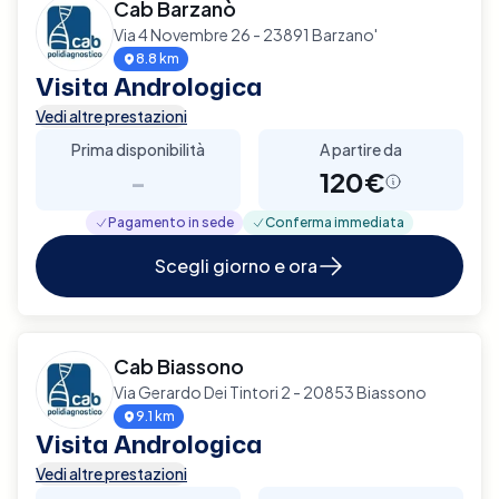
Cab Barzanò
Via 4 Novembre 26 - 23891 Barzano'
8.8 km
Visita Andrologica
Vedi altre prestazioni
Prima disponibilità
A partire da
-
120€
Pagamento in sede
Conferma immediata
Scegli giorno e ora
Cab Biassono
Via Gerardo Dei Tintori 2 - 20853 Biassono
9.1 km
Visita Andrologica
Vedi altre prestazioni