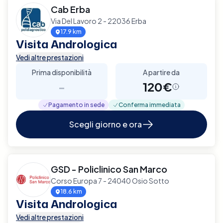
Cab Erba
Via Del Lavoro 2 - 22036 Erba
17.9 km
Visita Andrologica
Vedi altre prestazioni
Prima disponibilità
A partire da
-
120€
Pagamento in sede
Conferma immediata
Scegli giorno e ora
GSD - Policlinico San Marco
Corso Europa 7 - 24040 Osio Sotto
18.6 km
Visita Andrologica
Vedi altre prestazioni