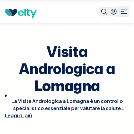
Prenota visita
Visita Andrologica
Lomagna
Visita
Andrologica a
Lomagna
La Visita Andrologica a Lomagna è un controllo
specialistico essenziale per valutare la salute
Leggi di più
riproduttiva e sessuale maschile. Durante la visita,
l'andrologo effettuerà un esame fisico e potrebbe
richiedere ulteriori test diagnostici come analisi del