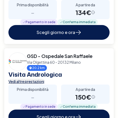
Prima disponibilità
A partire da
-
134€
Pagamento in sede
Conferma immediata
Scegli giorno e ora
GSD - Ospedale San Raffaele
Via Olgettina 60 - 20132 Milano
20.2 km
Visita Andrologica
Vedi altre prestazioni
Prima disponibilità
A partire da
-
150€
Pagamento in sede
Conferma immediata
Scegli giorno e ora