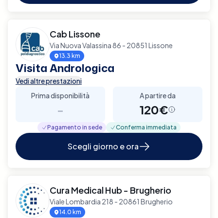
Cab Lissone
Via Nuova Valassina 86 - 20851 Lissone
13.3 km
Visita Andrologica
Vedi altre prestazioni
Prima disponibilità
A partire da
-
120€
Pagamento in sede
Conferma immediata
Scegli giorno e ora
Cura Medical Hub - Brugherio
Viale Lombardia 218 - 20861 Brugherio
14.0 km