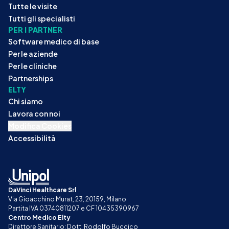
Tutte le visite
Tutti gli specialisti
PER I PARTNER
Software medico di base
Per le aziende
Per le cliniche
Partnerships
ELTY
Chi siamo
Lavora con noi
Modifica Cookies
Accessibilità
DaVinci Healthcare Srl
Via Gioacchino Murat, 23, 20159, Milano
Partita IVA 03740811207 e CF 10435390967
Centro Medico Elty
Direttore Sanitario: Dott. Rodolfo Buccico