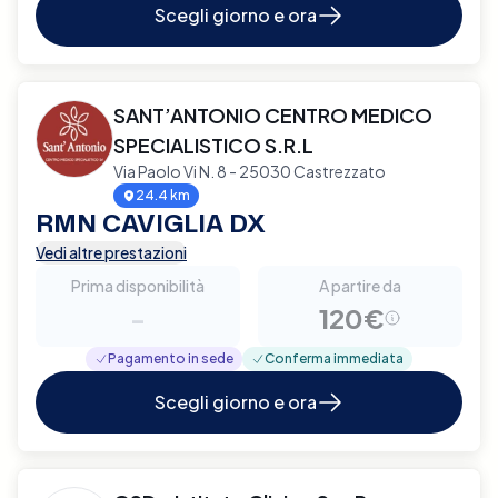
Scegli giorno e ora
SANT’ANTONIO CENTRO MEDICO
SPECIALISTICO S.R.L
Via Paolo Vi N. 8 - 25030 Castrezzato
24.4 km
RMN CAVIGLIA DX
Vedi altre prestazioni
Prima disponibilità
A partire da
-
120€
Pagamento in sede
Conferma immediata
Scegli giorno e ora