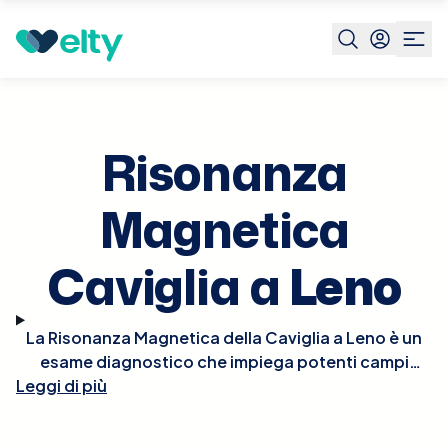
Prenota visita
Risonanza Magnetica Caviglia
Leno
Risonanza
Magnetica
Caviglia a
Leno
La Risonanza Magnetica della Caviglia a Leno è un
esame diagnostico che impiega potenti campi
Leggi di più
magnetici per generare immagini dettagliate delle
strutture ossee e dei tessuti molli della caviglia,
inclusi legamenti, tendini e cartilagini. Questo