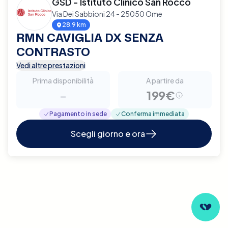
GSD - Istituto Clinico San Rocco
Via Dei Sabbioni 24 - 25050 Ome
28.9 km
RMN CAVIGLIA DX SENZA
CONTRASTO
Vedi altre prestazioni
Prima disponibilità
A partire da
-
199€
Pagamento in sede
Conferma immediata
Scegli giorno e ora