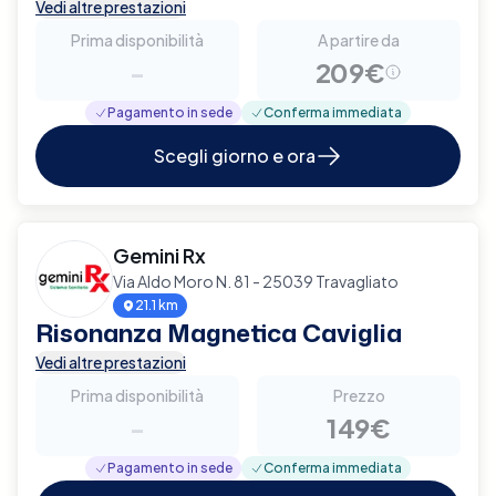
Vedi altre prestazioni
Prima disponibilità
A partire da
-
209€
Pagamento in sede
Conferma immediata
Scegli giorno e ora
Gemini Rx
Via Aldo Moro N. 81 - 25039 Travagliato
21.1 km
Risonanza Magnetica Caviglia
Vedi altre prestazioni
Prima disponibilità
Prezzo
-
149€
Pagamento in sede
Conferma immediata