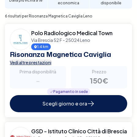
Dalla più vicina a te
economica
disponibile
la tua Risonanza Magnetica a Leno con Elty.
6 risultati per Risonanza Magnetica Caviglia Leno
Polo Radiologico Medical Town
Via Brescia 52 F - 25024 Leno
1.4 km
Risonanza Magnetica Caviglia
Vedi altre prestazioni
Prima disponibilità
Prezzo
-
150€
Pagamento in sede
Scegli giorno e ora
GSD - Istituto Clinico Città di Brescia