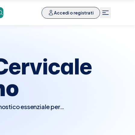
Accedi o registrati
Cervicale
no
nostico essenziale per
o, traumi, o per indagare
tiche spinali. Questa
vicale, ernie del disco,