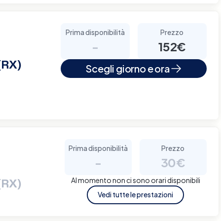
Prima disponibilità
Prezzo
-
152€
(RX)
Scegli giorno e ora
Prima disponibilità
Prezzo
-
30€
Al momento non ci sono orari disponibili
(RX)
Vedi tutte le prestazioni