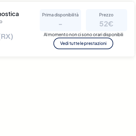
nostica
Prima disponibilità
Prezzo
no
-
52€
Al momento non ci sono orari disponibili
(RX)
Vedi tutte le prestazioni