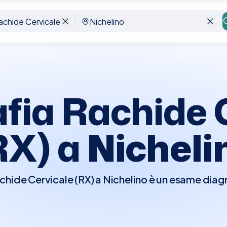
x
Nichelino
fia Rachide 
RX) a
Nicheli
chide Cervicale (RX) a Nichelino è un esame diag
vicali, fondamentale in presenza di dolori al coll
esta e vertigini che possono derivare da problema
aiuta a identificare condizioni come l'artrosi cer