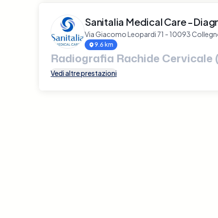
Sanitalia Medical Care -Diag
Via Giacomo Leopardi 71 - 10093 Colleg
9.6 km
Radiografia Rachide Cervicale 
Vedi altre prestazioni