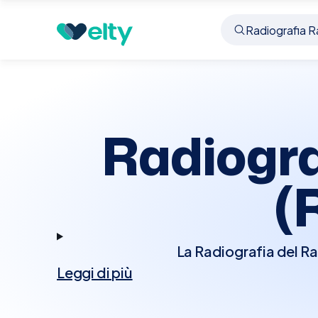
Prenota visita
Radiografia Rachide Cervicale R
Radiogra
(
La Radiografia del Ra
Leggi di più
valutare le vertebre cer
le cause di mal di t
procedura radiografica 