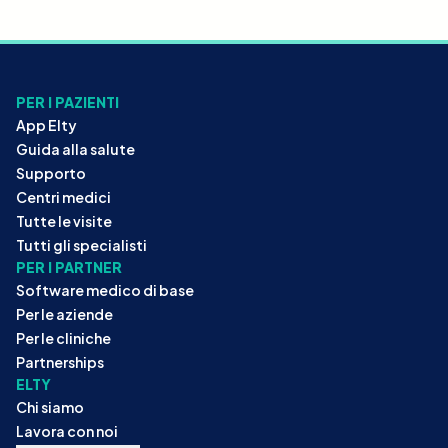
PER I PAZIENTI
App Elty
Guida alla salute
Supporto
Centri medici
Tutte le visite
Tutti gli specialisti
PER I PARTNER
Software medico di base
Per le aziende
Per le cliniche
Partnerships
ELTY
Chi siamo
Lavora con noi