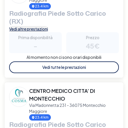
23.4 km
Radiografia Piede Sotto Carico
(RX)
Vedi altre prestazioni
Prima disponibilità
Prezzo
-
45€
Al momento non ci sono orari disponibili
Vedi tutte le prestazioni
CENTRO MEDICO CITTA’ DI
MONTECCHIO
Via Madonnetta 231 - 36075 Montecchio
Maggiore
23.4 km
Radiografia Piede Sotto Carico