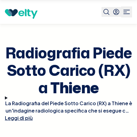
Prenota visita
Radiografia Piede Sotto Carico Rx
Thien
Radiografia Piede
Sotto Carico (RX)
a
Thiene
La Radiografia del Piede Sotto Carico (RX) a Thiene è
un'indagine radiologica specifica che si esegue con
Leggi di più
il paziente in posizione eretta, permettendo così di
valutare le strutture ossee del piede mentre
sopportano il peso del corpo. Questa tecnica è