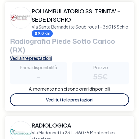
POLIAMBULATORIO SS. TRINITA' -
SEDE DI SCHIO
Via Santa Bernadette Soubirous 1 - 36015 Schio
9.0 km
Radiografia Piede Sotto Carico
(RX)
Vedi altre prestazioni
Prima disponibilità
Prezzo
-
55€
Al momento non ci sono orari disponibili
Vedi tutte le prestazioni
RADIOLOGICA
Via Madonnetta 231 - 36075 Montecchio
Maggiore