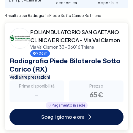
Dalla più vicina a te
economica
disponibile
4 risultati per Radiografia Piede Sotto Carico Rx Thiene
POLIAMBULATORIO SAN GAETANO
CLINICA E RICERCA - Via Val Cismon
Via Val Cismon 33 - 36016 Thiene
906 m
Radiografia Piede Bilaterale Sotto
Carico (RX)
Vedi altre prestazioni
Prima disponibilità
Prezzo
-
65€
Pagamento in sede
Scegli giorno e ora