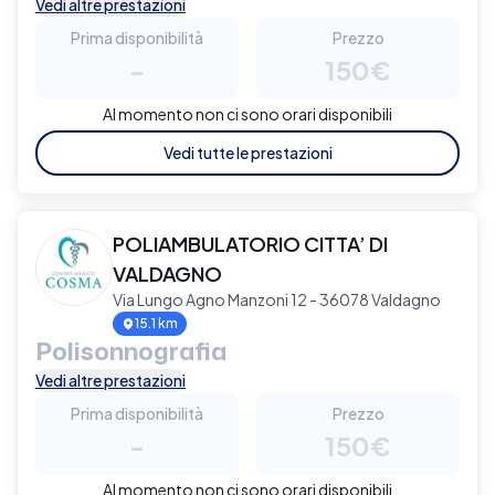
Vedi altre prestazioni
Prima disponibilità
Prezzo
-
150€
Al momento non ci sono orari disponibili
Vedi tutte le prestazioni
POLIAMBULATORIO CITTA’ DI
VALDAGNO
Via Lungo Agno Manzoni 12 - 36078 Valdagno
15.1 km
Polisonnografia
Vedi altre prestazioni
Prima disponibilità
Prezzo
-
150€
Al momento non ci sono orari disponibili