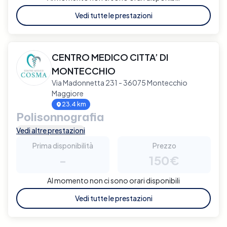
Vedi tutte le prestazioni
CENTRO MEDICO CITTA’ DI
MONTECCHIO
Via Madonnetta 231 - 36075 Montecchio
Maggiore
23.4 km
Polisonnografia
Vedi altre prestazioni
Prima disponibilità
Prezzo
-
150€
Al momento non ci sono orari disponibili
Vedi tutte le prestazioni