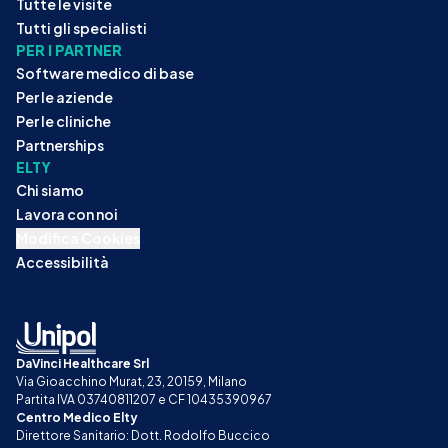
Tutte le visite
Tutti gli specialisti
PER I PARTNER
Software medico di base
Per le aziende
Per le cliniche
Partnerships
ELTY
Chi siamo
Lavora con noi
Modifica Cookies
Accessibilità
DaVinci Healthcare Srl
Via Gioacchino Murat, 23, 20159, Milano
Partita IVA 03740811207 e CF 10435390967
Centro Medico Elty
Direttore Sanitario: Dott. Rodolfo Buccico