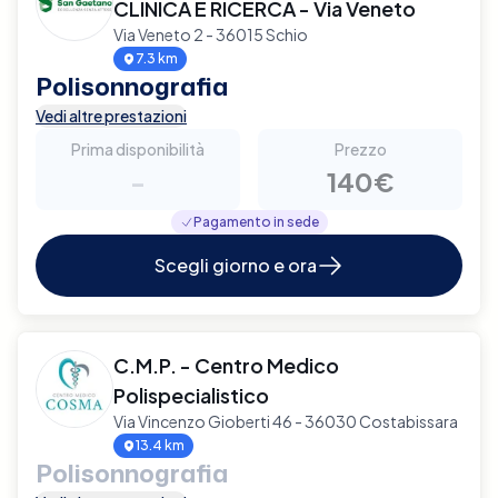
CLINICA E RICERCA - Via Veneto
Via Veneto 2 - 36015 Schio
7.3 km
Polisonnografia
Vedi altre prestazioni
Prima disponibilità
Prezzo
-
140€
Pagamento in sede
Scegli giorno e ora
C.M.P. - Centro Medico
Polispecialistico
Via Vincenzo Gioberti 46 - 36030 Costabissara
13.4 km
Polisonnografia