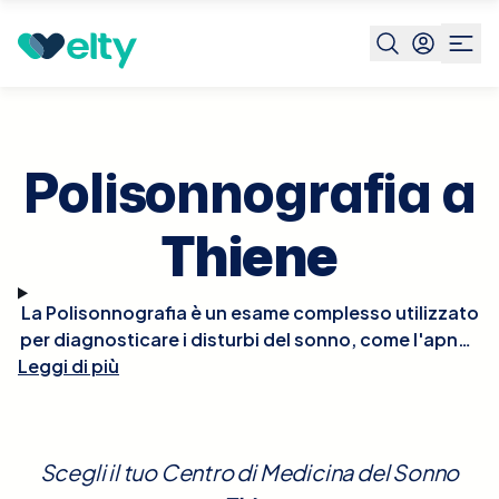
Prenota visita
Polisonnografia
Thiene
Polisonnografia a
Thiene
La Polisonnografia è un esame complesso utilizzato
per diagnosticare i disturbi del sonno, come l'apnea
Leggi di più
notturna, il russamento, la narcolessia, e altri
problemi legati alle fasi del sonno. Durante questo
esame, vari parametri fisiologici vengono monitorati
mentre il paziente dorme, inclusi l'attività cerebrale,
Scegli il tuo Centro di Medicina del Sonno
i movimenti oculari, i livelli di ossigeno nel sangue, il