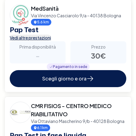
MedSanità
Via Vincenzo Casciarolo 9/a - 40138 Bologna
5.6 km
Pap Test
Vedi altre prestazioni
Prima disponibilità
Prezzo
-
30€
Pagamento in sede
Scegli giorno e ora
CMR FISIOS - CENTRO MEDICO
RIABILITATIVO
Via Ottaviano Mascherino 9/b - 40128 Bologna
6.1 km
Pap Test in fase liquida