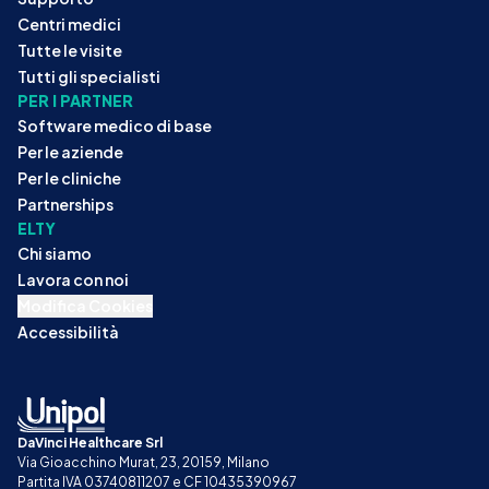
Centri medici
Tutte le visite
Tutti gli specialisti
PER I PARTNER
Software medico di base
Per le aziende
Per le cliniche
Partnerships
ELTY
Chi siamo
Lavora con noi
Modifica Cookies
Accessibilità
DaVinci Healthcare Srl
Via Gioacchino Murat, 23, 20159, Milano
Partita IVA 03740811207 e CF 10435390967