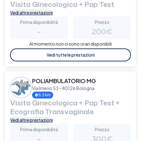
Visita Ginecologica + Pap Test
Vedi altre prestazioni
Prima disponibilità
Prezzo
-
200€
Al momento non ci sono orari disponibili
Vedi tutte le prestazioni
POLIAMBULATORIO MG
Via Irnerio 53 - 40126 Bologna
5.3 km
Visita Ginecologica + Pap Test +
Ecografia Transvaginale
Vedi altre prestazioni
Prima disponibilità
Prezzo
-
300€