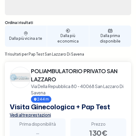
Sono stati trovati 11 risultati
Ordina i risultati
Dalla più
Dalla prima
Dalla più vicina a te
economica
disponibile
11 risultati per Pap Test San Lazzaro Di Savena
POLIAMBULATORIO PRIVATO SAN
LAZZARO
Via Della Repubblica 80 - 40068 San Lazzaro Di
Savena
244 m
Visita Ginecologica + Pap Test
Vedi altre prestazioni
Prima disponibilità
Prezzo
-
130€