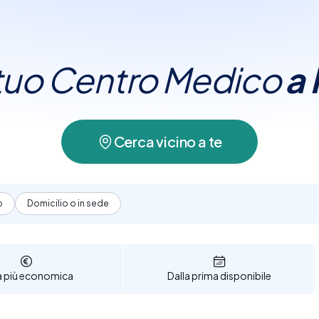
a Magenta
.
l tuo Centro Medico
a
Cerca vicino a te
o
Domicilio o in sede
a più economica
Dalla prima disponibile