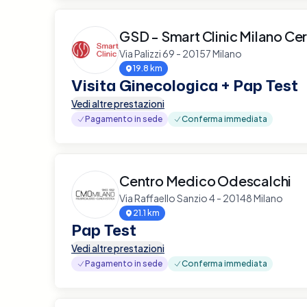
GSD - Smart Clinic Milano Ce
Via Palizzi 69 - 20157 Milano
19.8 km
Visita Ginecologica + Pap Test
Vedi altre prestazioni
Pagamento in sede
Conferma immediata
Centro Medico Odescalchi
Via Raffaello Sanzio 4 - 20148 Milano
21.1 km
Pap Test
Vedi altre prestazioni
Pagamento in sede
Conferma immediata