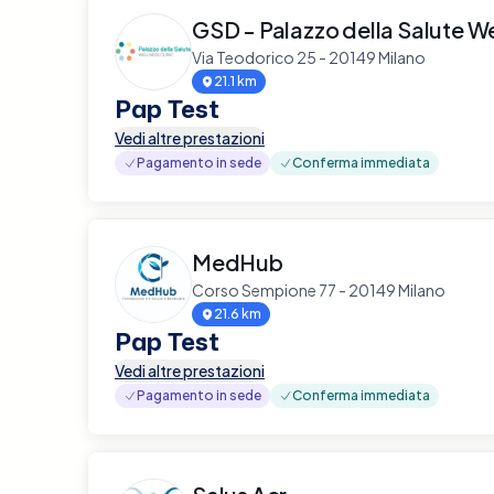
GSD - Palazzo della Salute We
Via Teodorico 25 - 20149 Milano
21.1 km
Pap Test
Vedi altre prestazioni
Pagamento in sede
Conferma immediata
MedHub
Corso Sempione 77 - 20149 Milano
21.6 km
Pap Test
Vedi altre prestazioni
Pagamento in sede
Conferma immediata