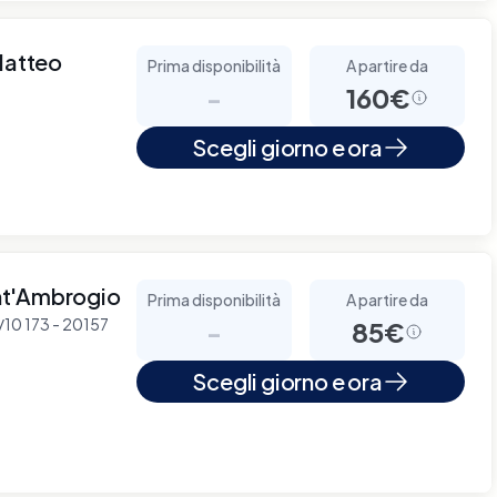
Matteo
Prima disponibilità
A partire da
-
160€
Scegli giorno e ora
nt'Ambrogio
Prima disponibilità
A partire da
8/10 173 - 20157
-
85€
Scegli giorno e ora