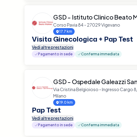
GSD - Istituto Clinico Beato 
Corso Pavia 84 - 27029 Vigevano
17.7 km
Visita Ginecologica + Pap Test
Vedi altre prestazioni
Pagamento in sede
Conferma immediata
GSD - Ospedale Galeazzi Sa
Via Cristina Belgioioso - Ingresso Cargo 
Milano
19.0 km
Pap Test
Vedi altre prestazioni
Pagamento in sede
Conferma immediata