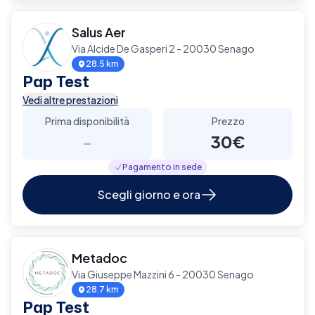
Salus Aer
Via Alcide De Gasperi 2 - 20030 Senago
28.5 km
Pap Test
Vedi altre prestazioni
Prima disponibilità
Prezzo
-
30€
Pagamento in sede
Scegli giorno e ora
Metadoc
Via Giuseppe Mazzini 6 - 20030 Senago
28.7 km
Pap Test