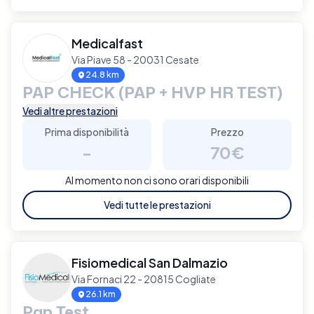
Medicalfast
Via Piave 58 - 20031 Cesate
24.8 km
PAP CHECK (PAP + HVP HR TEST)
Vedi altre prestazioni
Prima disponibilità
Prezzo
-
70€
Al momento non ci sono orari disponibili
Vedi tutte le prestazioni
Fisiomedical San Dalmazio
Via Fornaci 22 - 20815 Cogliate
26.1 km
Pap Test