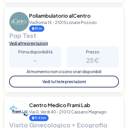
Poliambulatorio alCentro
Via Roma 15 - 21015 Lonate Pozzolo
81 m
Pap Test
Vedi altre prestazioni
Prima disponibilità
Prezzo
-
25€
Al momento non ci sono orari disponibili
Vedi tutte le prestazioni
Centro Medico Frami Lab
Via G. Verdi 40 - 21012 Cassano Magnago
9.4 km
Visita Ginecologica + Ecografia