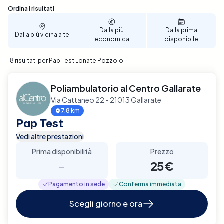
Sono stati trovati 18 risultati
Ordina i risultati
Dalla più
Dalla prima
Dalla più vicina a te
economica
disponibile
18 risultati per Pap Test Lonate Pozzolo
Poliambulatorio al Centro Gallarate
Via Cattaneo 22 - 21013 Gallarate
7.8 km
Pap Test
Vedi altre prestazioni
Prima disponibilità
Prezzo
-
25€
Pagamento in sede
Conferma immediata
Scegli giorno e ora