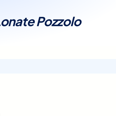
renotazione dell'esame,
nibilità. Prenota ora la
onate Pozzolo
 e l'ora che meglio si