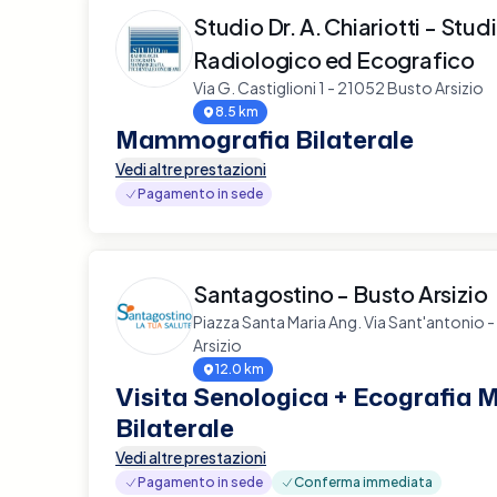
Studio Dr. A. Chiariotti - Stud
Radiologico ed Ecografico
Via G. Castiglioni 1 - 21052 Busto Arsizio
8.5 km
Mammografia Bilaterale
Vedi altre prestazioni
Pagamento in sede
Santagostino - Busto Arsizio
Piazza Santa Maria Ang. Via Sant'antonio 
Arsizio
12.0 km
Visita Senologica + Ecografia
Bilaterale
Vedi altre prestazioni
Pagamento in sede
Conferma immediata