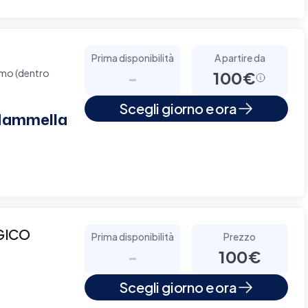
Prima disponibilità
A partire da
omo (dentro
-
100€
Scegli giorno e ora
 Mammella
GICO
Prima disponibilità
Prezzo
-
100€
Scegli giorno e ora