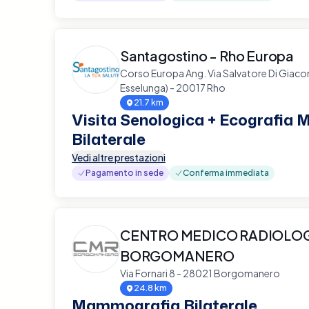
Santagostino - Rho Europa
Corso Europa Ang. Via Salvatore Di Giac
Esselunga) - 20017 Rho
21.7 km
Visita Senologica + Ecografia
Bilaterale
Vedi altre prestazioni
Pagamento in sede
Conferma immediata
CENTRO MEDICO RADIOLO
BORGOMANERO
Via Fornari 8 - 28021 Borgomanero
24.8 km
Mammografia Bilaterale