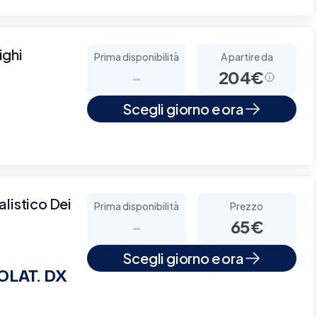
ighi
Prima disponibilità
A partire da
-
204€
Scegli giorno e ora
listico Dei
Prima disponibilità
Prezzo
-
65€
Scegli giorno e ora
LAT. DX