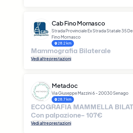
Cab Fino Mornasco
Strada Provinciale Ex Strada Statale 35 De
Fino Mornasco
28.2 km
Mammografia Bilaterale
Vedi altre prestazioni
Metadoc
Via Giuseppe Mazzini 6 - 20030 Senago
28.7 km
ECOGRAFIA MAMMELLA BILAT
Con palpazione– 107€
Vedi altre prestazioni