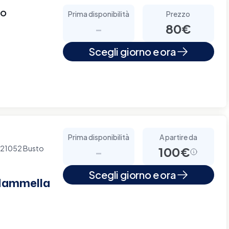
io
Prima disponibilità
Prezzo
-
80€
Scegli giorno e ora
Prima disponibilità
A partire da
- 21052 Busto
-
100€
Scegli giorno e ora
 Mammella