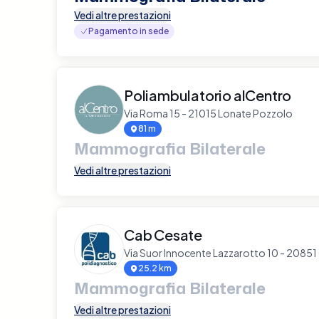
Vedi altre prestazioni
Pagamento in sede
Poliambulatorio alCentro
Via Roma 15 - 21015 Lonate Pozzolo
81 m
Mammografia Bilaterale
Vedi altre prestazioni
Cab Cesate
Via Suor Innocente Lazzarotto 10 - 20851
25.2 km
Mammografia Bilaterale
Vedi altre prestazioni