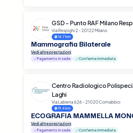
GSD - Punto RAF Milano Resp
Via Respighi 2 - 20122 Milano
14.7 km
Mammografia Bilaterale
Vedi altre prestazioni
Pagamento in sede
Conferma immediata
Centro Radiologico Polispecia
Laghi
Via Labiena 626 - 21020 Comabbio
19.4 km
ECOGRAFIA MAMMELLA MONO
Vedi altre prestazioni
Pagamento in sede
Conferma immediata