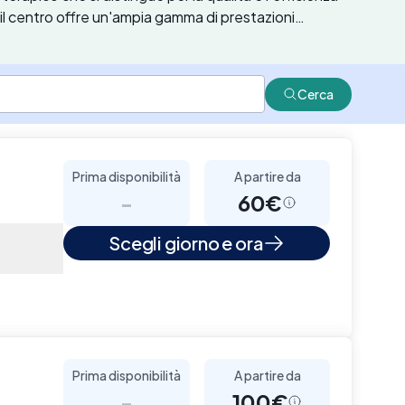
o, il centro offre un'ampia gamma di prestazioni
ioterapia, osteopatia e riabilitazione. Grazie a
e qualificati e fisioterapisti esperti, lo Studio DAM
endo il miglior percorso terapeutico per ogni
Cerca
nguardia e segue le più recenti linee guida
i coperture tramite fondi sanitari e assicurazioni.
Prima disponibilità
A partire da
-
60€
O
Scegli giorno e ora
Prima disponibilità
A partire da
-
100€