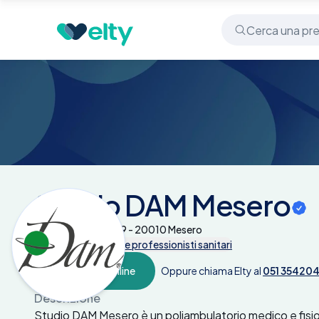
Centri medici
Studio DAM Mesero
Studio DAM Mesero
Via San Bernardo 29 - 20010 Mesero
Tutte le prestazioni e professionisti sanitari
Prenota online
Oppure chiama Elty al
051 35420
Descrizione
Studio DAM Mesero è un poliambulatorio medico e fisiote