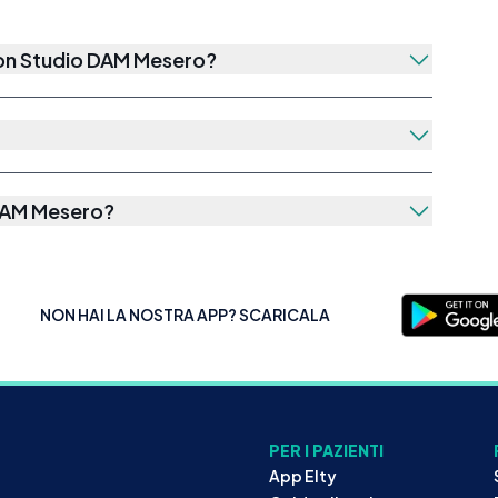
con
Studio DAM Mesero
?
DAM Mesero
?
NON HAI LA NOSTRA APP? SCARICALA
PER I PAZIENTI
App Elty