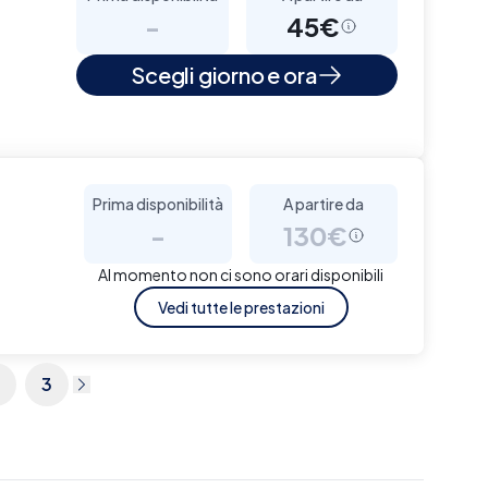
-
45€
Scegli giorno e ora
Prima disponibilità
A partire da
-
130€
Al momento non ci sono orari disponibili
Vedi tutte le prestazioni
3