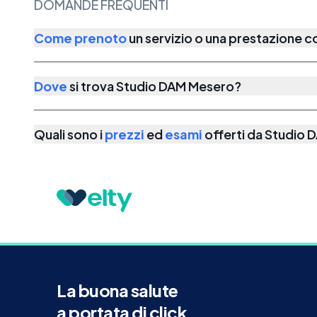
DOMANDE FREQUENTI
Come prenoto
un servizio o una prestazione 
Dove
si trova
Studio DAM Mesero
?
Quali sono i
prezzi
ed
esami
offerti da
Studio 
La buona salute
a portata di click.