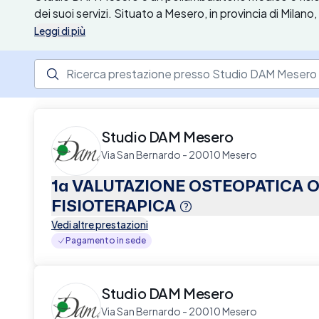
dei suoi servizi. Situato a Mesero, in provincia di Milan
mediche, tra cui visite specialistiche, trattamenti di fis
Leggi di più
un’équipe multidisciplinare composta da medici altament
adotta un approccio integrato e personalizzato, garant
Ricerca prestazione presso il centro medico
paziente. Lo studio è dotato di apparecchiature all'ava
scientifiche, offrendo anche la possibilità di usufruire d
Prenota la tua visita comodamente online con Elty.
Studio DAM Mesero
Via San Bernardo - 20010 Mesero
1a VALUTAZIONE OSTEOPATICA 
FISIOTERAPICA
Vedi altre prestazioni
Pagamento in sede
Studio DAM Mesero
Via San Bernardo - 20010 Mesero