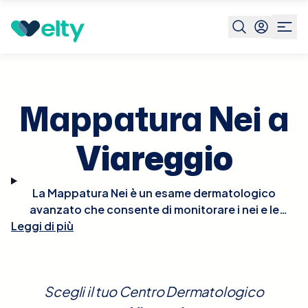
Prenota visita
Mappatura Nei
Viareggio
Mappatura Nei a
Viareggio
La Mappatura Nei è un esame dermatologico
avanzato che consente di monitorare i nei e le
Leggi di più
lesioni pigmentate sulla pelle, utilizzando sistemi di
imaging ad alta risoluzione. Questo esame è
essenziale per la prevenzione del melanoma,
permettendo la rilevazione precoce di cambiamenti
Scegli il tuo Centro Dermatologico
morfologici o di colore nei nei esistenti e