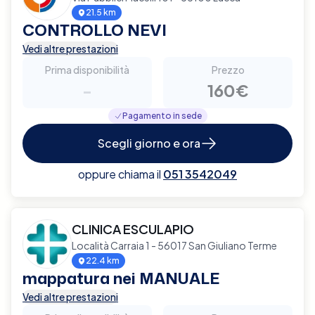
21.5 km
CONTROLLO NEVI
Vedi altre prestazioni
Prima disponibilità
Prezzo
-
160€
Pagamento in sede
Scegli giorno e ora
oppure chiama il
051 3542049
CLINICA ESCULAPIO
Località Carraia 1 - 56017 San Giuliano Terme
22.4 km
mappatura nei MANUALE
Vedi altre prestazioni