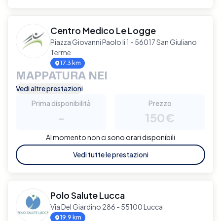
Centro Medico Le Logge
Piazza Giovanni Paolo Ii 1 - 56017 San Giuliano
Terme
17.3 km
MAPPATURA NEI
Vedi altre prestazioni
Prima disponibilità
Prezzo
-
150€
Al momento non ci sono orari disponibili
Vedi tutte le prestazioni
Polo Salute Lucca
Via Del Giardino 286 - 55100 Lucca
19.9 km