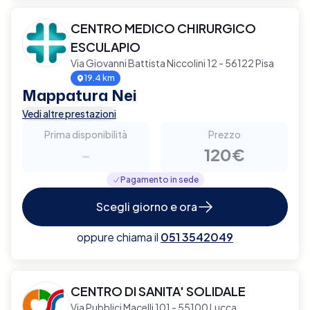
CENTRO MEDICO CHIRURGICO
ESCULAPIO
Via Giovanni Battista Niccolini 12 - 56122 Pisa
19.4 km
Mappatura Nei
Vedi altre prestazioni
Prima disponibilità
Prezzo
-
120€
Pagamento in sede
Scegli giorno e ora
oppure chiama il
051 3542049
CENTRO DI SANITA' SOLIDALE
Via Pubblici Macelli 101 - 55100 Lucca