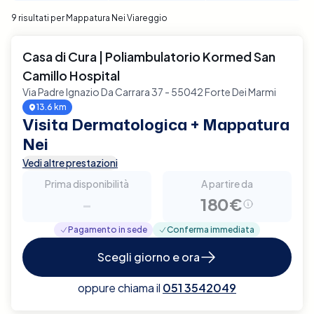
9 risultati per Mappatura Nei Viareggio
Casa di Cura | Poliambulatorio Kormed San
Camillo Hospital
Via Padre Ignazio Da Carrara 37 - 55042 Forte Dei Marmi
13.6 km
Visita Dermatologica + Mappatura
Nei
Vedi altre prestazioni
Prima disponibilità
A partire da
-
180€
Pagamento in sede
Conferma immediata
Scegli giorno e ora
oppure chiama il
051 3542049