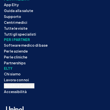
App Elty
Guida alla salute
Supporto
Centri medici
Tutte le visite
Tutti gli specialisti
PER I PARTNER
Software medico di base
Per le aziende
Per le cliniche
Partnerships
ELTY
Chi siamo
Lavora con noi
Modifica Cookies
Accessibilità