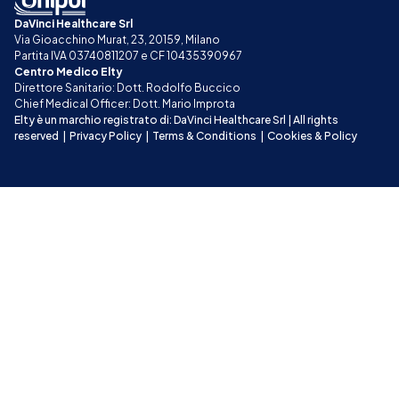
DaVinci Healthcare Srl
Via Gioacchino Murat, 23, 20159, Milano
Partita IVA 03740811207 e CF 10435390967
Centro Medico Elty
Direttore Sanitario: Dott. Rodolfo Buccico
Chief Medical Officer: Dott. Mario Improta
Elty è un marchio registrato di: DaVinci Healthcare Srl | All rights 
reserved
|
Privacy Policy
|
Terms & Conditions
|
Cookies & Policy