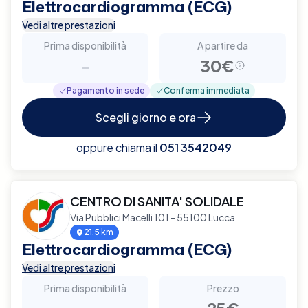
Elettrocardiogramma (ECG)
Vedi altre prestazioni
Prima disponibilità
A partire da
-
30€
Pagamento in sede
Conferma immediata
Scegli giorno e ora
oppure chiama il
051 3542049
CENTRO DI SANITA' SOLIDALE
Via Pubblici Macelli 101 - 55100 Lucca
21.5 km
Elettrocardiogramma (ECG)
Vedi altre prestazioni
Prima disponibilità
Prezzo
-
25€