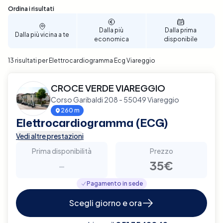
Sono stati trovati 13 risultati
Ordina i risultati
Dalla più
Dalla prima
Dalla più vicina a te
economica
disponibile
13 risultati per Elettrocardiogramma Ecg Viareggio
CROCE VERDE VIAREGGIO
Corso Garibaldi 208 - 55049 Viareggio
260 m
Elettrocardiogramma (ECG)
Vedi altre prestazioni
Prima disponibilità
Prezzo
-
35€
Pagamento in sede
Scegli giorno e ora