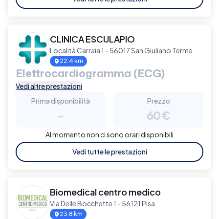
CLINICA ESCULAPIO
Località Carraia 1 - 56017 San Giuliano Terme
22.4 km
Elettrocardiogramma (ECG)
Vedi altre prestazioni
Prima disponibilità
Prezzo
-
60€
Al momento non ci sono orari disponibili
Vedi tutte le prestazioni
Biomedical centro medico
Via Delle Bocchette 1 - 56121 Pisa
23.8 km