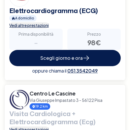
Elettrocardiogramma (ECG)
A domicilio
Vedi altre prestazioni
Prima disponibilità
Prezzo
-
98€
Scegli giorno e ora
oppure chiama il
051 3542049
Centro Le Cascine
Via Giuseppe Impastato 3 - 56122 Pisa
19.2 km
Visita Cardiologica +
Elettrocardiogramma (Ecg)
Vedi altre prestazioni