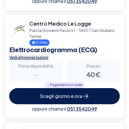
oppure chiama il
051 3542049
Centro Medico Le Logge
Piazza Giovanni Paolo Ii 1 - 56017 San Giuliano
Terme
17.3 km
Elettrocardiogramma (ECG)
Vedi altre prestazioni
Prima disponibilità
Prezzo
-
40€
Pagamento in sede
Scegli giorno e ora
oppure chiama il
051 3542049