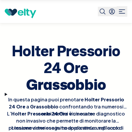
Prenota visita
Holter Pressorio 24 Ore
Grassobbio
Holter Pressorio
24 Ore
Grassobbio
In questa pagina puoi prenotare
Holter Pressorio
24 Ore
a
Grassobbio
confrontando tra numerosi
L’
Holter Pressorio 24 Ore
centri medici vicino a te.
è un esame diagnostico
non invasivo che permette di monitorare la
pressione arteriosa in modo continuo nell’arco di
L’esame viene eseguito applicando un piccolo