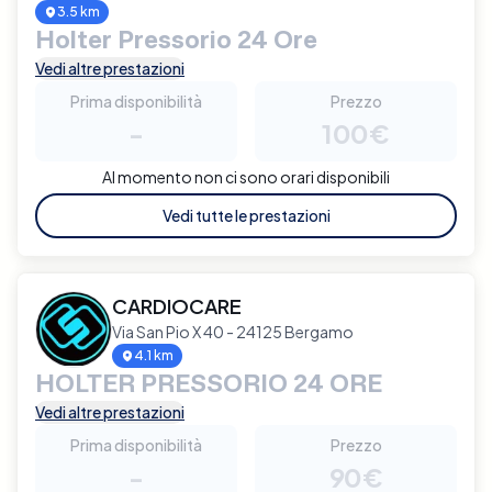
3.5 km
Holter Pressorio 24 Ore
Vedi altre prestazioni
Prima disponibilità
Prezzo
-
100€
Al momento non ci sono orari disponibili
Vedi tutte le prestazioni
CARDIOCARE
Via San Pio X 40 - 24125 Bergamo
4.1 km
HOLTER PRESSORIO 24 ORE
Vedi altre prestazioni
Prima disponibilità
Prezzo
-
90€