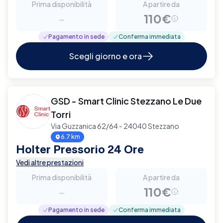
Prima disponibilità
A partire da
-
110€
Pagamento in sede
Conferma immediata
Scegli giorno e ora
GSD - Smart Clinic Stezzano Le Due
Torri
Via Guzzanica 62/64 - 24040 Stezzano
6.7 km
Holter Pressorio 24 Ore
Vedi altre prestazioni
Prima disponibilità
A partire da
-
110€
Pagamento in sede
Conferma immediata