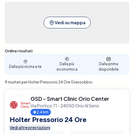
Vedi su mappa
Sono stati trovati 9 risultati
Ordina i risultati
Dalla più
Dalla prima
Dalla più vicina a te
economica
disponibile
9 risultati per Holter Pressorio 24 Ore Grassobbio
GSD - Smart Clinic Orio Center
Via Portico 71 - 24050 Orio Al Serio
2.4 km
Holter Pressorio 24 Ore
Vedi altre prestazioni