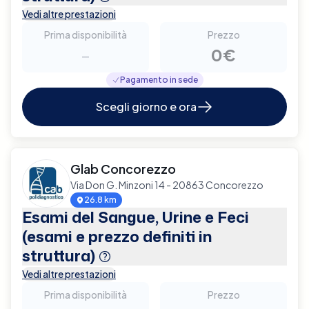
Vedi altre prestazioni
Prima disponibilità
Prezzo
-
0€
Pagamento in sede
Scegli giorno e ora
Glab Concorezzo
Via Don G. Minzoni 14 - 20863 Concorezzo
26.8 km
Esami del Sangue, Urine e Feci
(esami e prezzo definiti in
struttura)
Vedi altre prestazioni
Prima disponibilità
Prezzo