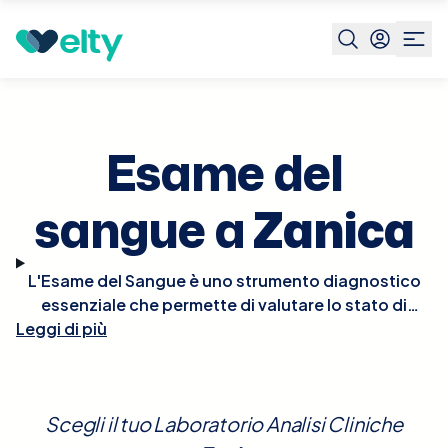
Prenota visita
Esame Del Sangue
Zanica
Esame del
sangue a
Zanica
L'Esame del Sangue è uno strumento diagnostico
essenziale che permette di valutare lo stato di
Leggi di più
salute generale, diagnosticare malattie, monitorare
l'efficacia dei trattamenti medici e controllare le
condizioni croniche. Questo test può includere la
verifica di vari parametri come glucosio,
Scegli il tuo Laboratorio Analisi Cliniche
colesterolo, funzionalità renale, livelli di ferro, e