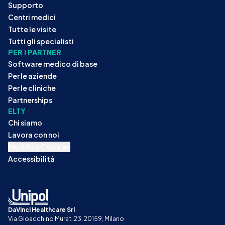
Supporto
Centri medici
Tutte le visite
Tutti gli specialisti
PER I PARTNER
Software medico di base
Per le aziende
Per le cliniche
Partnerships
ELTY
Chi siamo
Lavora con noi
Modifica Cookies
Accessibilità
DaVinci Healthcare Srl
Via Gioacchino Murat, 23, 20159, Milano