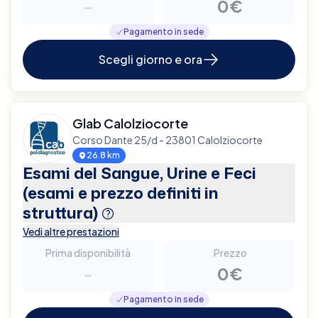
-
0€
Pagamento in sede
Scegli giorno e ora
Glab Calolziocorte
Corso Dante 25/d - 23801 Calolziocorte
26.8 km
Esami del Sangue, Urine e Feci
(esami e prezzo definiti in
struttura)
Vedi altre prestazioni
Prima disponibilità
Prezzo
-
0€
Pagamento in sede