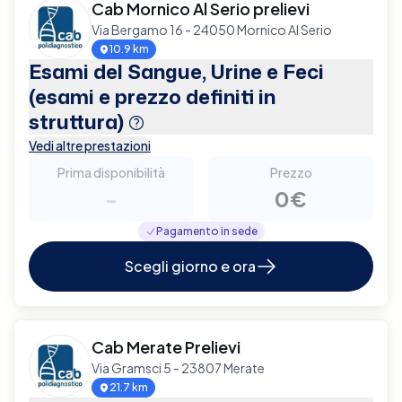
Cab Mornico Al Serio prelievi
Via Bergamo 16 - 24050 Mornico Al Serio
10.9 km
Esami del Sangue, Urine e Feci
(esami e prezzo definiti in
struttura)
Vedi altre prestazioni
Prima disponibilità
Prezzo
-
0€
Pagamento in sede
Scegli giorno e ora
Cab Merate Prelievi
Via Gramsci 5 - 23807 Merate
21.7 km