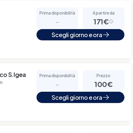
Prima disponibilità
A partire da
-
171€
Scegli giorno e ora
ico S.Igea
Prima disponibilità
Prezzo
mo
-
100€
Scegli giorno e ora