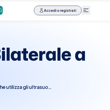
Accedi o registrati
laterale a
 utilizza gli ultrasuoni
valutare anomalie come
ilizzato in complemento
L'ecografia è sicura,