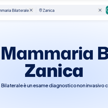
anica
 Mammaria Bi
Zanica
laterale è un esame diagnostico non invasivo che
e le mammelle. Questo esame è essenziale per 
cambiamenti del tessuto mammario, ed è spesso ut
prattutto in donne con tessuto mammario denso. 