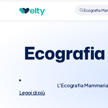
Prenota visita
Ecografia Mammaria Bilaterale
Z
Ecografia
L'Ecografia Mammaria Bi
Leggi di più
per esaminare entramb
noduli, cisti o altri 
alla mammografia, so