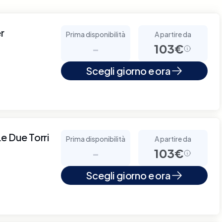
r
Prima disponibilità
A partire da
-
103€
Scegli giorno e ora
e Due Torri
Prima disponibilità
A partire da
-
103€
Scegli giorno e ora