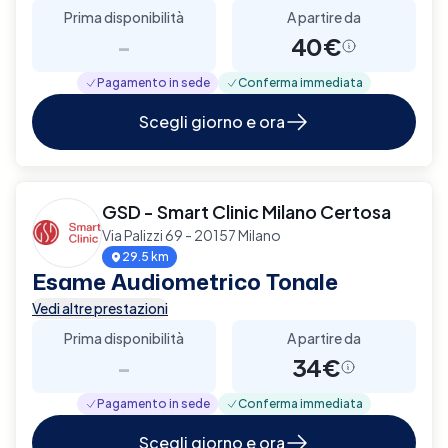
Prima disponibilità
A partire da
-
40€
Pagamento in sede
Conferma immediata
Scegli giorno e ora
GSD - Smart Clinic Milano Certosa
Via Palizzi 69 - 20157 Milano
29.5 km
Esame Audiometrico Tonale
Vedi altre prestazioni
Prima disponibilità
A partire da
-
34€
Pagamento in sede
Conferma immediata
Scegli giorno e ora