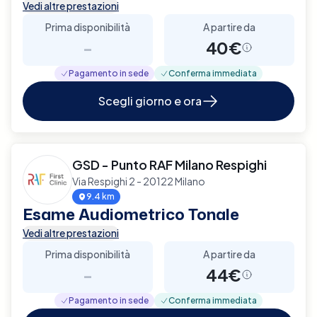
Vedi altre prestazioni
Prima disponibilità
A partire da
-
40€
Pagamento in sede
Conferma immediata
Scegli giorno e ora
GSD - Punto RAF Milano Respighi
Via Respighi 2 - 20122 Milano
9.4 km
Esame Audiometrico Tonale
Vedi altre prestazioni
Prima disponibilità
A partire da
-
44€
Pagamento in sede
Conferma immediata