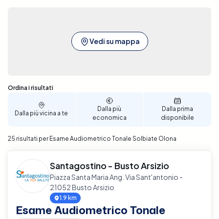
Vedi su mappa
Sono stati trovati 25 risultati
Ordina i risultati
Dalla più
Dalla prima
Dalla più vicina a te
economica
disponibile
25 risultati per Esame Audiometrico Tonale Solbiate Olona
Santagostino - Busto Arsizio
Piazza Santa Maria Ang. Via Sant'antonio -
21052 Busto Arsizio
1.9 km
Esame Audiometrico Tonale