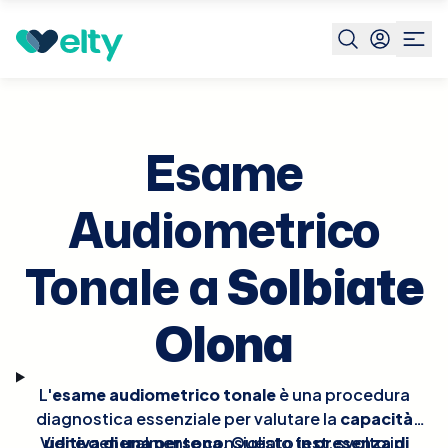
Prenota visita
Esame Audiometrico Tonale
Solbiate
Olona
Esame
Audiometrico
Tonale a
Solbiate
Olona
L'
esame audiometrico tonale
è una procedura
diagnostica essenziale per valutare la
capacità
Viene generalmente consigliato
uditiva di una persona
. Questo test, svolto in
in presenza di