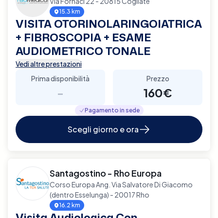
Via Fornaci 22 - 20815 Cogliate
15.3 km
VISITA OTORINOLARINGOIATRICA
+ FIBROSCOPIA + ESAME
AUDIOMETRICO TONALE
Vedi altre prestazioni
Prima disponibilità
Prezzo
-
160€
Pagamento in sede
Scegli giorno e ora
Santagostino - Rho Europa
Corso Europa Ang. Via Salvatore Di Giacomo
(dentro Esselunga) - 20017 Rho
16.2 km
Visita Audiologica Con