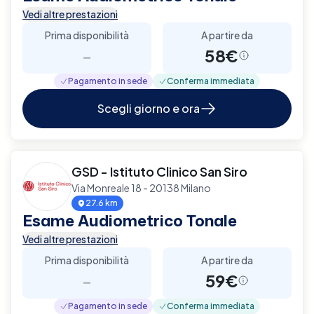
Vedi altre prestazioni
Prima disponibilità
A partire da
-
58€
Pagamento in sede
Conferma immediata
Scegli giorno e ora
GSD - Istituto Clinico San Siro
Via Monreale 18 - 20138 Milano
27.6 km
Esame Audiometrico Tonale
Vedi altre prestazioni
Prima disponibilità
A partire da
-
59€
Pagamento in sede
Conferma immediata