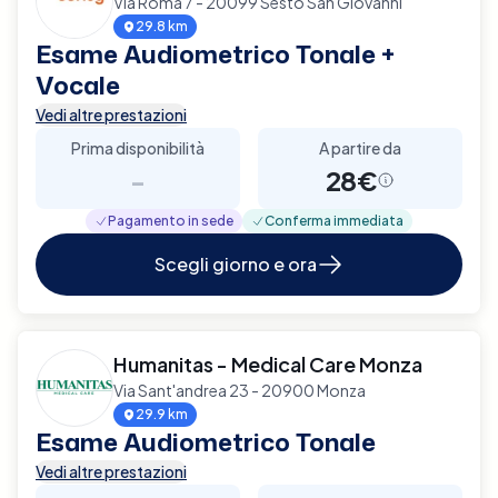
Via Roma 7 - 20099 Sesto San Giovanni
29.8 km
Esame Audiometrico Tonale +
Vocale
Vedi altre prestazioni
Prima disponibilità
A partire da
-
28€
Pagamento in sede
Conferma immediata
Scegli giorno e ora
Humanitas - Medical Care Monza
Via Sant'andrea 23 - 20900 Monza
29.9 km
Esame Audiometrico Tonale
Vedi altre prestazioni