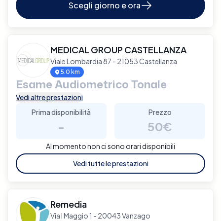
Scegli giorno e ora
MEDICAL GROUP CASTELLANZA
Viale Lombardia 87 - 21053 Castellanza
5.0 km
Esame Audiometrico Tonale
Vedi altre prestazioni
Prima disponibilità
Prezzo
-
50€
Al momento non ci sono orari disponibili
Vedi tutte le prestazioni
Remedia
Via I Maggio 1 - 20043 Vanzago