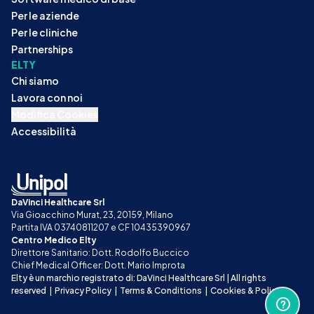
Per le aziende
Per le cliniche
Partnerships
ELTY
Chi siamo
Lavora con noi
Modifica Cookies
Accessibilità
DaVinci Healthcare Srl
Via Gioacchino Murat, 23, 20159, Milano
Partita IVA 03740811207 e CF 10435390967
Centro Medico Elty
Direttore Sanitario: Dott. Rodolfo Buccico
Chief Medical Officer: Dott. Mario Improta
Elty è un marchio registrato di: DaVinci Healthcare Srl | All rights 
reserved
|
Privacy Policy
|
Terms & Conditions
|
Cookies & Policy