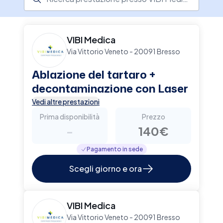
dedicati a visite specialistiche e terapie
strumentali, tre ambulatori odontoiatrici e una
sala operatoria per interventi di piccola
chirurgia. Vibimedica offre un'ampia gamma di
VIBI Medica
servizi, tra cui odontoiatria, fisiatria,
Via Vittorio Veneto - 20091 Bresso
riabilitazione, medicina estetica e dermatologia.
La struttura si impegna a rispondere alle
Ablazione del tartaro +
esigenze di salute di ogni paziente, garantendo
decontaminazione con Laser
un'assistenza personalizzata e una particolare
Vedi altre prestazioni
attenzione al benessere di tutta la famiglia.
Prima disponibilità
Prezzo
-
140€
Pagamento in sede
Scegli giorno e ora
VIBI Medica
Via Vittorio Veneto - 20091 Bresso