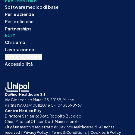
PER I PARTNER
Software medico di base
Per le aziende
Per le cliniche
Partnerships
ELTY
Chi siamo
Lavora con noi
Modifica Cookies
Accessibilità
DaVinci Healthcare Srl
Via Gioacchino Murat, 23, 20159, Milano
Partita IVA 03740811207 e CF 10435390967
Centro Medico Elty
Direttore Sanitario: Dott. Rodolfo Buccico
Chief Medical Officer: Dott. Mario Improta
Elty è un marchio registrato di: DaVinci Healthcare Srl | All rights 
reserved
|
Privacy Policy
|
Terms & Conditions
|
Cookies & Policy