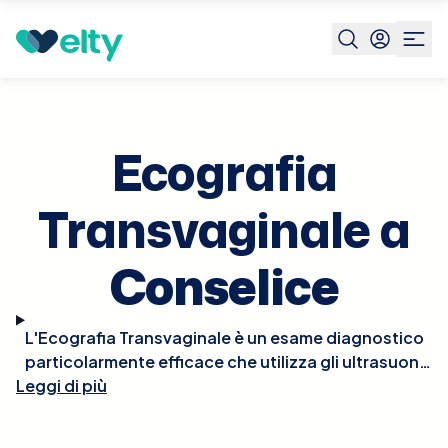
Prenota visita
Ecografia Transvaginale
Conselice
Ecografia
Transvaginale a
Conselice
L'Ecografia Transvaginale è un esame diagnostico
particolarmente efficace che utilizza gli ultrasuoni
Leggi di più
per fornire immagini dettagliate degli organi pelvici
femminili, come l'utero, le tube di Falloppio e le
ovaie. Questo tipo di ecografia è essenziale per