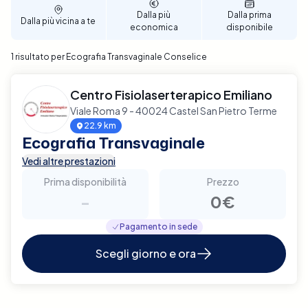
veloce. Prenota ora un'Ecografia Transvaginale a
Dalla più
Dalla prima
Dalla più vicina a te
Conselice con Elty e prenditi cura della tua salute
economica
disponibile
femminile con efficienza e discrezione.
1 risultato per Ecografia Transvaginale Conselice
Centro Fisiolaserterapico Emiliano
Viale Roma 9 - 40024 Castel San Pietro Terme
22.9 km
Ecografia Transvaginale
Vedi altre prestazioni
Prima disponibilità
Prezzo
-
0€
Pagamento in sede
Scegli giorno e ora