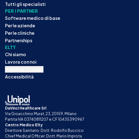
Tutti gli specialisti
PER I PARTNER
Software medico di base
Per le aziende
Per le cliniche
Partnerships
ELTY
Chi siamo
Lavora con noi
Modifica Cookies
Accessibilità
DaVinci Healthcare Srl
Via Gioacchino Murat, 23, 20159, Milano
Partita IVA 03740811207 e CF 10435390967
Centro Medico Elty
Direttore Sanitario: Dott. Rodolfo Buccico
Chief Medical Officer: Dott. Mario Improta