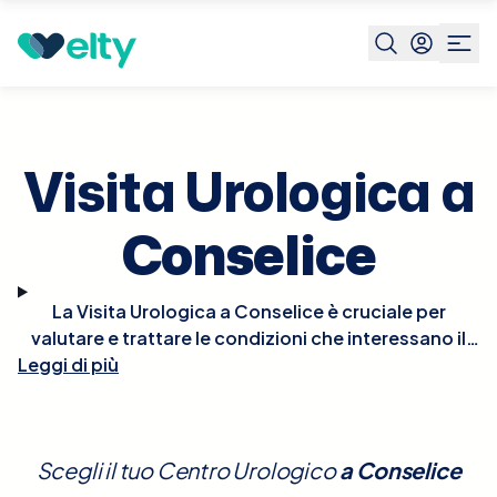
Prenota visita
Visita Urologica
Conselice
Visita Urologica a
Conselice
La Visita Urologica a Conselice è cruciale per
valutare e trattare le condizioni che interessano il
Leggi di più
sistema urinario e gli organi riproduttivi maschili.
Durante la visita, l'urologo esaminerà la tua storia
medica e condurrà un esame fisico, che può
includere un esame rettale digitale per valutare la
Scegli il tuo Centro Urologico
a
Conselice
prostata. Potrebbero essere richiesti ulteriori test