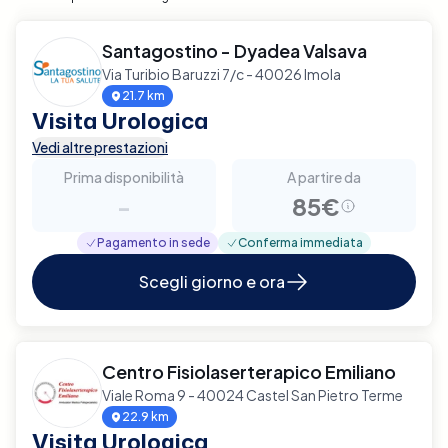
Santagostino - Dyadea Valsava
Via Turibio Baruzzi 7/c - 40026 Imola
21.7 km
Visita Urologica
Vedi altre prestazioni
Prima disponibilità
A partire da
-
85€
Pagamento in sede
Conferma immediata
Scegli giorno e ora
Centro Fisiolaserterapico Emiliano
Viale Roma 9 - 40024 Castel San Pietro Terme
22.9 km
Visita Urologica