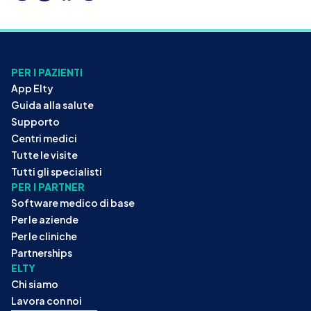
PER I PAZIENTI
App Elty
Guida alla salute
Supporto
Centri medici
Tutte le visite
Tutti gli specialisti
PER I PARTNER
Software medico di base
Per le aziende
Per le cliniche
Partnerships
ELTY
Chi siamo
Lavora con noi