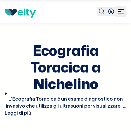
Prenota visita
Ecografia Toracica
Nichelino
Ecografia
Toracica a
Nichelino
L'Ecografia Toracica è un esame diagnostico non
invasivo che utilizza gli ultrasuoni per visualizzare le
Leggi di più
strutture della parete toracica, come muscoli,
costole e, in parte, i polmoni e il cuore. Questo
esame è particolarmente utile per identificare