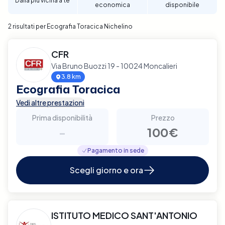
Dalla più vicina a te
economica
disponibile
2 risultati per Ecografia Toracica Nichelino
CFR
Via Bruno Buozzi 19 - 10024 Moncalieri
3.8 km
Ecografia Toracica
Vedi altre prestazioni
Prima disponibilità
Prezzo
-
100€
Pagamento in sede
Scegli giorno e ora
ISTITUTO MEDICO SANT'ANTONIO