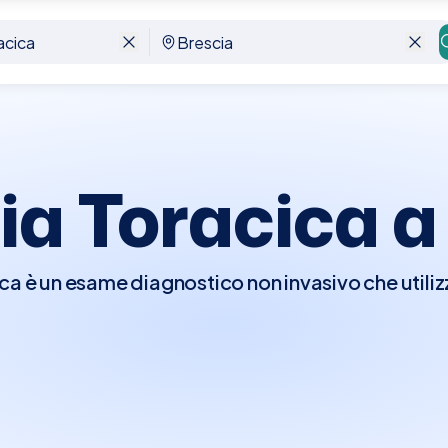
ia Toracica 
a è un esame diagnostico non invasivo che utilizz
ure della parete toracica, come muscoli, costole e, i
 è particolarmente utile per identificare condiz
che, tumori e altre anomalie del torace. È un meto
 specifiche, offrendo una diagnosi accurata in 
 semplice trovare e prenotare un'Ecografia Toracic