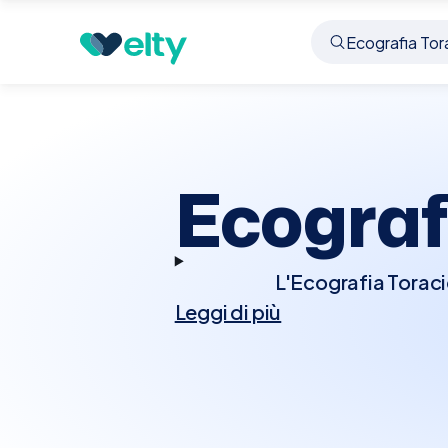
Prenota visita
Ecografia Toracica
Brescia
Ecograf
L'Ecografia Toracic
Leggi di più
visualizzare le strutt
cuore. Questo esame
pleurici, lesioni toraci
richiede preparazioni
Brescia, Elty rende