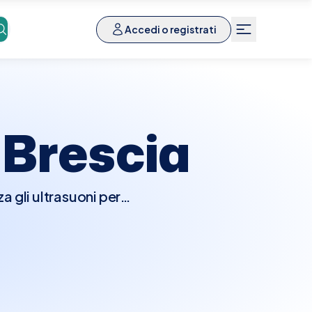
Accedi o registrati
a
Brescia
a gli ultrasuoni per
n parte, i polmoni e il
ioni come versamenti
do rapido, indolore e non
modo comodo e sicuro.A
a presso le migliori