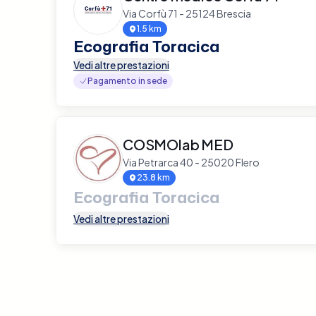
Via Corfù 71 - 25124 Brescia
1.5 km
Ecografia Toracica
Vedi altre prestazioni
Pagamento in sede
COSMOlab MED
Via Petrarca 40 - 25020 Flero
23.8 km
Ecografia Toracica
Vedi altre prestazioni