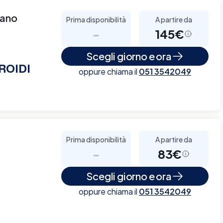
lano
Prima disponibilità
A partire da
-
145€
Scegli giorno e ora
ROIDI
oppure chiama il
051 3542049
Prima disponibilità
A partire da
-
83€
Scegli giorno e ora
oppure chiama il
051 3542049