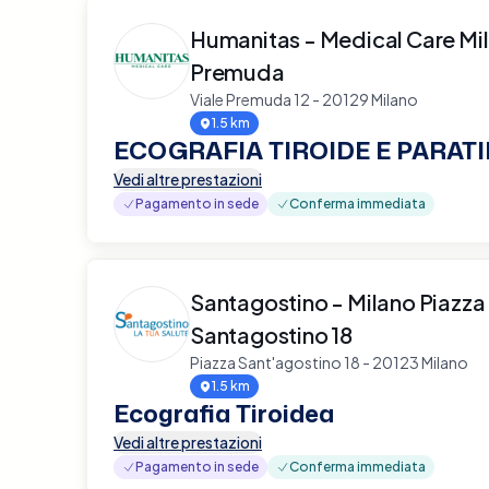
Humanitas - Medical Care Mi
Premuda
Viale Premuda 12 - 20129 Milano
1.5 km
ECOGRAFIA TIROIDE E PARATI
Vedi altre prestazioni
Pagamento in sede
Conferma immediata
Santagostino - Milano Piazza
Santagostino 18
Piazza Sant'agostino 18 - 20123 Milano
1.5 km
Ecografia Tiroidea
Vedi altre prestazioni
Pagamento in sede
Conferma immediata