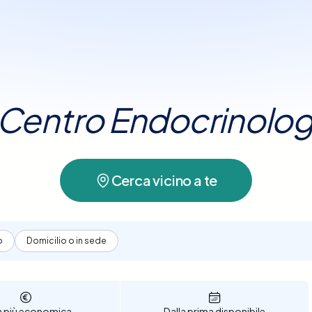
uzione della condizione. Questo esame rappresent
 in tempo reale, per un’esperienza di prenotazione
 tiroidei
, offrendo un quadro diagnostico detta
arantire la salute della tiroide e prevenire possi
uo Centro Endocrinolo
Cerca vicino a te
o
Domicilio o in sede
a più economica
Dalla prima disponibile