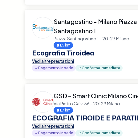
Santagostino - Milano Piazza
Santagostino 1
Piazza Sant'agostino 1 - 20123 Milano
1.5 km
Ecografia Tiroidea
Vedi altre prestazioni
Pagamento in sede
Conferma immediata
GSD - Smart Clinic Milano Ci
Via Pietro Calvi 36 - 20129 Milano
1.7 km
ECOGRAFIA TIROIDE E PARATI
Vedi altre prestazioni
Pagamento in sede
Conferma immediata