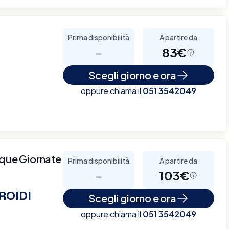
Prima disponibilità
A partire da
-
83€
Scegli giorno e ora
oppure chiama il
051 3542049
nque Giornate
Prima disponibilità
A partire da
-
103€
ROIDI
Scegli giorno e ora
oppure chiama il
051 3542049