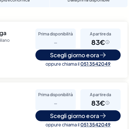
rga
Prima disponibilità
A partire da
Milano
-
83€
Scegli giorno e ora
oppure chiama il
051 3542049
Prima disponibilità
A partire da
-
83€
Scegli giorno e ora
oppure chiama il
051 3542049