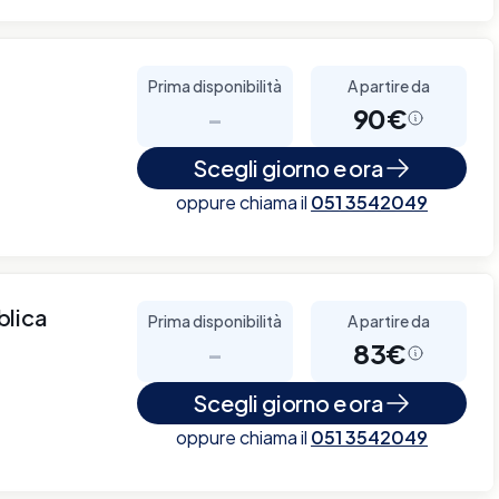
Prima disponibilità
A partire da
-
90€
Scegli giorno e ora
oppure chiama il
051 3542049
blica
Prima disponibilità
A partire da
-
83€
Scegli giorno e ora
oppure chiama il
051 3542049