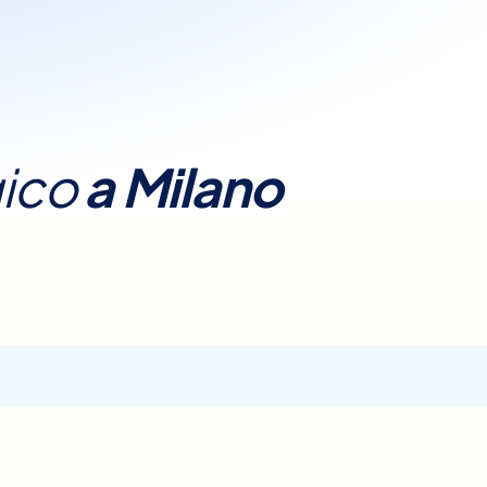
a quindi un passo
 senza attese.
gliato.
bili complicazioni.
gico
a
Milano