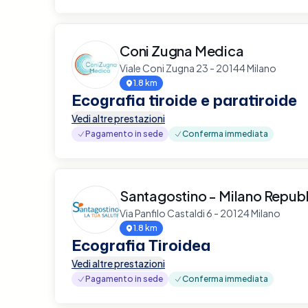
Coni Zugna Medica
Viale Coni Zugna 23 - 20144 Milano
1.8 km
Ecografia tiroide e paratiroide
Vedi altre prestazioni
Pagamento in sede
Conferma immediata
Santagostino - Milano Repub
Via Panfilo Castaldi 6 - 20124 Milano
1.8 km
Ecografia Tiroidea
Vedi altre prestazioni
Pagamento in sede
Conferma immediata