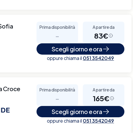
Sofia
Prima disponibilità
A partire da
-
83€
Scegli giorno e ora
oppure chiama il
051 3542049
a Croce
Prima disponibilità
A partire da
-
165€
IDE
Scegli giorno e ora
oppure chiama il
051 3542049