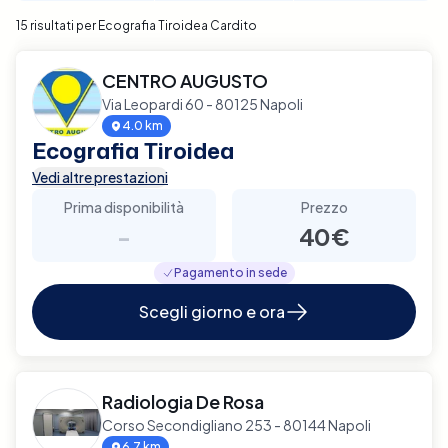
15 risultati per Ecografia Tiroidea Cardito
CENTRO AUGUSTO
Via Leopardi 60 - 80125 Napoli
4.0 km
Ecografia Tiroidea
Vedi altre prestazioni
Prima disponibilità
Prezzo
-
40€
Pagamento in sede
Scegli giorno e ora
Radiologia De Rosa
Corso Secondigliano 253 - 80144 Napoli
6.7 km