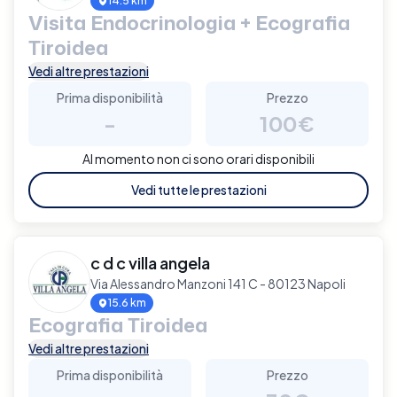
14.5 km
Visita Endocrinologia + Ecografia
Tiroidea
Vedi altre prestazioni
Prima disponibilità
Prezzo
-
100€
Al momento non ci sono orari disponibili
Vedi tutte le prestazioni
c d c villa angela
Via Alessandro Manzoni 141 C - 80123 Napoli
15.6 km
Ecografia Tiroidea
Vedi altre prestazioni
Prima disponibilità
Prezzo