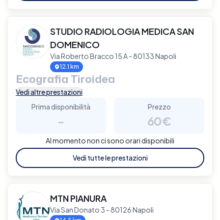
STUDIO RADIOLOGIA MEDICA SAN
DOMENICO
Via Roberto Bracco 15 A - 80133 Napoli
12.1 km
Ecografia Tiroidea
Vedi altre prestazioni
Prima disponibilità
Prezzo
-
60€
Al momento non ci sono orari disponibili
Vedi tutte le prestazioni
MTN PIANURA
Via San Donato 3 - 80126 Napoli