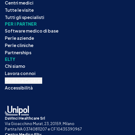
Centri medici
Tutte le visite
Tutti gli specialisti
PER I PARTNER
Software medico di base
Per le aziende
Per le cliniche
Partnerships
ELTY
Chi siamo
Lavora con noi
Modifica Cookies
Accessibilità
DaVinci Healthcare Srl
Via Gioacchino Murat, 23, 20159, Milano
Partita IVA 03740811207 e CF 10435390967
Centro Medico Elty