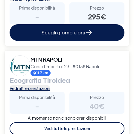
Prima disponibilità
Prezzo
-
295€
Scegli giorno e ora
MTN NAPOLI
Corso Umberto I 23 - 80138 Napoli
11.7 km
Ecografia Tiroidea
Vedi altre prestazioni
Prima disponibilità
Prezzo
-
40€
Al momento non ci sono orari disponibili
Vedi tutte le prestazioni