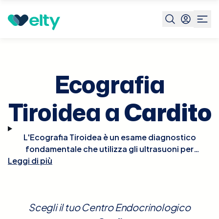
Prenota visita
Ecografia Tiroidea
Cardito
Ecografia
Tiroidea a
Cardito
L'Ecografia Tiroidea è un esame diagnostico
fondamentale che utilizza gli ultrasuoni per
Leggi di più
esaminare la ghiandola tiroidea e identificare
eventuali noduli, ingrossamenti o altre anomalie.
Questo esame è cruciale per valutare il
funzionamento tiroideo e monitorare condizioni
Scegli il tuo Centro Endocrinologico
come il gozzo, le tiroiditi o il cancro alla tiroide. È un