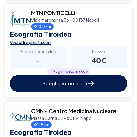
MTN PONTICELLI
Viale Margherita 36 - 80137 Napoli
10.0 km
Ecografia Tiroidea
Vedi altre prestazioni
Prima disponibilità
Prezzo
-
40€
Pagamento in sede
Scegli giorno e ora
CMN - Centro Medicina Nucleare
Piazza Carità 32 - 80134 Napoli
11.9 km
Ecografia Tiroidea