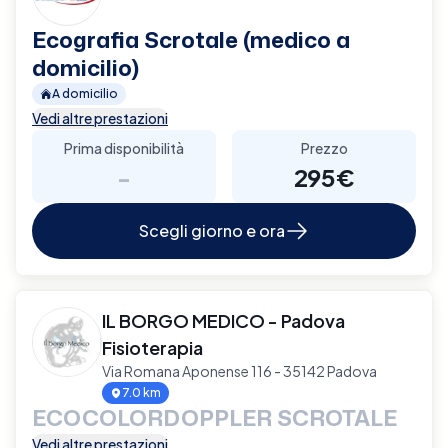
Ecografia Scrotale (medico a
domicilio)
A domicilio
Vedi altre prestazioni
Prima disponibilità
Prezzo
-
295€
Scegli giorno e ora
IL BORGO MEDICO - Padova
Fisioterapia
Via Romana Aponense 116 - 35142 Padova
7.0 km
ECOCOLORDOPPLER SCROTALE
Vedi altre prestazioni