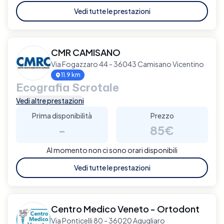
Vedi tutte le prestazioni
CMR CAMISANO
Via Fogazzaro 44 - 36043 Camisano Vicentino
11.9 km
Ecografia Scrotale
Vedi altre prestazioni
Prima disponibilità
Prezzo
-
85€
Al momento non ci sono orari disponibili
Vedi tutte le prestazioni
Centro Medico Veneto - Ortodont
Via Ponticelli 80 - 36020 Agugliaro