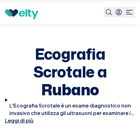
Prenota visita
Ecografia Scrotale
Rubano
Ecografia
Scrotale a
Rubano
L'Ecografia Scrotale è un esame diagnostico non
invasivo che utilizza gli ultrasuoni per esaminare i
Leggi di più
tessuti all'interno dello scroto, inclusi i testicoli e le
strutture adiacenti come l'epididimo. Questo
esame è cruciale per identificare condizioni come