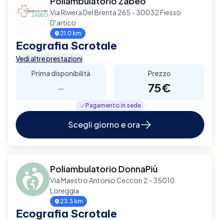
Poliambulatorio Zabeo
Via Riviera Del Brenta 265 - 30032 Fiesso
D'artico
21.0 km
Ecografia Scrotale
Vedi altre prestazioni
Prima disponibilità
Prezzo
-
75€
Pagamento in sede
Scegli giorno e ora
Poliambulatorio DonnaPiù
Via Maestro Antonio Ceccon 2 - 35010
Loreggia
23.3 km
Ecografia Scrotale