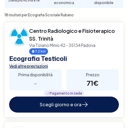
Dalla più vicina a te
economica
disponibile
discrezione.
18 risultati per Ecografia Scrotale Rubano
Centro Radiologico e Fisioterapico
SS. Trinità
Via Tiziano Minio 42 - 35134 Padova
7.2 km
Ecografia Testicoli
Vedi altre prestazioni
Prima disponibilità
Prezzo
-
71€
Pagamento in sede
Scegli giorno e ora