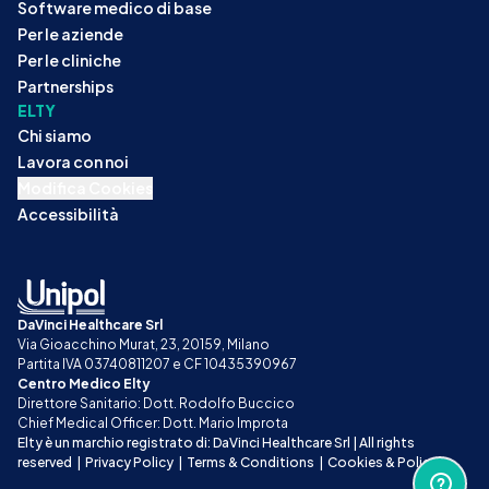
Software medico di base
Per le aziende
Per le cliniche
Partnerships
ELTY
Chi siamo
Lavora con noi
Modifica Cookies
Accessibilità
DaVinci Healthcare Srl
Via Gioacchino Murat, 23, 20159, Milano
Partita IVA 03740811207 e CF 10435390967
Centro Medico Elty
Direttore Sanitario: Dott. Rodolfo Buccico
Chief Medical Officer: Dott. Mario Improta
Elty è un marchio registrato di: DaVinci Healthcare Srl | All rights 
reserved
|
Privacy Policy
|
Terms & Conditions
|
Cookies & Policy