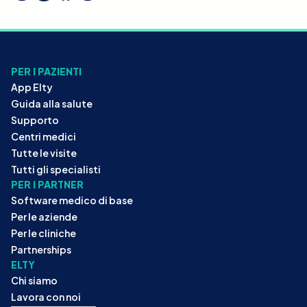
PER I PAZIENTI
App Elty
Guida alla salute
Supporto
Centri medici
Tutte le visite
Tutti gli specialisti
PER I PARTNER
Software medico di base
Per le aziende
Per le cliniche
Partnerships
ELTY
Chi siamo
Lavora con noi