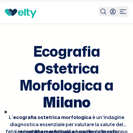
Prenota visita
Ecografia Ostetrica Morfologica
Milano
Ecografia
Ostetrica
Morfologica a
Milano
L’
ecografia ostetrica morfologica
è un’indagine
diagnostica essenziale per valutare la salute del
feto e identificare eventuali anomalie nello sviluppo
L’
ecografia morfologica
è particolarmente