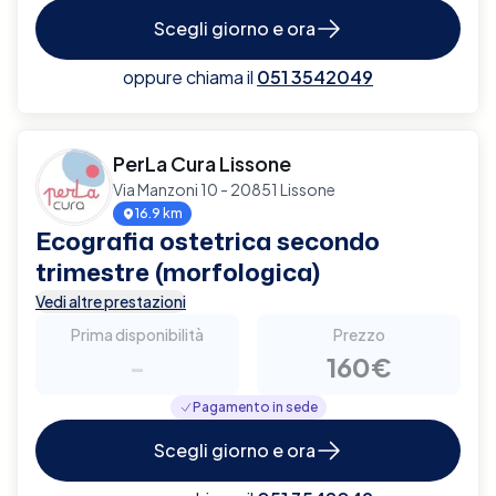
Scegli giorno e ora
oppure chiama il
051 3542049
PerLa Cura Lissone
Via Manzoni 10 - 20851 Lissone
16.9 km
Ecografia ostetrica secondo
trimestre (morfologica)
Vedi altre prestazioni
Prima disponibilità
Prezzo
-
160€
Pagamento in sede
Scegli giorno e ora