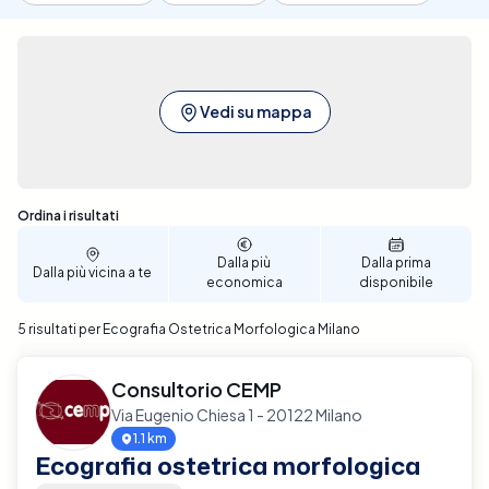
Vedi su mappa
Sono stati trovati 5 risultati
Ordina i risultati
Dalla più
Dalla prima
Dalla più vicina a te
economica
disponibile
5 risultati per Ecografia Ostetrica Morfologica Milano
Consultorio CEMP
Via Eugenio Chiesa 1 - 20122 Milano
1.1 km
Ecografia ostetrica morfologica