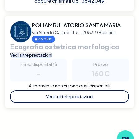
oppure chiama il
051 3542049
POLIAMBULATORIO SANTA MARIA
Via Alfredo Catalani 118 - 20833 Giussano
23.9 km
Ecografia ostetrica morfologica
Vedi altre prestazioni
Prima disponibilità
Prezzo
-
160€
Al momento non ci sono orari disponibili
Vedi tutte le prestazioni