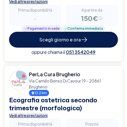
Vedi altre prestazioni
Prima disponibilità
A partire da
-
150€
Pagamento in sede
Conferma immediata
Scegli giorno e ora
oppure chiama il
051 3542049
PerLa Cura Brugherio
Via Camillo Benso Di Cavour 19 - 20861
Brugherio
13.2 km
Ecografia ostetrica secondo
trimestre (morfologica)
Vedi altre prestazioni
Prima disponibilità
Prezzo