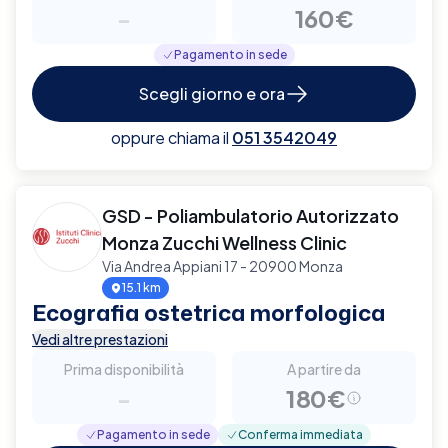
-
160€
Pagamento in sede
Scegli giorno e ora
oppure chiama il
051 3542049
GSD - Poliambulatorio Autorizzato
Monza Zucchi Wellness Clinic
Via Andrea Appiani 17 - 20900 Monza
15.1 km
Ecografia ostetrica morfologica
Vedi altre prestazioni
Prima disponibilità
A partire da
-
180€
Pagamento in sede
Conferma immediata