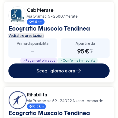
Cab Merate
Via Gramsci 5 - 23807 Merate
9.5 km
Ecografia Muscolo Tendinea
Vedi altre prestazioni
Prima disponibilità
A partire da
-
95€
Pagamento in sede
Conferma immediata
Scegli giorno e ora
Rihabilita
Via Provinciale 59 - 24022 Alzano Lombardo
10.3 km
Ecografia Muscolo Tendinea