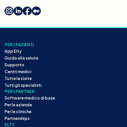
PER I PAZIENTI
App Elty
Guida alla salute
Supporto
Centri medici
Tutte le visite
Tutti gli specialisti
PER I PARTNER
Software medico di base
Per le aziende
Per le cliniche
Partnerships
ELTY