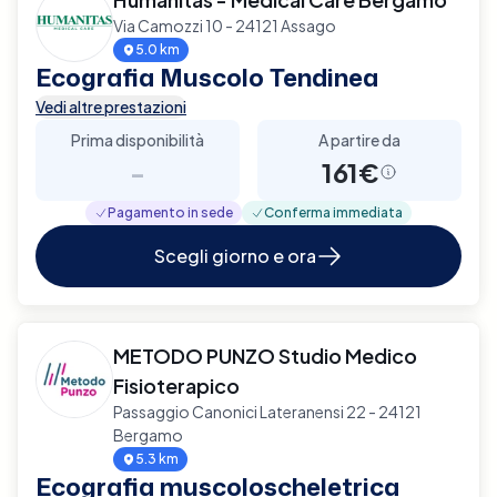
Via Camozzi 10 - 24121 Assago
5.0 km
Ecografia Muscolo Tendinea
Vedi altre prestazioni
Prima disponibilità
A partire da
-
161€
Pagamento in sede
Conferma immediata
Scegli giorno e ora
METODO PUNZO Studio Medico
Fisioterapico
Passaggio Canonici Lateranensi 22 - 24121
Bergamo
5.3 km
Ecografia muscoloscheletrica