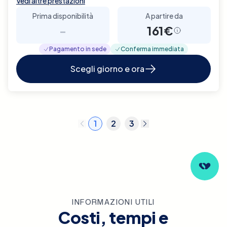
Vedi altre prestazioni
Prima disponibilità
A partire da
-
161€
Pagamento in sede
Conferma immediata
Scegli giorno e ora
1
2
3
INFORMAZIONI UTILI
Costi, tempi e