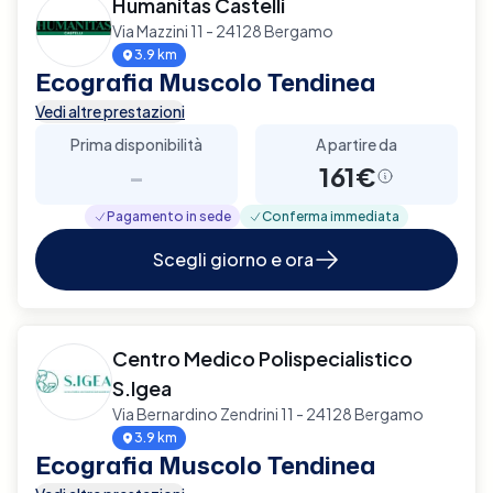
Humanitas Castelli
Via Mazzini 11 - 24128 Bergamo
3.9 km
Ecografia Muscolo Tendinea
Vedi altre prestazioni
Prima disponibilità
A partire da
-
161€
Pagamento in sede
Conferma immediata
Scegli giorno e ora
Centro Medico Polispecialistico
S.Igea
Via Bernardino Zendrini 11 - 24128 Bergamo
3.9 km
Ecografia Muscolo Tendinea