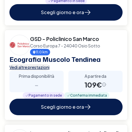
Pagamento in sede
Scegli giorno e ora
GSD - Policlinico San Marco
Corso Europa 7 - 24040 Osio Sotto
11.0 km
Ecografia Muscolo Tendinea
Vedi altre prestazioni
Prima disponibilità
A partire da
-
109€
Pagamento in sede
Conferma immediata
Scegli giorno e ora