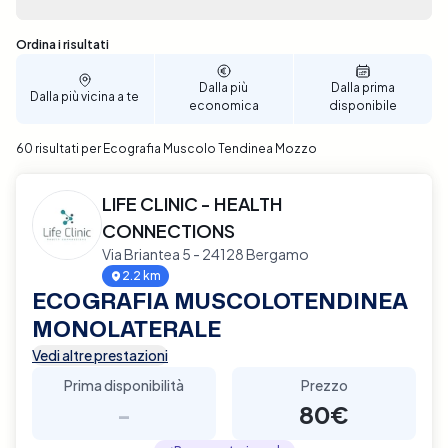
Sono stati trovati 60 risultati
Ordina i risultati
Dalla più
Dalla prima
Dalla più vicina a te
economica
disponibile
60 risultati per Ecografia Muscolo Tendinea Mozzo
LIFE CLINIC - HEALTH
CONNECTIONS
Via Briantea 5 - 24128 Bergamo
2.2 km
ECOGRAFIA MUSCOLOTENDINEA
MONOLATERALE
Vedi altre prestazioni
Prima disponibilità
Prezzo
-
80€