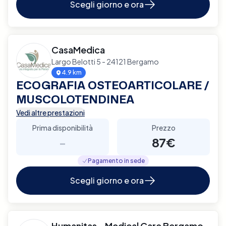
Scegli giorno e ora
CasaMedica
Largo Belotti 5 - 24121 Bergamo
4.9 km
ECOGRAFIA OSTEOARTICOLARE /
MUSCOLOTENDINEA
Vedi altre prestazioni
Prima disponibilità
Prezzo
-
87€
Pagamento in sede
Scegli giorno e ora
Humanitas - Medical Care Bergamo