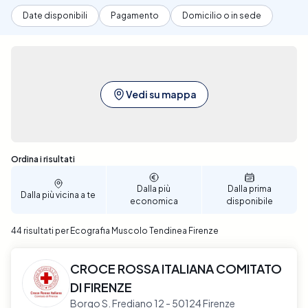
Date disponibili
Pagamento
Domicilio o in sede
Vedi su mappa
Sono stati trovati 44 risultati
Ordina i risultati
Dalla più
Dalla prima
Dalla più vicina a te
economica
disponibile
44 risultati per Ecografia Muscolo Tendinea Firenze
CROCE ROSSA ITALIANA COMITATO
DI FIRENZE
Borgo S. Frediano 12 - 50124 Firenze