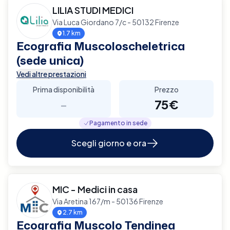
LILIA STUDI MEDICI
Via Luca Giordano 7/c - 50132 Firenze
1.7 km
Ecografia Muscoloscheletrica
(sede unica)
Vedi altre prestazioni
Prima disponibilità
Prezzo
-
75€
Pagamento in sede
Scegli giorno e ora
MIC - Medici in casa
Via Aretina 167/m - 50136 Firenze
2.7 km
Ecografia Muscolo Tendinea