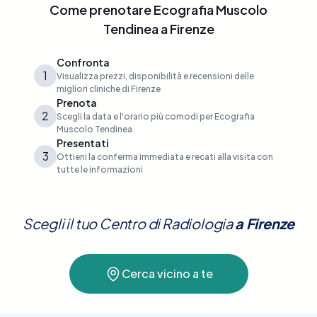
Come prenotare
Ecografia Muscolo
Tendinea
a
Firenze
Confronta
1
Visualizza prezzi, disponibilità e recensioni delle
migliori cliniche di Firenze
Prenota
2
Scegli la data e l'orario più comodi per Ecografia
Muscolo Tendinea
Presentati
3
Ottieni la conferma immediata e recati alla visita con
tutte le informazioni
Scegli il tuo Centro di Radiologia
a
Firenze
Cerca vicino a te