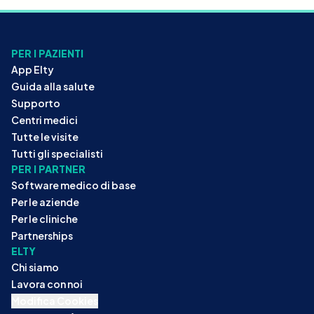
PER I PAZIENTI
App Elty
Guida alla salute
Supporto
Centri medici
Tutte le visite
Tutti gli specialisti
PER I PARTNER
Software medico di base
Per le aziende
Per le cliniche
Partnerships
ELTY
Chi siamo
Lavora con noi
Modifica Cookies