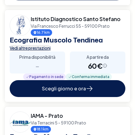
Istituto Diagnostico Santo Stefano
Via Francesco Ferrucci 55 - 59100 Prato
16.7 km
Ecografia Muscolo Tendinea
Vedi altre prestazioni
Prima disponibilità
A partire da
-
60€
Pagamento in sede
Conferma immediata
Scegli giorno e ora
IAMA - Prato
Via Terracini 5 - 59100 Prato
18.1 km