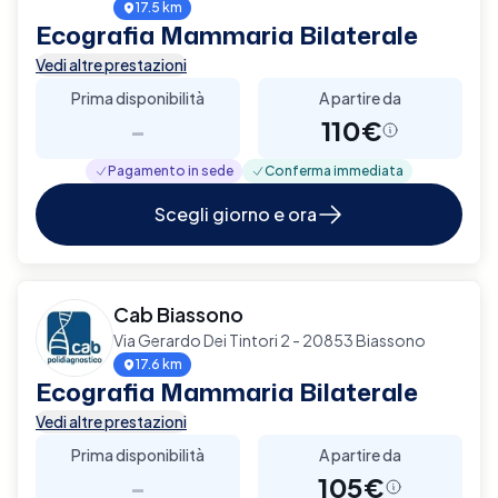
17.5 km
Ecografia Mammaria Bilaterale
Vedi altre prestazioni
Prima disponibilità
A partire da
-
110€
Pagamento in sede
Conferma immediata
Scegli giorno e ora
Cab Biassono
Via Gerardo Dei Tintori 2 - 20853 Biassono
17.6 km
Ecografia Mammaria Bilaterale
Vedi altre prestazioni
Prima disponibilità
A partire da
-
105€