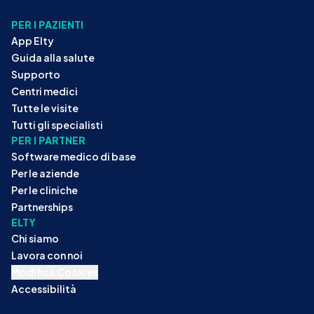
PER I PAZIENTI
App Elty
Guida alla salute
Supporto
Centri medici
Tutte le visite
Tutti gli specialisti
PER I PARTNER
Software medico di base
Per le aziende
Per le cliniche
Partnerships
ELTY
Chi siamo
Lavora con noi
Modifica Cookies
Accessibilità