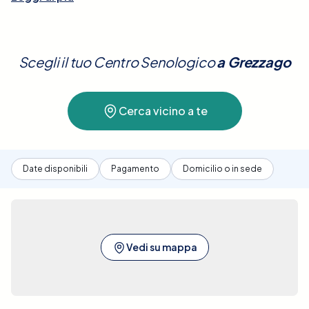
esame è essenziale per valutare anomalie come
noduli, cisti o altri cambiamenti del tessuto
mammario, ed è spesso utilizzato in complemento
Scegli il tuo Centro Senologico
a
Grezzago
alla mammografia, soprattutto in donne con
tessuto mammario denso. L'ecografia è sicura, non
comporta l'uso di radiazioni e non richiede
Cerca vicino a te
preparazioni particolari, rendendola una scelta
eccellente per il monitoraggio regolare della salute
delle mammelle.A Grezzago, Elty offre la possibilità
di prenotare facilmente un'Ecografia Mammaria
Date disponibili
Pagamento
Domicilio o in sede
Bilaterale presso le migliori cliniche convenzionate.
La nostra piattaforma ti consente di confrontare
diverse strutture sanitarie, assicurando tutte le
informazioni dettagliate per prendere una
decisione ben informata. Ci impegniamo a facilitare
Vedi su mappa
la ricerca e la prenotazione di queste importanti
prestazioni sanitarie, garantendo il miglior servizio
vicino a te e al miglior prezzo. Con pochi semplici