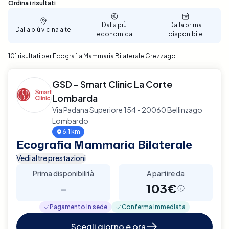
passaggi, puoi scegliere la data e l'ora che meglio si
Sono stati trovati 101 risultati
Ordina i risultati
adattano alle tue necessità, rendendo la
prenotazione semplice e veloce. Prenota ora
Dalla più
Dalla prima
Dalla più vicina a te
economica
disponibile
un'Ecografia Mammaria Bilaterale a Grezzago con
Elty e assicurati un controllo approfondito e
101 risultati per Ecografia Mammaria Bilaterale Grezzago
affidabile della tua salute mammaria.
GSD - Smart Clinic La Corte
Lombarda
Via Padana Superiore 154 - 20060 Bellinzago
Lombardo
6.1 km
Ecografia Mammaria Bilaterale
Vedi altre prestazioni
Prima disponibilità
A partire da
-
103€
Pagamento in sede
Conferma immediata
Scegli giorno e ora