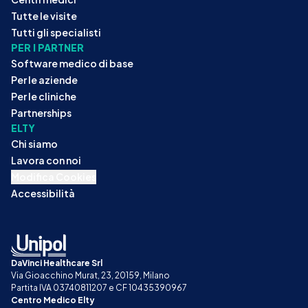
Tutte le visite
Tutti gli specialisti
PER I PARTNER
Software medico di base
Per le aziende
Per le cliniche
Partnerships
ELTY
Chi siamo
Lavora con noi
Modifica Cookies
Accessibilità
DaVinci Healthcare Srl
Via Gioacchino Murat, 23, 20159, Milano
Partita IVA 03740811207 e CF 10435390967
Centro Medico Elty