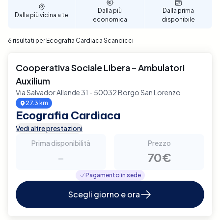
prenditi cura della tua salute cardiaca con facilità e
Dalla più
Dalla prima
Dalla più vicina a te
affidabilità.
economica
disponibile
6 risultati per Ecografia Cardiaca Scandicci
Cooperativa Sociale Libera – Ambulatori
Auxilium
Via Salvador Allende 31 - 50032 Borgo San Lorenzo
27.3 km
Ecografia Cardiaca
Vedi altre prestazioni
Prima disponibilità
Prezzo
-
70€
Pagamento in sede
Scegli giorno e ora