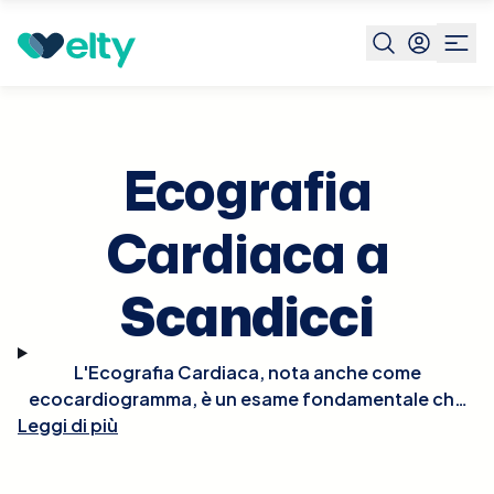
Prenota visita
Ecografia Cardiaca
Scandicci
Ecografia
Cardiaca a
Scandicci
L'Ecografia Cardiaca, nota anche come
ecocardiogramma, è un esame fondamentale che
utilizza gli ultrasuoni per creare immagini dettagliate
Leggi di più
del cuore, permettendo di valutare la struttura e il
funzionamento delle sue camere, valvole e grandi