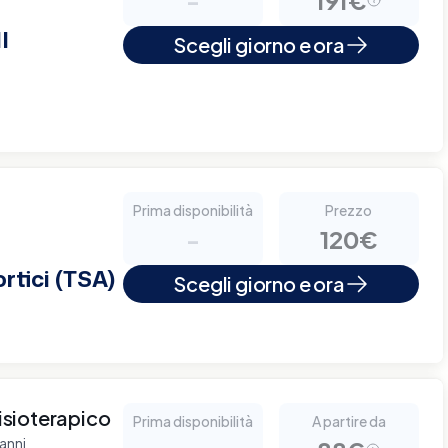
I
Scegli giorno e ora
Prima disponibilità
Prezzo
-
120€
rtici (TSA)
Scegli giorno e ora
sioterapico
Prima disponibilità
A partire da
anni