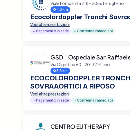
Viale Lombardia 218 - 20861 Brugherio
4.3 km
Ecocolordoppler Tronchi Sovrao
Vedi altre prestazioni
Pagamento in sede
Conferma immediata
GSD - Ospedale San Raffael
Via Olgettina 60 - 20132 Milano
5.3 km
ECOCOLORDOPPLER TRONCH
SOVRAAORTICI A RIPOSO
Vedi altre prestazioni
Pagamento in sede
Conferma immediata
CENTRO EUTHERAPY