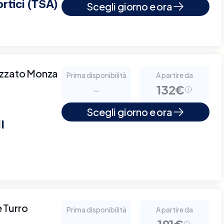
rtici (TSA)
Scegli giorno e ora
izzato Monza
Prima disponibilità
A partire da
-
132€
Scegli giorno e ora
I
 Turro
Prima disponibilità
A partire da
-
191€