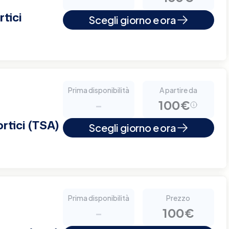
tici
Scegli giorno e ora
Prima disponibilità
A partire da
-
100€
rtici (TSA)
Scegli giorno e ora
Prima disponibilità
Prezzo
-
100€