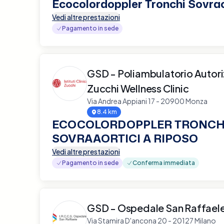
Ecocolordoppler Tronchi Sovrao
Vedi altre prestazioni
Pagamento in sede
GSD - Poliambulatorio Autor
Zucchi Wellness Clinic
Via Andrea Appiani 17 - 20900 Monza
8.4 km
ECOCOLORDOPPLER TRONCH
SOVRAAORTICI A RIPOSO
Vedi altre prestazioni
Pagamento in sede
Conferma immediata
GSD - Ospedale San Raffaele
Via Stamira D'ancona 20 - 20127 Milano