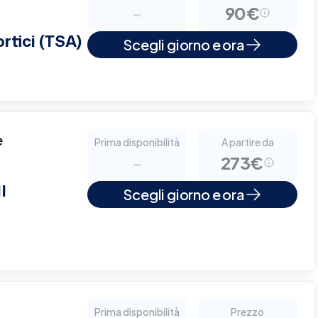
-
90€
rtici (TSA)
Scegli giorno e ora
e
Prima disponibilità
A partire da
-
273€
I
Scegli giorno e ora
Prima disponibilità
Prezzo