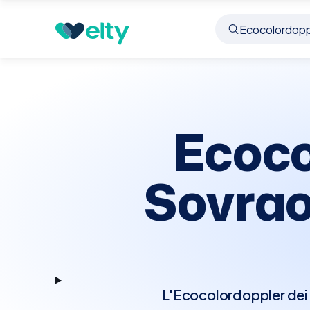
Prenota visita
Ecocolordoppler Tronchi Sovraor
Ecoco
Sovrao
L'Ecocolordoppler dei 