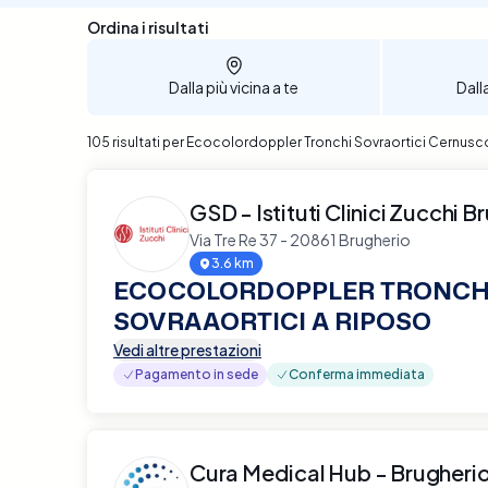
Sono stati trovati 105 risultati
Ordina i risultati
Dalla più vicina a te
Dall
105 risultati per Ecocolordoppler Tronchi Sovraortici Cernusco
GSD - Istituti Clinici Zucchi B
Via Tre Re 37 - 20861 Brugherio
3.6 km
ECOCOLORDOPPLER TRONCH
SOVRAAORTICI A RIPOSO
Vedi altre prestazioni
Pagamento in sede
Conferma immediata
Cura Medical Hub - Brugheri