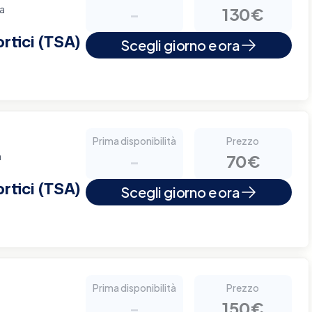
za
-
130€
rtici (TSA)
Scegli giorno e ora
Prima disponibilità
Prezzo
a
-
70€
rtici (TSA)
Scegli giorno e ora
Prima disponibilità
Prezzo
-
150€