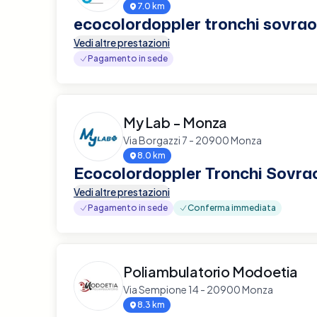
7.0 km
ecocolordoppler tronchi sovraor
Vedi altre prestazioni
Pagamento in sede
My Lab - Monza
Via Borgazzi 7 - 20900 Monza
8.0 km
Ecocolordoppler Tronchi Sovrao
Vedi altre prestazioni
Pagamento in sede
Conferma immediata
Poliambulatorio Modoetia
Via Sempione 14 - 20900 Monza
8.3 km