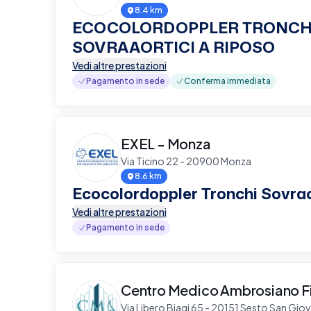
8.4 km
ECOCOLORDOPPLER TRONCH
SOVRAAORTICI A RIPOSO
Vedi altre prestazioni
Pagamento in sede
Conferma immediata
EXEL - Monza
Via Ticino 22 - 20900 Monza
8.6 km
Ecocolordoppler Tronchi Sovrao
Vedi altre prestazioni
Pagamento in sede
Centro Medico Ambrosiano Fi
Via Libero Biagi 65 - 20151 Sesto San Giov