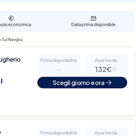
a più economica
Dalla prima disponibile
 Sul Naviglio
rugherio
Prima disponibilità
A partire da
-
132€
I
Scegli giorno e ora
o
Prima disponibilità
A partire da