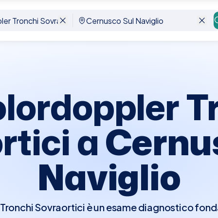
tici
Cernusco Sul Naviglio
lordoppler T
rtici a
Cernu
Naviglio
Tronchi Sovraortici è un esame diagnostico fonda