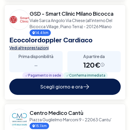
GSD - Smart Clinic Milano Bicocca
Viale Sarca Angolo Via Chiese (all'interno Del
Bicocca Village, Piano Terra) - 20126 Milano
14.4 km
Ecocolordoppler Cardiaco
Vedi altre prestazioni
Prima disponibilità
A partire da
-
120€
Pagamento in sede
Conferma immediata
Scegli giorno e ora
Centro Medico Cantù
Piazza Guglielmo Marconi 9 - 22063 Cantu'
15.1 km