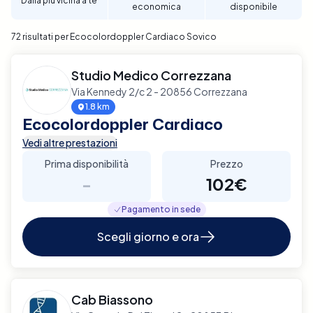
Dalla più vicina a te
economica
disponibile
affidabile e di qualità.
72 risultati per Ecocolordoppler Cardiaco Sovico
Studio Medico Correzzana
Via Kennedy 2/c 2 - 20856 Correzzana
1.8 km
Ecocolordoppler Cardiaco
Vedi altre prestazioni
Prima disponibilità
Prezzo
-
102€
Pagamento in sede
Scegli giorno e ora
Cab Biassono