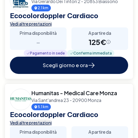
Via Gerardo Dei Tintori 2 - 20853 Biassono
2.1 km
Ecocolordoppler Cardiaco
Vedi altre prestazioni
Prima disponibilità
A partire da
-
125€
Pagamento in sede
Conferma immediata
Scegli giorno e ora
Humanitas - Medical Care Monza
Via Sant'andrea 23 - 20900 Monza
5.1 km
Ecocolordoppler Cardiaco
Vedi altre prestazioni
Prima disponibilità
A partire da