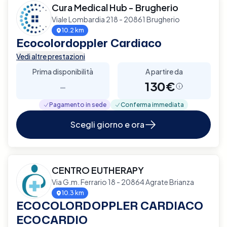
Cura Medical Hub - Brugherio
Viale Lombardia 218 - 20861 Brugherio
10.2 km
Ecocolordoppler Cardiaco
Vedi altre prestazioni
Prima disponibilità
A partire da
-
130€
Pagamento in sede
Conferma immediata
Scegli giorno e ora
CENTRO EUTHERAPY
Via G.m. Ferrario 18 - 20864 Agrate Brianza
10.3 km
ECOCOLORDOPPLER CARDIACO
ECOCARDIO