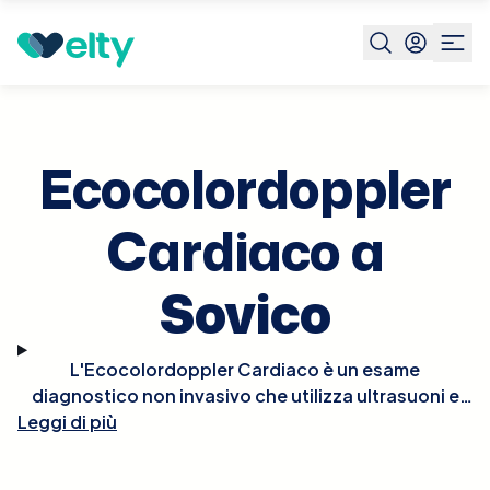
Prenota visita
Ecocolordoppler Cardiaco
Sovico
Ecocolordoppler
Cardiaco a
Sovico
L'Ecocolordoppler Cardiaco è un esame
diagnostico non invasivo che utilizza ultrasuoni e
tecnologia Doppler per visualizzare in tempo reale le
Leggi di più
strutture e la funzionalità del cuore. Questo esame
permette di osservare il flusso del sangue