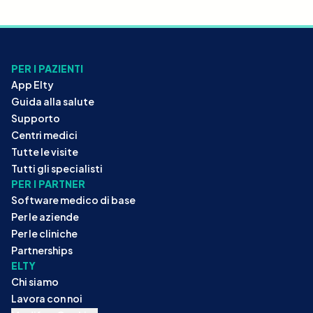
PER I PAZIENTI
App Elty
Guida alla salute
Supporto
Centri medici
Tutte le visite
Tutti gli specialisti
PER I PARTNER
Software medico di base
Per le aziende
Per le cliniche
Partnerships
ELTY
Chi siamo
Lavora con noi