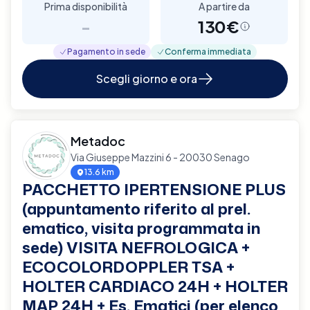
Prima disponibilità
A partire da
-
130€
Pagamento in sede
Conferma immediata
Scegli giorno e ora
Metadoc
Via Giuseppe Mazzini 6 - 20030 Senago
13.6 km
PACCHETTO IPERTENSIONE PLUS
(appuntamento riferito al prel.
ematico, visita programmata in
sede) VISITA NEFROLOGICA +
ECOCOLORDOPPLER TSA +
HOLTER CARDIACO 24H + HOLTER
MAP 24H + Es. Ematici (per elenco