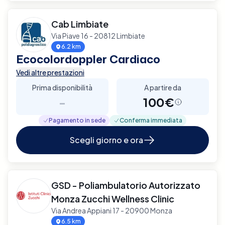
Cab Limbiate
Via Piave 16 - 20812 Limbiate
6.2 km
Ecocolordoppler Cardiaco
Vedi altre prestazioni
Prima disponibilità
A partire da
-
100€
Pagamento in sede
Conferma immediata
Scegli giorno e ora
GSD - Poliambulatorio Autorizzato
Monza Zucchi Wellness Clinic
Via Andrea Appiani 17 - 20900 Monza
6.5 km