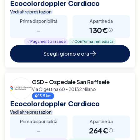
Ecocolordoppler Cardiaco
Vedi altre prestazioni
Prima disponibilità
A partire da
-
130€
Pagamento in sede
Conferma immediata
Scegli giorno e ora
GSD - Ospedale San Raffaele
Via Olgettina 60 - 20132 Milano
15.5 km
Ecocolordoppler Cardiaco
Vedi altre prestazioni
Prima disponibilità
A partire da
-
264€