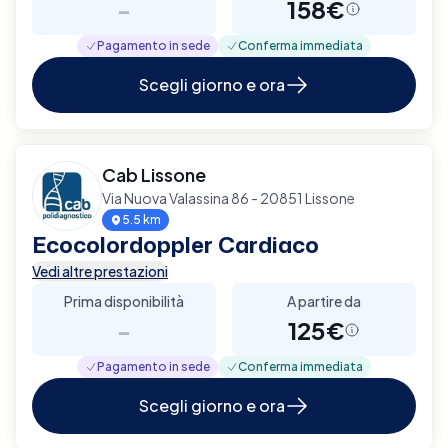
-
158€
Pagamento in sede
Conferma immediata
Scegli giorno e ora
Cab Lissone
Via Nuova Valassina 86 - 20851 Lissone
5.5 km
Ecocolordoppler Cardiaco
Vedi altre prestazioni
Prima disponibilità
A partire da
-
125€
Pagamento in sede
Conferma immediata
Scegli giorno e ora