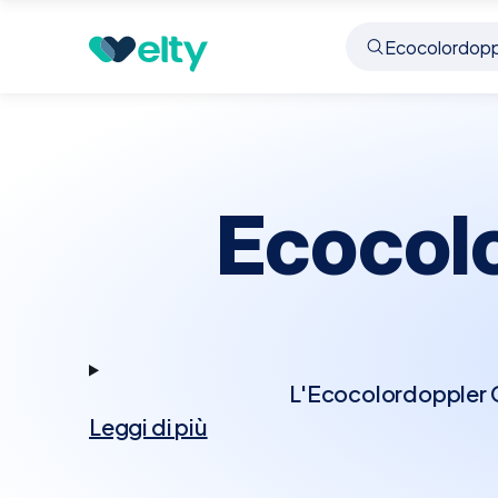
Prenota visita
Ecocolordoppler Cardiaco
Pales
Ecocol
L'Ecocolordoppler Ca
Leggi di più
tecnologia Doppler p
Questo esame permett
cardiache, rappresenta