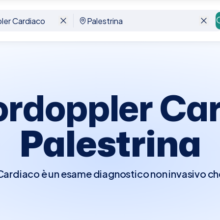
trina
ordoppler Car
Palestrina
rdiaco è un esame diagnostico non invasivo che 
er visualizzare in tempo reale le strutture e la fu
e di osservare il flusso del sangue attraverso l
ndo il movimento del sangue in colori diversi a 