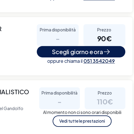
R
Prima disponibilità
Prezzo
-
90€
Scegli giorno e ora
oppure chiama il
051 3542049
IALISTICO
Prima disponibilità
Prezzo
-
110€
tel Gandolfo
Al momento non ci sono orari disponibili
Vedi tutte le prestazioni