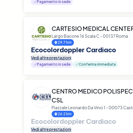
Pagamento in sede
CARTESIO MEDICAL CENTE
Largo Bacone 16 Scala C - 00137 Roma
29.7 km
Ecocolordoppler Cardiaco
Vedi altre prestazioni
Pagamento in sede
Conferma immediata
CENTRO MEDICO POLISPEC
CSL
Piazzale Leonardo Da Vinci 1 - 00073 Cas
26.2 km
Ecocolordoppler Cardiaco
Vedi altre prestazioni