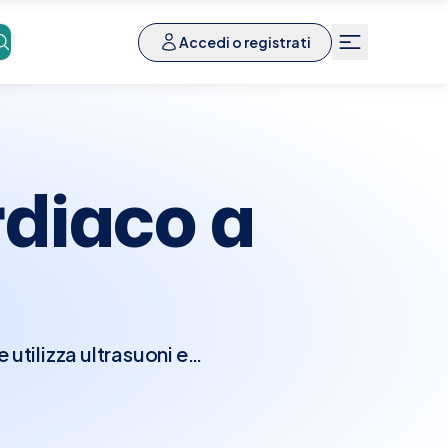
Accedi o registrati
diaco a
utilizza ultrasuoni e
nzionalità del cuore.
e camere e le valvole
seconda della direzione