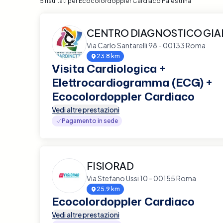
5 risultati per Ecocolordoppler Cardiaco Palestrina
CENTRO DIAGNOSTICO GIA
Via Carlo Santarelli 98 - 00133 Roma
23.8 km
Visita Cardiologica +
Elettrocardiogramma (ECG) +
Ecocolordoppler Cardiaco
Vedi altre prestazioni
Pagamento in sede
FISIORAD
Via Stefano Ussi 10 - 00155 Roma
25.9 km
Ecocolordoppler Cardiaco
Vedi altre prestazioni