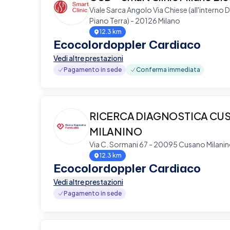
Viale Sarca Angolo Via Chiese (all'interno D
Piano Terra) - 20126 Milano
12.3 km
Ecocolordoppler Cardiaco
Vedi altre prestazioni
Pagamento in sede
Conferma immediata
RICERCA DIAGNOSTICA CU
MILANINO
Via C. Sormani 67 - 20095 Cusano Milani
12.3 km
Ecocolordoppler Cardiaco
Vedi altre prestazioni
Pagamento in sede