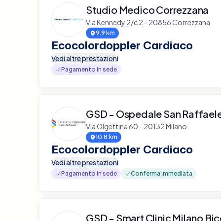
Studio Medico Correzzana
Via Kennedy 2/c 2 - 20856 Correzzana
9.9 km
Ecocolordoppler Cardiaco
Vedi altre prestazioni
Pagamento in sede
GSD - Ospedale San Raffael
Via Olgettina 60 - 20132 Milano
10.8 km
Ecocolordoppler Cardiaco
Vedi altre prestazioni
Pagamento in sede
Conferma immediata
GSD - Smart Clinic Milano Bi