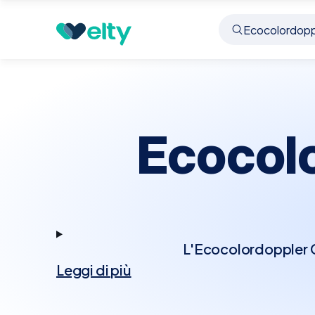
Prenota visita
Ecocolordoppler Cardiaco
Conc
Ecocol
L'Ecocolordoppler Ca
Leggi di più
tecnologia Doppler p
Questo esame permett
cardiache, rappresenta