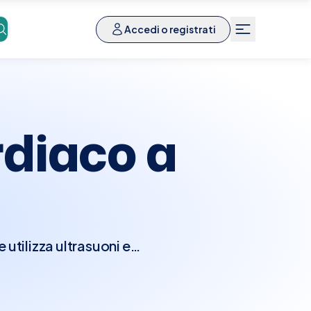
Accedi o registrati
diaco a
utilizza ultrasuoni e
nzionalità del cuore.
e camere e le valvole
seconda della direzione