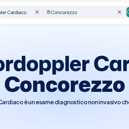
orezzo
ordoppler Car
Concorezzo
rdiaco è un esame diagnostico non invasivo che 
er visualizzare in tempo reale le strutture e la fu
e di osservare il flusso del sangue attraverso l
ndo il movimento del sangue in colori diversi a 