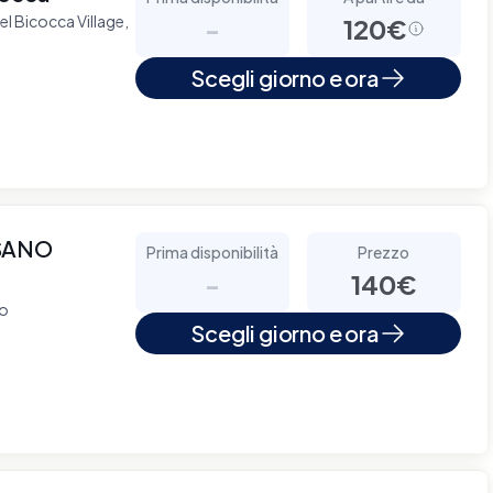
el Bicocca Village,
-
120€
Scegli giorno e ora
SANO
Prima disponibilità
Prezzo
-
140€
no
Scegli giorno e ora