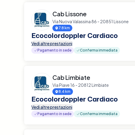
Cab Lissone
Via Nuova Valassina 86 - 20851 Lissone
7.8 km
Ecocolordoppler Cardiaco
Vedi altre prestazioni
Pagamento in sede
Conferma immediata
Cab Limbiate
Via Piave 16 - 20812 Limbiate
8.4 km
Ecocolordoppler Cardiaco
Vedi altre prestazioni
Pagamento in sede
Conferma immediata