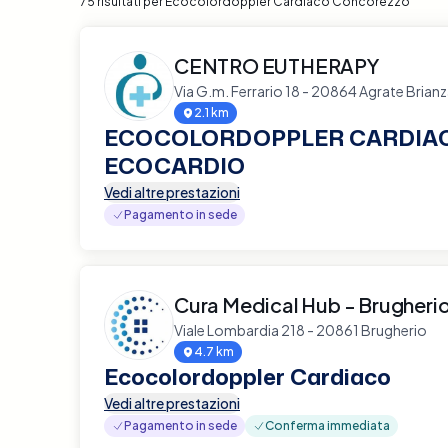
75 risultati per Ecocolordoppler Cardiaco Concorezzo
CENTRO EUTHERAPY
Via G.m. Ferrario 18 - 20864 Agrate Brian
2.1 km
ECOCOLORDOPPLER CARDIA
ECOCARDIO
Vedi altre prestazioni
Pagamento in sede
Cura Medical Hub - Brugheri
Viale Lombardia 218 - 20861 Brugherio
4.7 km
Ecocolordoppler Cardiaco
Vedi altre prestazioni
Pagamento in sede
Conferma immediata