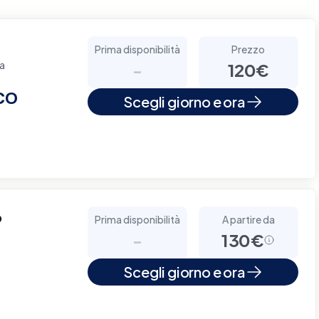
Prima disponibilità
Prezzo
za
-
120€
CO
Scegli giorno e ora
o
Prima disponibilità
A partire da
-
130€
Scegli giorno e ora