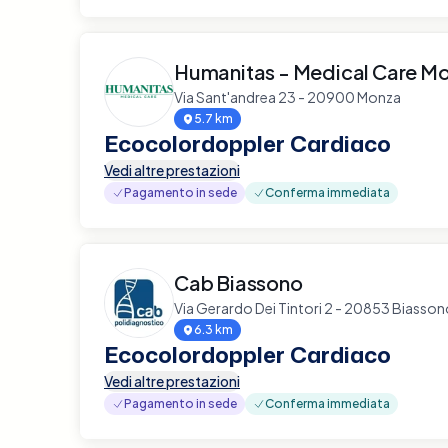
Humanitas - Medical Care M
Via Sant'andrea 23 - 20900 Monza
5.7 km
Ecocolordoppler Cardiaco
Vedi altre prestazioni
Pagamento in sede
Conferma immediata
Cab Biassono
Via Gerardo Dei Tintori 2 - 20853 Biasso
6.3 km
Ecocolordoppler Cardiaco
Vedi altre prestazioni
Pagamento in sede
Conferma immediata